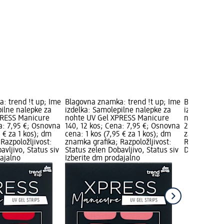
: trend !t up; Ime
Blagovna znamka: trend !t up; Ime
Blagovna zn
pilne nalepke za
izdelka: Samolepilne nalepke za
izdelka: List
PRESS Manicure
nohte UV Gel XPRESS Manicure
nohtov Quic
a: 7,95 €; Osnovna
140, 12 kos; Cena: 7,95 €; Osnovna
2,25 €; Osn
5 € za 1 kos); dm
cena: 1 kos (7,95 € za 1 kos); dm
za 1 kos); 
Razpoložljivost:
znamka grafika; Razpoložljivost:
Razpoložljiv
avljivo, Status siv
Status zelen Dobavljivo, Status siv
Dobavljivo, 
dajalno
Izberite dm prodajalno