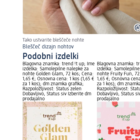
Tako ustvarite bleščeče nohte
Bleščeč dizajn nohtov
Podobni izdelki
Blagovna znamka: trend !t up; Ime
Blagovna znamka: tr
izdelka: Samolepilne nalepke za
izdelka: Samolepilne
nohte Golden Glam, 72 kos; Cena:
nohte Fruity Fun, 72
1,65 €; Osnovna cena: 1 kos (1,65 €
1,65 €; Osnovna cena:
za 1 kos); dm znamka grafika;
za 1 kos); dm znamka
Razpoložljivost: Status zelen
Razpoložljivost: Stat
Dobavljivo, Status siv Izberite dm
Dobavljivo, Status si
prodajalno
prodajalno