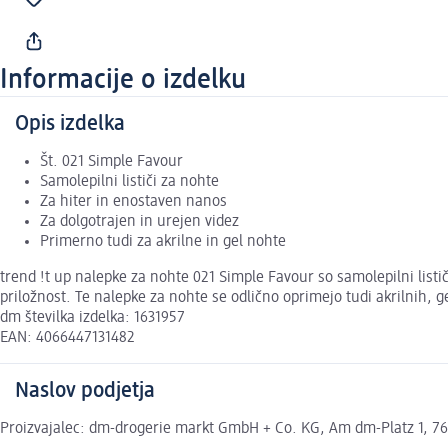
Informacije o izdelku
Opis izdelka
Št. 021 Simple Favour
Samolepilni lističi za nohte
Za hiter in enostaven nanos
Za dolgotrajen in urejen videz
Primerno tudi za akrilne in gel nohte
trend !t up nalepke za nohte 021 Simple Favour so samolepilni listič
priložnost. Te nalepke za nohte se odlično oprimejo tudi akrilnih, g
dm številka izdelka: 1631957
EAN: 4066447131482
Naslov podjetja
Proizvajalec: dm-drogerie markt GmbH + Co. KG, Am dm-Platz 1, 762