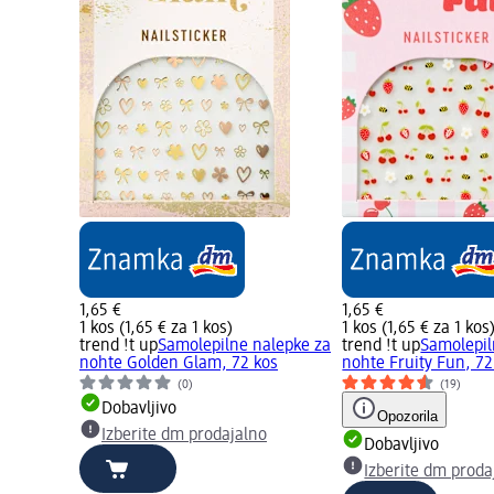
1,65 €
1,65 €
1 kos (1,65 € za 1 kos)
1 kos (1,65 € za 1 kos
trend !t up
Samolepilne nalepke za
trend !t up
Samolepil
nohte Golden Glam, 72 kos
nohte Fruity Fun, 72
(0)
(19)
Dobavljivo
Opozorila
Izberite dm prodajalno
Dobavljivo
Izberite dm proda