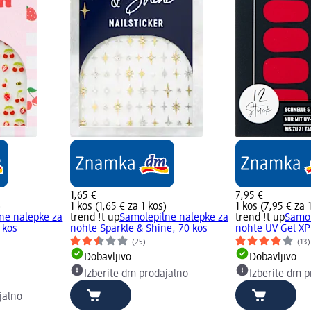
1,65 €
7,95 €
)
1 kos (1,65 € za 1 kos)
1 kos (7,95 € za 
ne nalepke za
trend !t up
Samolepilne nalepke za
trend !t up
Samol
 kos
nohte Sparkle & Shine, 70 kos
nohte UV Gel XP
(25)
(13)
Dobavljivo
Dobavljivo
Izberite dm prodajalno
Izberite dm p
jalno