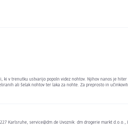
i, ki v trenutku ustvarijo popoln videz nohtov. Njihov nanos je hiter
eliranih ali šelak nohtov ter laka za nohte. Za preprosto in učinkov
27 Karlsruhe, service@dm.de Uvoznik: dm drogerie markt d.o.o., Li