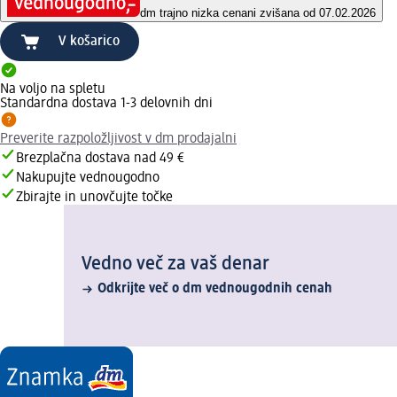
dm trajno nizka cena
ni zvišana od 07.02.2026
V košarico
Na voljo na spletu
Standardna dostava 1-3 delovnih dni
Preverite razpoložljivost v dm prodajalni
Brezplačna dostava nad 49 €
Nakupujte vednougodno
Zbirajte in unovčujte točke
Vedno več za vaš denar
Odkrijte več o dm vednougodnih cenah