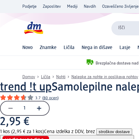
Podjetje
Zaposlitev
Mediji
Navdih
Ozaveščeno življenje
Išči
Novo
Znamke
Ličila
Nega in dišave
Lasje
Brezplačna dostava nad
Domov
Ličila
Nohti
Nalepke za nohte in poslikava nohtov
trend !t up
Samolepilne nalep
3.7
(
80 ocen
)
2,95 €
1 kos (2,95 € za 1 kos)
Cena izdelka z DDV, brez
stroškov dostave