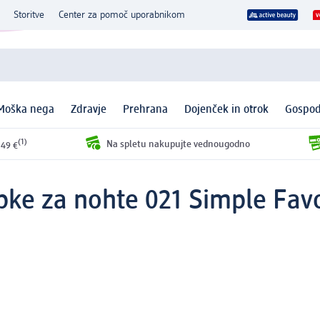
Storitve
Center za pomoč uporabnikom
Moška nega
Zdravje
Prehrana
Dojenček in otrok
Gospod
(1)
Na spletu nakupujte vednougodno
 49 €
ke za nohte 021 Simple Favo