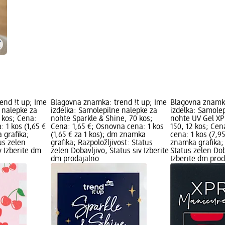
end !t up; Ime
Blagovna znamka: trend !t up; Ime
Blagovna znamka
 nalepke za
izdelka: Samolepilne nalepke za
izdelka: Samole
 kos; Cena:
nohte Sparkle & Shine, 70 kos;
nohte UV Gel X
 1 kos (1,65 €
Cena: 1,65 €; Osnovna cena: 1 kos
150, 12 kos; Cen
 grafika;
(1,65 € za 1 kos); dm znamka
cena: 1 kos (7,9
us zelen
grafika; Razpoložljivost: Status
znamka grafika; 
v Izberite dm
zelen Dobavljivo, Status siv Izberite
Status zelen Dob
dm prodajalno
Izberite dm pro