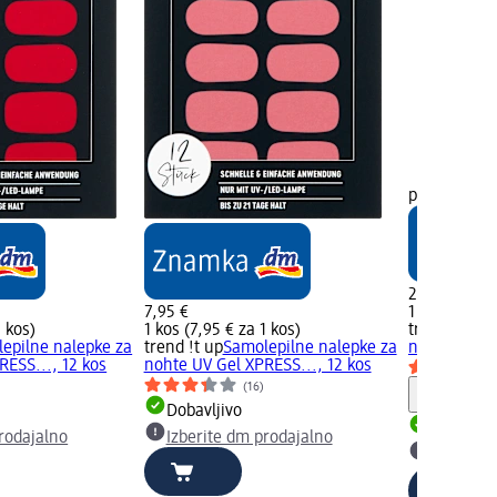
prodajalno
2,25 €
7,95 €
1 kos (2,25 
1 kos)
1 kos (7,95 € za 1 kos)
trend !t up
L
epilne nalepke za
trend !t up
Samolepilne nalepke za
nohtov Quick
RESS..., 12 kos
nohte UV Gel XPRESS..., 12 kos
(16)
Opozori
Dobavljivo
Dobavlji
rodajalno
Izberite dm prodajalno
Izberite