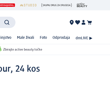
injstvo
Male živali
Foto
Odprodaja
dmLIVE ▶
Zbirajte active beauty točke
ur, 24 kos