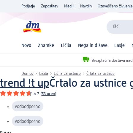
Podjetje
Zaposlitev
Mediji
Navdih
Ozaveščeno življenje
Išči
Novo
Znamke
Ličila
Nega in dišave
Lasje
Brezplačna dostava nad
Domov
Ličila
Ličila za ustnice
Črtala za ustnice
trend !t up
Črtalo za ustnice 
4.7
(
53 ocen
)
vodoodporno
vodoodporno