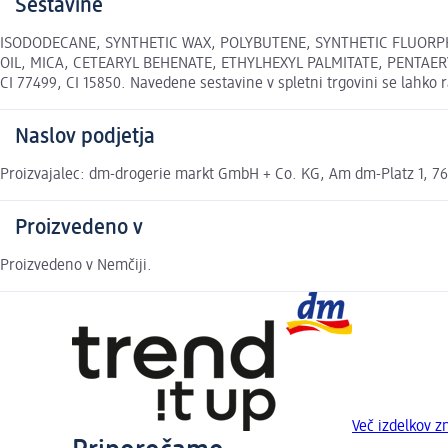
Sestavine
ISODODECANE, SYNTHETIC WAX, POLYBUTENE, SYNTHETIC FLUORPH
OIL, MICA, CETEARYL BEHENATE, ETHYLHEXYL PALMITATE, PENTAER
CI 77499, CI 15850. Navedene sestavine v spletni trgovini se lahko 
Naslov podjetja
Proizvajalec: dm-drogerie markt GmbH + Co. KG, Am dm-Platz 1, 762
Proizvedeno v
Proizvedeno v Nemčiji.
Več izdelkov z