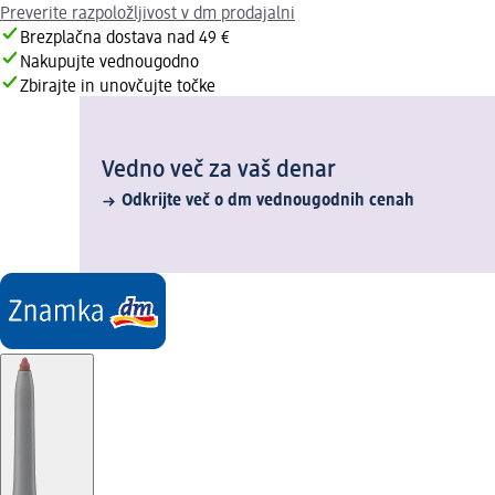
Preverite razpoložljivost v dm prodajalni
Brezplačna dostava nad 49 €
Nakupujte vednougodno
Zbirajte in unovčujte točke
Vedno več za vaš denar
Odkrijte več o dm vednougodnih cenah