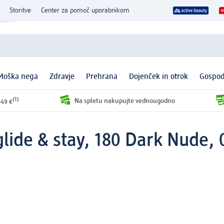
Storitve
Center za pomoč uporabnikom
Moška nega
Zdravje
Prehrana
Dojenček in otrok
Gospod
(1)
Na spletu nakupujte vednougodno
 49 €
glide & stay, 180 Dark Nude, 