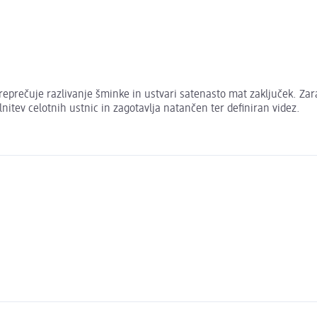
 preprečuje razlivanje šminke in ustvari satenasto mat zaključek. Z
lnitev celotnih ustnic in zagotavlja natančen ter definiran videz.