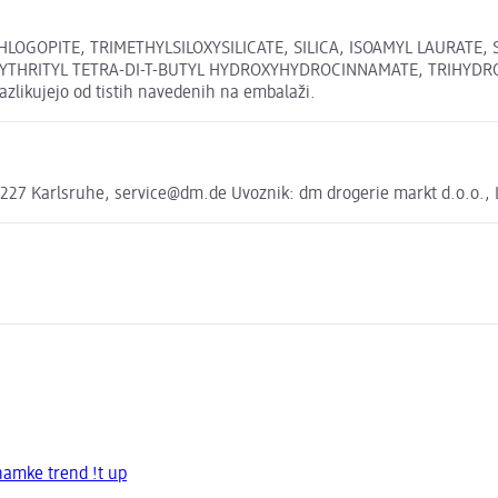
LOGOPITE, TRIMETHYLSILOXYSILICATE, SILICA, ISOAMYL LAURATE
YTHRITYL TETRA-DI-T-BUTYL HYDROXYHYDROCINNAMATE, TRIHYDROXY
razlikujejo od tistih navedenih na embalaži.
27 Karlsruhe, service@dm.de Uvoznik: dm drogerie markt d.o.o., Li
namke trend !t up