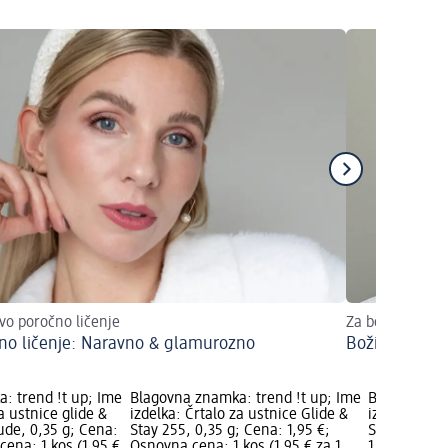
ivo poročno ličenje
Za božič zasijte
no ličenje: Naravno & glamurozno
Božični make
: trend !t up; Ime
Blagovna znamka: trend !t up; Ime
Blagovna zn
a ustnice glide &
izdelka: Črtalo za ustnice Glide &
izdelka: Črt
ude, 0,35 g; Cena:
Stay 255, 0,35 g; Cena: 1,95 €;
Stay 220 Ro
cena: 1 kos (1,95 €
Osnovna cena: 1 kos (1,95 € za 1
1,95 €; Osno