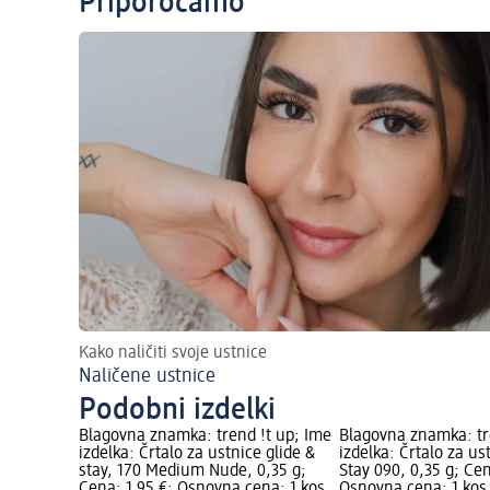
Priporočamo
Kako naličiti svoje ustnice
Naličene ustnice
Podobni izdelki
Blagovna znamka: trend !t up; Ime
Blagovna znamka: tr
izdelka: Črtalo za ustnice glide &
izdelka: Črtalo za us
stay, 170 Medium Nude, 0,35 g;
Stay 090, 0,35 g; Cen
Cena: 1,95 €; Osnovna cena: 1 kos
Osnovna cena: 1 kos 