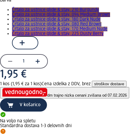
Barva
Črtalo za ustnice glide & stay, 210 Burgundy
Črtalo za ustnice glide & stay, 094 Medium Brown
Črtalo za ustnice glide & stay, 180 Dark Nude
Črtalo za ustnice glide & stay, 080 Red Brown
Črtalo za ustnice glide & stay, 170 Medium Nude
Črtalo za ustnice glide & stay, 225 Dusty Berry
1,95 €
1 kos (1,95 € za 1 kos)
Cena izdelka z DDV, brez
stroškov dostave
dm trajno nizka cena
ni zvišana od 07.02.2026
V košarico
Na voljo na spletu
Standardna dostava 1-3 delovnih dni