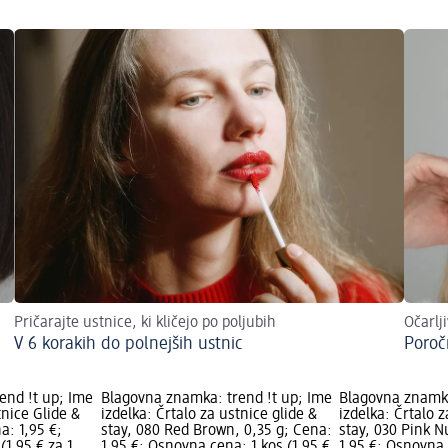
Pričarajte ustnice, ki kličejo po poljubih
Očarlj
V 6 korakih do polnejših ustnic
Poroč
end !t up; Ime
Blagovna znamka: trend !t up; Ime
Blagovna znamka
tnice Glide &
izdelka: Črtalo za ustnice glide &
izdelka: Črtalo z
a: 1,95 €;
stay, 080 Red Brown, 0,35 g; Cena:
stay, 030 Pink N
(1,95 € za 1
1,95 €; Osnovna cena: 1 kos (1,95 €
1,95 €; Osnovna 