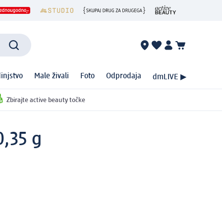
injstvo
Male živali
Foto
Odprodaja
dmLIVE ▶
Zbirajte active beauty točke
0,35 g