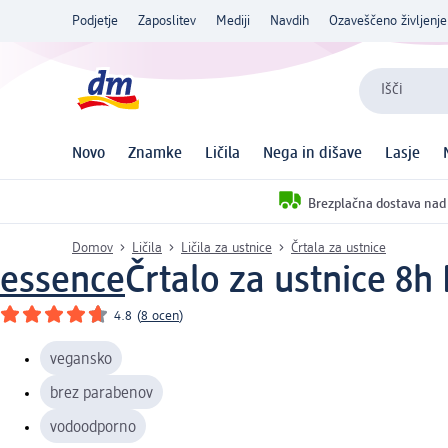
Podjetje
Zaposlitev
Mediji
Navdih
Ozaveščeno življenje
Išči
Novo
Znamke
Ličila
Nega in dišave
Lasje
Brezplačna dostava nad
Domov
Ličila
Ličila za ustnice
Črtala za ustnice
essence
Črtalo za ustnice 8h 
4.8
(
8 ocen
)
vegansko
brez parabenov
vodoodporno