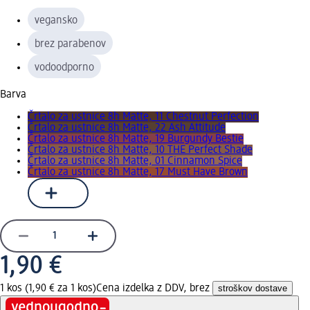
vegansko
brez parabenov
vodoodporno
Barva
Črtalo za ustnice 8h Matte, 11 Chestnut Perfection
Črtalo za ustnice 8h Matte, 22 Ash Attitude
Črtalo za ustnice 8h Matte, 19 Burgundy Bestie
Črtalo za ustnice 8h Matte, 10 THE Perfect Shade
Črtalo za ustnice 8h Matte, 01 Cinnamon Spice
Črtalo za ustnice 8h Matte, 17 Must Have Brown
1,90 €
1 kos (1,90 € za 1 kos)
Cena izdelka z DDV, brez
stroškov dostave