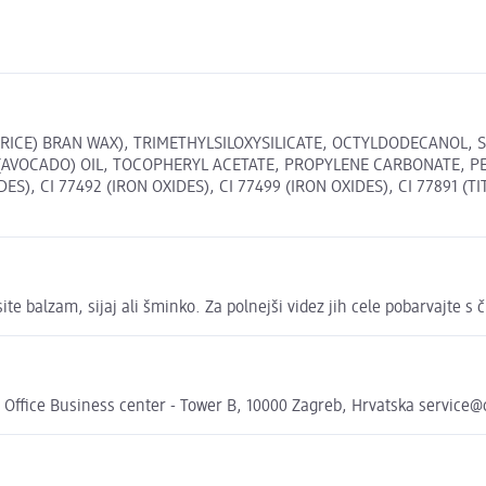
(RICE) BRAN WAX), TRIMETHYLSILOXYSILICATE, OCTYLDODECANOL,
(AVOCADO) OIL, TOCOPHERYL ACETATE, PROPYLENE CARBONATE, P
S), CI 77492 (IRON OXIDES), CI 77499 (IRON OXIDES), CI 77891 (TIT
ite balzam, sijaj ali šminko. Za polnejši videz jih cele pobarvajte s
 Office Business center - Tower B, 10000 Zagreb, Hrvatska service