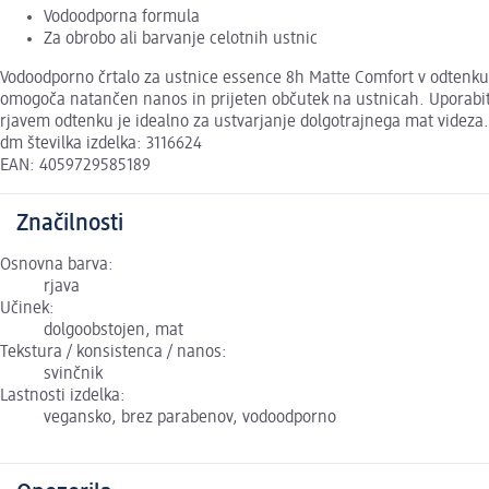
Vodoodporna formula
Za obrobo ali barvanje celotnih ustnic
Vodoodporno črtalo za ustnice essence 8h Matte Comfort v odtenku 2
omogoča natančen nanos in prijeten občutek na ustnicah. Uporabite 
rjavem odtenku je idealno za ustvarjanje dolgotrajnega mat videza.
dm številka izdelka: 3116624
EAN: 4059729585189
Značilnosti
Osnovna barva:
rjava
Učinek:
dolgoobstojen, mat
Tekstura / konsistenca / nanos:
svinčnik
Lastnosti izdelka:
vegansko, brez parabenov, vodoodporno