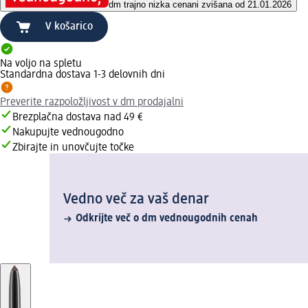
dm trajno nizka cena
ni zvišana od 21.01.2026
V košarico
Na voljo na spletu
Standardna dostava 1-3 delovnih dni
Preverite razpoložljivost v dm prodajalni
Brezplačna dostava nad 49 €
Nakupujte vednougodno
Zbirajte in unovčujte točke
Vedno več za vaš denar
Odkrijte več o dm vednougodnih cenah