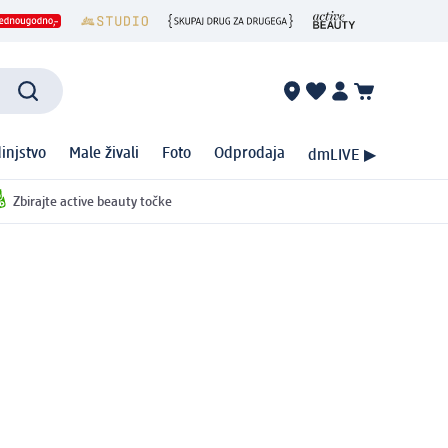
injstvo
Male živali
Foto
Odprodaja
dmLIVE ▶
Zbirajte active beauty točke