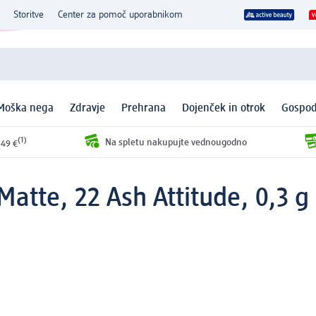
Storitve
Center za pomoč uporabnikom
Moška nega
Zdravje
Prehrana
Dojenček in otrok
Gospod
(1)
Na spletu nakupujte vednougodno
 49 €
Matte, 22 Ash Attitude, 0,3 g