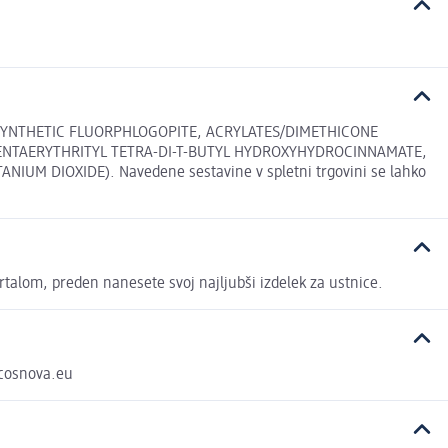
 SYNTHETIC FLUORPHLOGOPITE, ACRYLATES/DIMETHICONE
ENTAERYTHRITYL TETRA-DI-T-BUTYL HYDROXYHYDROCINNAMATE,
ANIUM DIOXIDE). Navedene sestavine v spletni trgovini se lahko
 črtalom, preden nanesete svoj najljubši izdelek za ustnice.
@cosnova.eu