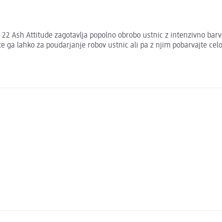
2 Ash Attitude zagotavlja popolno obrobo ustnic z intenzivno barvo
ga lahko za poudarjanje robov ustnic ali pa z njim pobarvajte celot