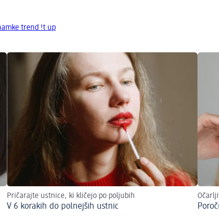
namke trend !t up
Pričarajte ustnice, ki kličejo po poljubih
Očarlj
V 6 korakih do polnejših ustnic
Poroč