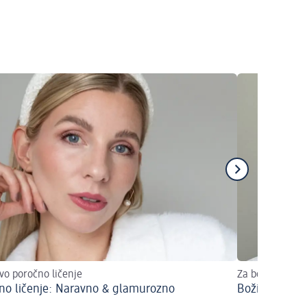
ivo poročno ličenje
Za božič zasijte
no ličenje: Naravno & glamurozno
Božični make