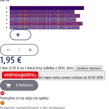
Barva
Črtalo za ustnice Glide & Stay, 025 Wine Berry
Črtalo za ustnice Glide & Stay, 230 Berry
Črtalo za ustnice Glide & Stay, 260 Cool Red
Črtalo za ustnice Glide & Stay, 150 Mauve
Črtalo za ustnice Glide & Stay, 250 Warm Red
Črtalo za ustnice Glide & Stay, 060 Caramel
1,95 €
1 kos (1,95 € za 1 kos)
Cena izdelka z DDV, brez
stroškov dostave
dm trajno nizka cena
ni zvišana od 10.02.2026
V košarico
Trenutno ni na voljo na spletu
Preverite razpoložljivost v dm prodajalni