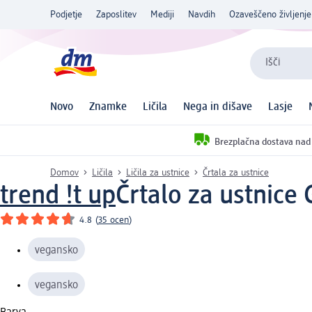
Podjetje
Zaposlitev
Mediji
Navdih
Ozaveščeno življenje
Išči
Novo
Znamke
Ličila
Nega in dišave
Lasje
Brezplačna dostava nad
Domov
Ličila
Ličila za ustnice
Črtala za ustnice
trend !t up
Črtalo za ustnice
4.8
(
35 ocen
)
vegansko
vegansko