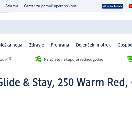
Storitve
Center za pomoč uporabnikom
Moška nega
Zdravje
Prehrana
Dojenček in otrok
Gospod
(1)
Na spletu nakupujte vednougodno
 49 €
 Glide & Stay, 250 Warm Red, 