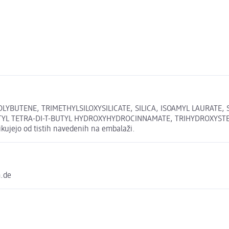
LYBUTENE, TRIMETHYLSILOXYSILICATE, SILICA, ISOAMYL LAURATE
YL TETRA-DI-T-BUTYL HYDROXYHYDROCINNAMATE, TRIHYDROXYSTEARI
ikujejo od tistih navedenih na embalaži.
m.de