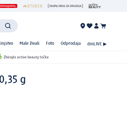
injstvo
Male živali
Foto
Odprodaja
dmLIVE ▶
Zbirajte active beauty točke
0,35 g