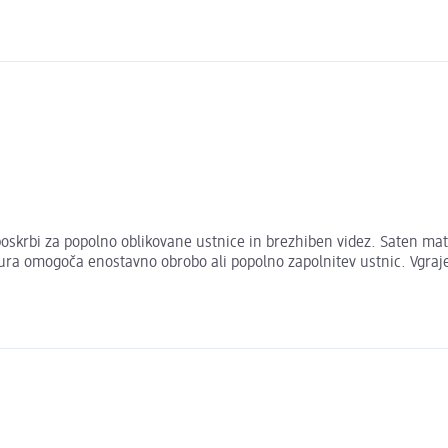
poskrbi za popolno oblikovane ustnice in brezhiben videz. Saten ma
ra omogoča enostavno obrobo ali popolno zapolnitev ustnic. Vgrajen