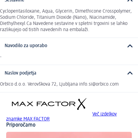
Sestavine
Cyclopentasiloxane, Aqua, Glycerin, Dimethicone Crosspolymer,
Sodium Chloride, Titanium Dioxide (Nano), Niacinamide,
Diethylhexyl Ca Navedene sestavine v spletni trgovini se lahko
razlikujejo od tistih navedenih na embalaži.
Navodilo za uporabo
-
Naslov podjetja
Orbico d.o.o. Verovškova 72, Ljubljana info.si@orbico.com
Več izdelkov
znamke MAX FACTOR
Priporočamo