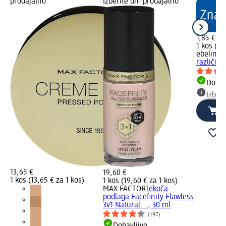
prodajalno
Izberite dm prodajalno
1,85 €
1 kos (1,
ebelin
Go
različic, 
Dobav
Izber
13,65 €
19,60 €
1 kos (13,65 € za 1 kos)
1 kos (19,60 € za 1 kos)
MAX FACTOR
Tekoča
podlaga Facefinity Flawless
3v1 Natural..., 30 ml
(197)