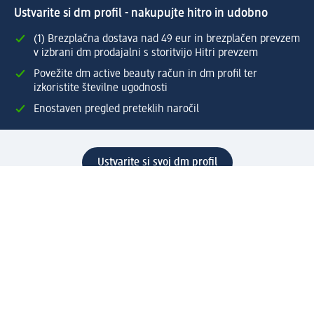
Ustvarite si dm profil - nakupujte hitro in udobno
(1) Brezplačna dostava nad 49 eur in brezplačen prevzem
v izbrani dm prodajalni s storitvijo Hitri prevzem
Povežite dm active beauty račun in dm profil ter
izkoristite številne ugodnosti
Enostaven pregled preteklih naročil
Ustvarite si svoj dm profil
Pomoč
Ugodnosti in storitve
Center za pomoč uporabnikom
Dostava
Vračila in menjave
Podjetje