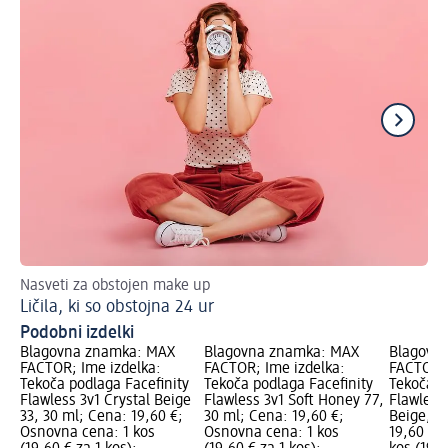
Nasveti za obstojen make up
Ra
Ličila, ki so obstojna 24 ur
S 
Podobni izdelki
Blagovna znamka: MAX
Blagovna znamka: MAX
Blagovn
FACTOR; Ime izdelka:
FACTOR; Ime izdelka:
FACTOR; 
Tekoča podlaga Facefinity
Tekoča podlaga Facefinity
Tekoča p
Flawless 3v1 Crystal Beige
Flawless 3v1 Soft Honey 77,
Flawles
33, 30 ml; Cena: 19,60 €;
30 ml; Cena: 19,60 €;
Beige, 3
Osnovna cena: 1 kos
Osnovna cena: 1 kos
19,60 €;