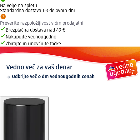
Na voljo na spletu
Standardna dostava 1-3 delovnih dni
Preverite razpoložljivost v dm prodajalni
Brezplačna dostava nad 49 €
Nakupujte vednougodno
Zbirajte in unovčujte točke
Vedno več za vaš denar
Odkrijte več o dm vednougodnih cenah