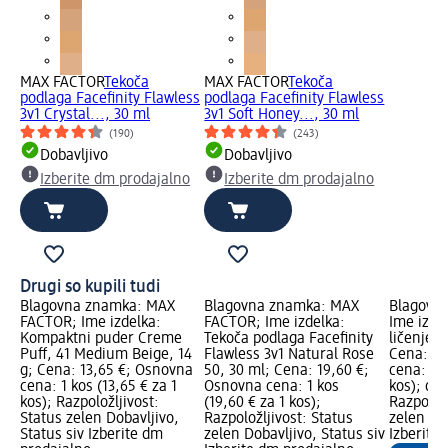
MAX FACTOR
Tekoča
MAX FACTOR
Tekoča
podlaga Facefinity Flawless
podlaga Facefinity Flawless
3v1 Crystal..., 30 ml
3v1 Soft Honey..., 30 ml
(190)
(243)
Dobavljivo
Dobavljivo
Izberite dm prodajalno
Izberite dm prodajalno
Drugi so kupili tudi
Blagovna znamka: MAX
Blagovna znamka: MAX
Blagovna
FACTOR; Ime izdelka:
FACTOR; Ime izdelka:
Ime izde
Kompaktni puder Creme
Tekoča podlaga Facefinity
ličenje, 
Puff, 41 Medium Beige, 14
Flawless 3v1 Natural Rose
Cena: 1,
g; Cena: 13,65 €; Osnovna
50, 30 ml; Cena: 19,60 €;
cena: 1 k
cena: 1 kos (13,65 € za 1
Osnovna cena: 1 kos
kos); dm
kos); Razpoložljivost:
(19,60 € za 1 kos);
Razpoložl
Status zelen Dobavljivo,
Razpoložljivost: Status
zelen Dob
Status siv Izberite dm
zelen Dobavljivo, Status siv
Izberite