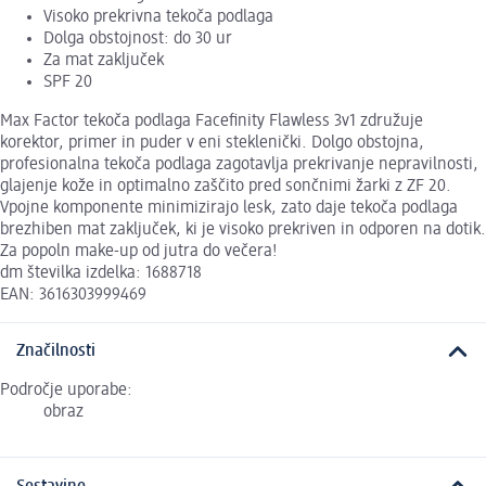
Visoko prekrivna tekoča podlaga
Dolga obstojnost: do 30 ur
Za mat zaključek
SPF 20
Max Factor tekoča podlaga Facefinity Flawless 3v1 združuje
korektor, primer in puder v eni steklenički. Dolgo obstojna,
profesionalna tekoča podlaga zagotavlja prekrivanje nepravilnosti,
glajenje kože in optimalno zaščito pred sončnimi žarki z ZF 20.
Vpojne komponente minimizirajo lesk, zato daje tekoča podlaga
brezhiben mat zaključek, ki je visoko prekriven in odporen na dotik.
Za popoln make-up od jutra do večera!
dm številka izdelka: 1688718
EAN: 3616303999469
Značilnosti
Področje uporabe:
obraz