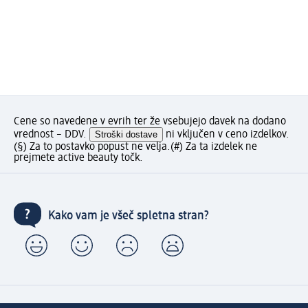
Cene so navedene v evrih ter že vsebujejo davek na dodano
vrednost – DDV.
Stroški dostave
ni vključen v ceno izdelkov.
(§) Za to postavko popust ne velja.
(#) Za ta izdelek ne
prejmete active beauty točk.
Kako vam je všeč spletna stran?