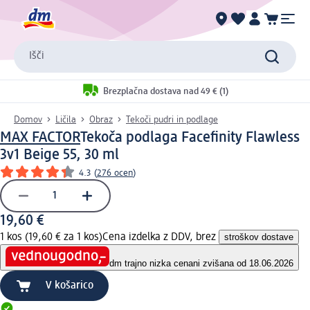
Išči
Brezplačna dostava nad 49 € (1)
Domov
Ličila
Obraz
Tekoči pudri in podlage
MAX FACTOR
Tekoča podlaga Facefinity Flawless
3v1 Beige 55, 30 ml
4.3
(
276 ocen
)
19,60 €
1 kos (19,60 € za 1 kos)
Cena izdelka z DDV, brez
stroškov dostave
dm trajno nizka cena
ni zvišana od 18.06.2026
V košarico