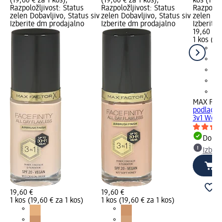
(19,60 € za 1 kos);
(19,60 € za 1 kos);
kos (19,6
Razpoložljivost: Status
Razpoložljivost: Status
Razpoložl
zelen Dobavljivo, Status siv
zelen Dobavljivo, Status siv
zelen Dob
Izberite dm prodajalno
Izberite dm prodajalno
Izberite
19,60 €
1 kos (19
MAX FAC
podlaga 
3v1 W62 
Dobav
Izber
19,60 €
19,60 €
1 kos (19,60 € za 1 kos)
1 kos (19,60 € za 1 kos)