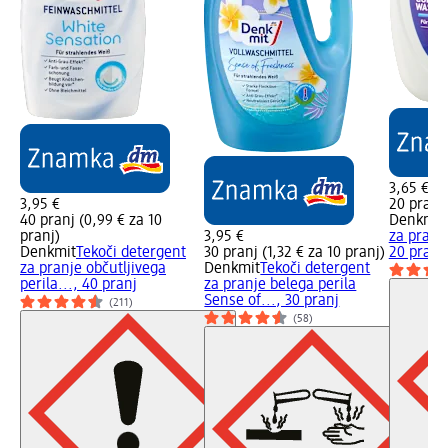
3,65 €
3,95 €
20 pranj 
40 pranj (0,99 € za 10
Denkmit
pranj)
3,95 €
za pranj
Denkmit
Tekoči detergent
30 pranj (1,32 € za 10 pranj)
20 pranj
za pranje občutljivega
Denkmit
Tekoči detergent
perila..., 40 pranj
za pranje belega perila
Sense of..., 30 pranj
(211)
(58)