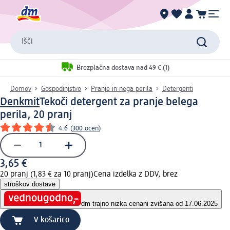
Išči
Brezplačna dostava nad 49 € (1)
Domov
Gospodinjstvo
Pranje in nega perila
Detergenti
Denkmit
Tekoči detergent za pranje belega
perila, 20 pranj
4.6
(
300 ocen
)
3,65 €
20 pranj (1,83 € za 10 pranj)
Cena izdelka z DDV, brez
stroškov dostave
dm trajno nizka cena
ni zvišana od 17.06.2025
V košarico