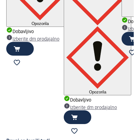
Dobav
Opozorila
Izber
Dobavljivo
Izberite dm prodajalno
Opozorila
Dobavljivo
Izberite dm prodajalno