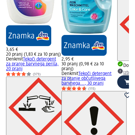
3,65 €
20 pranj (1,83 € za 10 pranj)
Denkmit
Tekoči detergent
2,95 €
za pranje barvnega perila,
30 pranj (0,98 € za 10
Dobav
20 pranj
pranj)
Izber
Denkmit
Tekoči detergent
(373)
za pranje občutljivega
barvnega..., 30 pranj
(115)