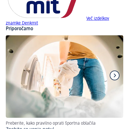
Več izdelkov
znamke Denkmit
Priporočamo
Preberite, kako pravilno oprati športna oblačila
Na