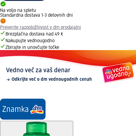
Na voljo na spletu
Standardna dostava 1-3 delovnih dni
Preverite razpoložljivost v dm prodajalni
Brezplačna dostava nad 49 €
Nakupujte vednougodno
Zbirajte in unovčujte točke
Vedno več za vaš denar
Odkrijte več o dm vednougodnih cenah