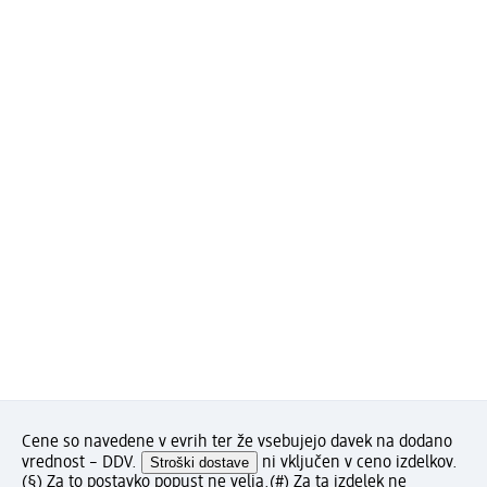
Cene so navedene v evrih ter že vsebujejo davek na dodano
vrednost – DDV.
Stroški dostave
ni vključen v ceno izdelkov.
(§) Za to postavko popust ne velja.
(#) Za ta izdelek ne