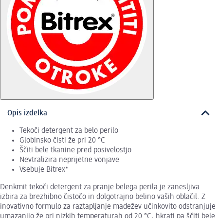
Opis izdelka
Tekoči detergent za belo perilo
Globinsko čisti že pri 20 °C
Ščiti bele tkanine pred posivelostjo
Nevtralizira neprijetne vonjave
Vsebuje Bitrex*
Denkmit tekoči detergent za pranje belega perila je zanesljiva
izbira za brezhibno čistočo in dolgotrajno belino vaših oblačil. Z
inovativno formulo za raztapljanje madežev učinkovito odstranjuje
umazanijo že pri nizkih temperaturah od 20 °C, hkrati pa ščiti bele