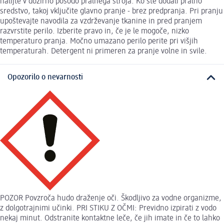
nalijte v dozirno posodo pralnega stroja. Ko ste dodali pralno
sredstvo, takoj vključite glavno pranje - brez predpranja. Pri pranju
upoštevajte navodila za vzdrževanje tkanine in pred pranjem
razvrstite perilo. Izberite pravo in, če je le mogoče, nizko
temperaturo pranja. Močno umazano perilo perite pri višjih
temperaturah. Detergent ni primeren za pranje volne in svile.
Opozorilo o nevarnosti
POZOR Povzroča hudo draženje oči. Škodljivo za vodne organizme,
z dolgotrajnimi učinki. PRI STIKU Z OČMI: Previdno izpirati z vodo
nekaj minut. Odstranite kontaktne leče, če jih imate in če to lahko