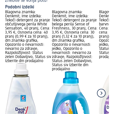
Znebite se vonja potu!
Sa
Podobni izdelki
Blagovna znamka:
Blagovna znamka:
Blagovn
Denkmit; Ime izdelka:
Denkmit; Ime izdelka:
Denkmit;
Tekoči detergent za pranje
Tekoči detergent za pranje
Tekoči d
občutljivega perila White
belega perila Sense of
barvnega
Sensation, 40 pranj; Cena:
Freshness, 30 pranj; Cena:
Cena: 3,
3,95 €; Osnovna cena: 40
3,95 €; Osnovna cena: 30
cena: 20 
pranj (0,99 € za 10 pranj);
pranj (1,32 € za 10 pranj);
pranj); 
dm znamka grafika;
dm znamka grafika;
Opozoril
Opozorilo o nevarnosti:
Opozorilo o nevarnosti:
jedko; Ra
nevarno za zdravje;
jedko, Opozorilo o
Status z
Razpoložljivost: Status
nevarnosti: nevarno za
Status si
zelen Dobavljivo, Status siv
zdravje; Razpoložljivost:
prodajal
Izberite dm prodajalno
Status zelen Dobavljivo,
Status siv Izberite dm
prodajalno