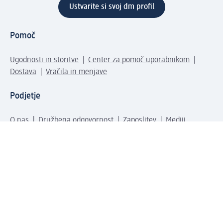
Ustvarite si svoj dm profil
Pomoč
Ugodnosti in storitve
Center za pomoč uporabnikom
Dostava
Vračila in menjave
Podjetje
O nas
Družbena odgovornost
Zaposlitev
Mediji
dm svet
Vrste plačila