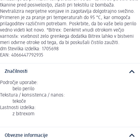
tkanine pred posivelostjo, zlasti pri tekstilu iz bombaža.
Nevtralizira neprijetne vonjave in zagotavlja dolgotrajno svežino.
Primeren je za pranje pri temperaturah do 95 °C, kar omogoča
prilagoditev različnim potrebam. Poskrbite, da bo vaše belo perilo
vedno videti kot novo. *Bitrex: Denkmit »nudi otrokom večjo
varnost«: vsebnost zelo grenkega dodatka Bitrex lahko v bistveni
meri odvrne otroke od tega, da bi poskušali čistilo zaužiti.
dm številka izdelka: 1705698
EAN: 4066447792935
Značilnosti
Področje uporabe:
belo perilo
Tekstura / konsistenca / nanos:
tekoče
Lastnosti izdelka:
z bitrexom
Obvezne informacije