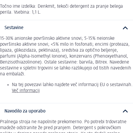
Točno ime izdelka: Denkmit, tekoči detergent za pranje belega
perila. Vsebina: 1,1 L.
Sestavine
15-30% anionske površinsko aktivne snovi; 5-15% neionske
površinsko aktivne snovi; <5% milo in fosfonati; encimi (proteaza,
lipaza, glikozidaza, pektinaza), sredstva za optično beljenje,
parfumi (Alpha-Isomethyl Ionone), konzervans (Phenoxyethanol,
Benzisothiazolinone). Ostale sestavine: barvila, Bitrex. Navedene
sestavine v spletni trgovini se lahko razlikujejo od tistih navedenih
na embalaži.
Na tej povezavi lahko najdete več informacij EU o sestavinah.
Več informacij
Navodilo za uporabo
Pralnega stroja ne napolnite prekomerno. Po potrebi trdovratne
madeže odstranite že pred pranjem. Detergent s pokrovčkom