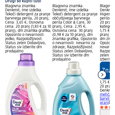
Drugi so kupili tudi
Blagovna znamka:
Blagovna znamka:
Blagovn
Denkmit; Ime izdelka:
Denkmit; Ime izdelka:
Denkmit;
Tekoči detergent za pranje
Tekoči detergent za pranje
Higiensk
barvnega perila, 20 pranj;
občutljivega barvnega
perilo br
Cena: 3,65 €; Osnovna
perila Color & Care, 30
20 pranj
cena: 20 pranj (1,83 € za 10
pranj; Cena: 2,95 €;
kategorij
pranj); dm znamka grafika;
Osnovna cena: 30 pranj
1,75 €; 
Opozorilo o nevarnosti:
(0,98 € za 10 pranj); dm
pranj (0,
jedko; Razpoložljivost:
znamka grafika; Opozorilo
dm znamk
Status zelen Dobavljivo,
o nevarnosti: nevarno za
Opozoril
Status siv Izberite dm
zdravje; Razpoložljivost:
nevarno 
prodajalno
Status zelen Dobavljivo,
Razpoložl
Status siv Izberite dm
zelen Dob
prodajalno
Izberite
1,75 €
20 pranj 
Denkmit
mehčalec
barvil in
pranj
bio