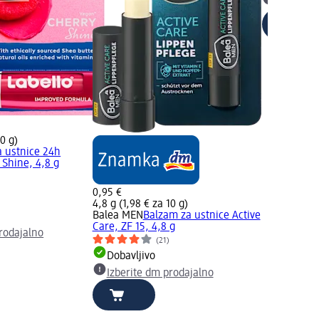
Izberite
10 g)
 ustnice 24h
 Shine, 4,8 g
)
0,95 €
4,8 g (1,98 € za 10 g)
Balea MEN
Balzam za ustnice Active
Care, ZF 15, 4,8 g
rodajalno
(21)
Dobavljivo
Izberite dm prodajalno