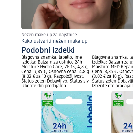
Nežen make up za najstnice
Kako ustvariti nežen make up
Podobni izdelki
Blagovna znamka: labello; Ime
Blagovna znamka: la
izdelka: Balzam za ustnice 24h
izdelka: Balzam za u
Moisture Hydro Care, ZF 15, 4,8 g;
Moisture MED Repair,
Cena: 3,85 €; Osnovna cena: 4,8 g
Cena: 3,85 €; Osnov
(8,02 € za 10 g); Razpoložljivost:
(8,02 € za 10 g); Razp
Status zelen Dobavljivo, Status siv
Status zelen Dobavlji
Izberite dm prodajalno
Izberite dm prodajal