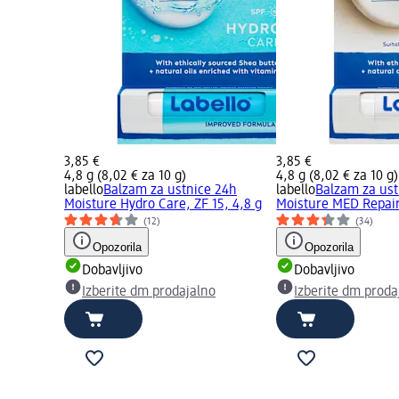
3,85 €
3,85 €
4,8 g (8,02 € za 10 g)
4,8 g (8,02 € za 10 g)
labello
Balzam za ustnice 24h
labello
Balzam za ust
Moisture Hydro Care, ZF 15, 4,8 g
Moisture MED Repair,
(12)
(34)
Opozorila
Opozorila
Dobavljivo
Dobavljivo
Izberite dm prodajalno
Izberite dm proda