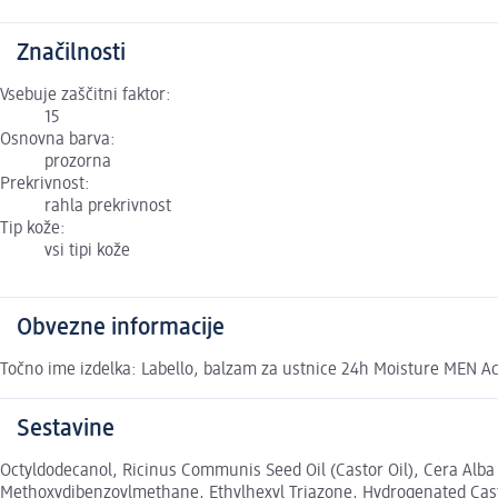
Značilnosti
Vsebuje zaščitni faktor:
15
Osnovna barva:
prozorna
Prekrivnost:
rahla prekrivnost
Tip kože:
vsi tipi kože
Obvezne informacije
Točno ime izdelka: Labello, balzam za ustnice 24h Moisture MEN Act
Sestavine
Octyldodecanol, Ricinus Communis Seed Oil (Castor Oil), Cera Alb
Methoxydibenzoylmethane, Ethylhexyl Triazone, Hydrogenated Castor