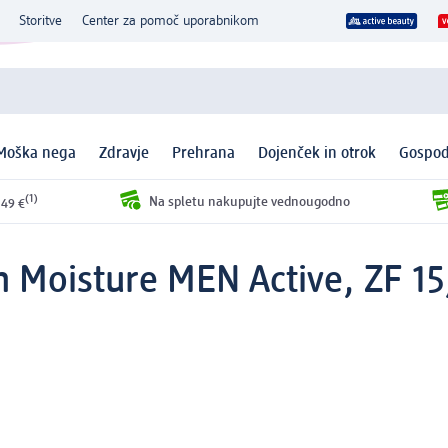
Storitve
Center za pomoč uporabnikom
Moška nega
Zdravje
Prehrana
Dojenček in otrok
Gospod
(1)
Na spletu nakupujte vednougodno
 49 €
 Moisture MEN Active, ZF 15,