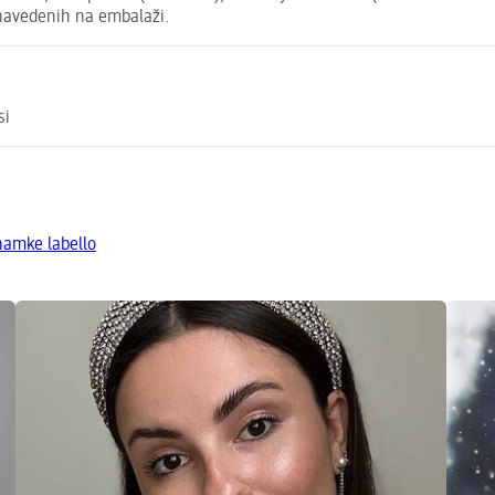
h navedenih na embalaži.
si
namke labello