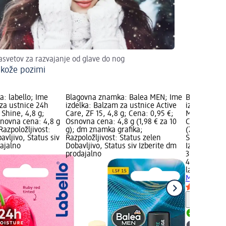
asvetov za razvajanje od glave do nog
kože pozimi
: labello; Ime
Blagovna znamka: Balea MEN; Ime
Blagovna zn
 za ustnice 24h
izdelka: Balzam za ustnice Active
izdelka: Ba
Shine, 4,8 g;
Care, ZF 15, 4,8 g; Cena: 0,95 €;
Moisture St
snovna cena: 4,8 g
Osnovna cena: 4,8 g (1,98 € za 10
Cena: 3,45 
 Razpoložljivost:
g); dm znamka grafika;
(7,19 € za 10
avljivo, Status siv
Razpoložljivost: Status zelen
Status zelen
dajalno
Dobavljivo, Status siv Izberite dm
Izberite dm
prodajalno
3,45 €
4,8 g (7,19 €
labello
Balza
Moisture St
Opozori
Dobavlji