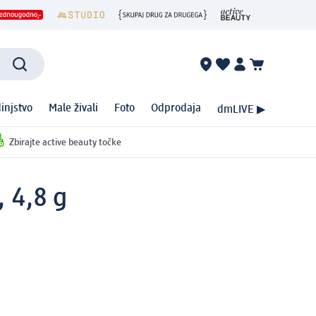
injstvo
Male živali
Foto
Odprodaja
dmLIVE ▶
Zbirajte active beauty točke
 4,8 g