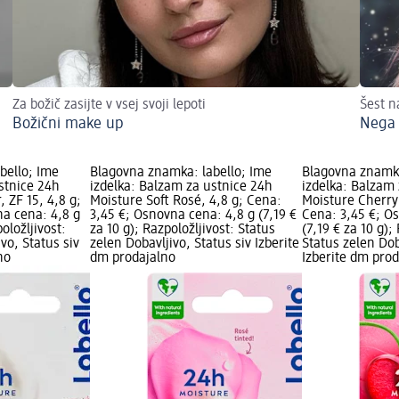
Za božič zasijte v vsej svoji lepoti
Šest n
Božični make up
Nega 
bello; Ime
Blagovna znamka: labello; Ime
Blagovna znamka
stnice 24h
izdelka: Balzam za ustnice 24h
izdelka: Balzam
 ZF 15, 4,8 g;
Moisture Soft Rosé, 4,8 g; Cena:
Moisture Cherry 
na cena: 4,8 g
3,45 €; Osnovna cena: 4,8 g (7,19 €
Cena: 3,45 €; O
oložljivost:
za 10 g); Razpoložljivost: Status
(7,19 € za 10 g);
vo, Status siv
zelen Dobavljivo, Status siv Izberite
Status zelen Dob
no
dm prodajalno
Izberite dm pro