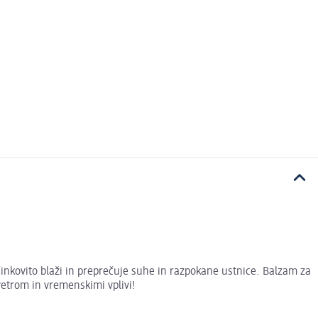
učinkovito blaži in preprečuje suhe in razpokane ustnice. Balzam za
 vetrom in vremenskimi vplivi!