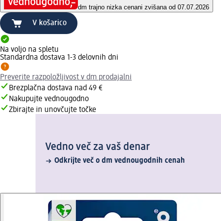
dm trajno nizka cena
ni zvišana od 07.07.2026
V košarico
Na voljo na spletu
Standardna dostava 1-3 delovnih dni
Preverite razpoložljivost v dm prodajalni
Brezplačna dostava nad 49 €
Nakupujte vednougodno
Zbirajte in unovčujte točke
Vedno več za vaš denar
Odkrijte več o dm vednougodnih cenah