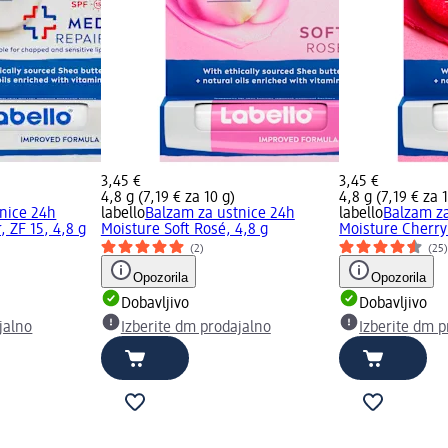
3,45 €
3,45 €
4,8 g (7,19 € za 10 g)
4,8 g (7,19 € za 
nice 24h
labello
Balzam za ustnice 24h
labello
Balzam za
 ZF 15, 4,8 g
Moisture Soft Rosé, 4,8 g
Moisture Cherry
(2)
(25
Opozorila
Opozorila
Dobavljivo
Dobavljivo
jalno
Izberite dm prodajalno
Izberite dm p