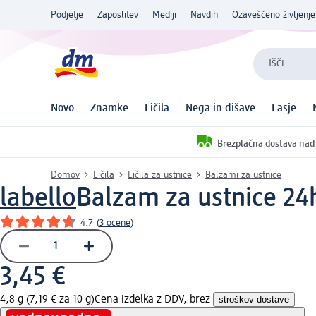
Podjetje
Zaposlitev
Mediji
Navdih
Ozaveščeno življenje
Išči
Novo
Znamke
Ličila
Nega in dišave
Lasje
Brezplačna dostava nad
Domov
Ličila
Ličila za ustnice
Balzami za ustnice
labello
Balzam za ustnice 24h
4.7
(
3 ocene
)
3,45 €
4,8 g (7,19 € za 10 g)
Cena izdelka z DDV, brez
stroškov dostave