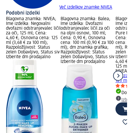
Več izdelkov znamke NIVEA
Podobni izdelki
Blagovna znamka: NIVEA;
Blagovna znamka: Balea;
Blagovna
Ime izdelka: Negovalni
Ime izdelka: Dvofazni
Ime izde
dvofazni odstranjevalec ličil
odstranjevalec ličil za oči
odstranje
za oči, 125 ml; Cena:
na oljni osnovi, 100 ml;
Pure Hya
4,60 €; Osnovna cena: 125
Cena: 0,90 €; Osnovna
Cena: 4,
ml (3,68 € za 100 ml);
cena: 100 ml (0,90 € za 100
cena: 12
Razpoložljivost: Status
ml); dm znamka grafika;
ml); Razp
zelen Dobavljivo, Status siv
Razpoložljivost: Status
zelen Dob
Izberite dm prodajalno
zelen Dobavljivo, Status siv
Izberite
Izberite dm prodajalno
4,60 €
125 ml (3
NIVEA
Ne
ličil za 
125 ml
Dobav
Izber