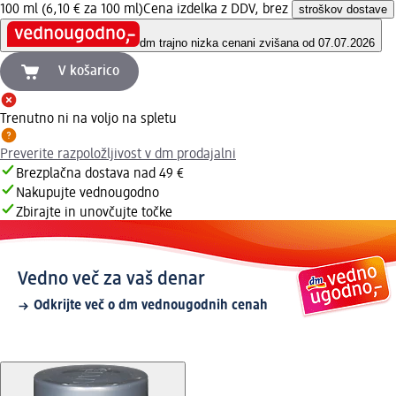
100 ml (6,10 € za 100 ml)
Cena izdelka z DDV, brez
stroškov dostave
dm trajno nizka cena
ni zvišana od 07.07.2026
V košarico
Trenutno ni na voljo na spletu
Preverite razpoložljivost v dm prodajalni
Brezplačna dostava nad 49 €
Nakupujte vednougodno
Zbirajte in unovčujte točke
Vedno več za vaš denar
Odkrijte več o dm vednougodnih cenah