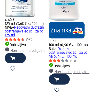
4,60 €
125 ml (3,68 € za 100 ml)
NIVEA
Negovalni dvofazni
odstranjevalec ličil za oči,
125 ml
(364)
0,90 €
Dobavljivo
100 ml (0,90 € za 100 ml)
Balea
Dvofazni
Izberite dm prodajalno
odstranjevalec ličil za oči
na oljni..., 100 ml
(418)
Dobavljivo
Izberite dm prodajalno