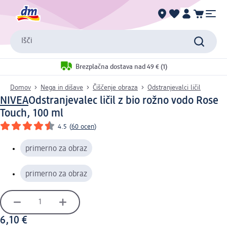
Išči
Brezplačna dostava nad 49 € (1)
Domov
Nega in dišave
Čiščenje obraza
Odstranjevalci ličil
NIVEA
Odstranjevalec ličil z bio rožno vodo Rose
Touch, 100 ml
4.5
(
60 ocen
)
primerno za obraz
primerno za obraz
6,10 €