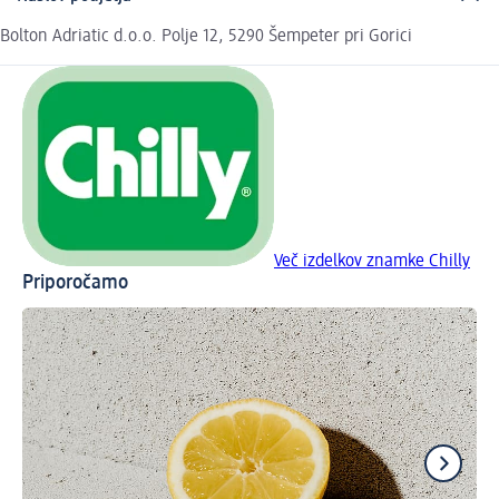
Bolton Adriatic d.o.o. Polje 12, 5290 Šempeter pri Gorici
Več izdelkov znamke Chilly
Priporočamo