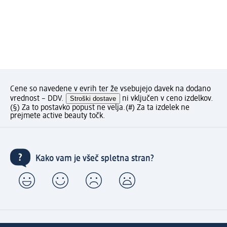
Cene so navedene v evrih ter že vsebujejo davek na dodano
vrednost – DDV.
Stroški dostave
ni vključen v ceno izdelkov.
(§) Za to postavko popust ne velja.
(#) Za ta izdelek ne
prejmete active beauty točk.
Kako vam je všeč spletna stran?