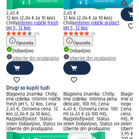
Izber
2,45 €
2,45 €
12 kos (2,04 € za 10 kos)
12 kos (2,04 € za 10 kos)
Chilly
Intimni robčki fresh
Chilly
Intimni robčki protect
pH 5, 12 kos
pH 5, 12 kos
(17)
(7)
Opozorila
Opozorila
Dobavljivo
Dobavljivo
Izberite dm prodajalno
Izberite dm prodajalno
Drugi so kupili tudi
Blagovna znamka: Chilly;
Blagovna znamka: Chilly;
Blagovna
Ime izdelka: Intimni robčki
Ime izdelka: Intimna pena
Ime izde
fresh pH 5, 12 kos; Cena:
delicate, 100 ml; Cena:
nego - de
2,45 €; Osnovna cena: 12
4,45 €; Osnovna cena: 100
Cena: 3,
kos (2,04 € za 10 kos);
ml (4,45 € za 100 ml);
cena: 20
Razpoložljivost: Status
Razpoložljivost: Status
ml); Razp
zelen Dobavljivo, Status siv
zelen Dobavljivo, Status siv
zelen Dob
Izberite dm prodajalno
Izberite dm prodajalno
Izberite
3,95 €