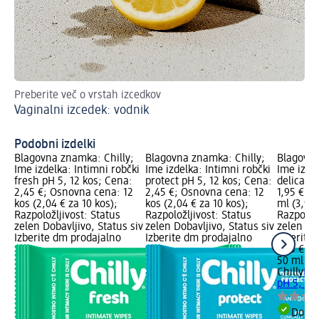
Preberite več o vrstah izcedkov
Iz
Vaginalni izcedek: vodnik
Os
Podobni izdelki
Blagovna znamka: Chilly;
Blagovna znamka: Chilly;
Blagovna
Ime izdelka: Intimni robčki
Ime izdelka: Intimni robčki
Ime izde
fresh pH 5, 12 kos; Cena:
protect pH 5, 12 kos; Cena:
delicate
2,45 €; Osnovna cena: 12
2,45 €; Osnovna cena: 12
1,95 €; 
kos (2,04 € za 10 kos);
kos (2,04 € za 10 kos);
ml (3,90 
Razpoložljivost: Status
Razpoložljivost: Status
Razpoložl
zelen Dobavljivo, Status siv
zelen Dobavljivo, Status siv
zelen Dob
Izberite dm prodajalno
Izberite dm prodajalno
Izberite
1,95 €
50 ml (3,
Chilly
Int
pH 5, 50
Dobav