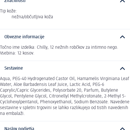
Značilnosti
Tip kože:
nežna/občutljiva koža
Obvezne informacije
Točno ime izdelka: Chilly, 12 nežnih robčkov za intimno nego.
Vsebina: 12 kosov.
Sestavine
Aqua, PEG-40 Hydrogenated Castor Oil, Hamamelis Virginiana Leaf
Water, Aloe Barbadensis Leaf Juice, Lactic Acid, PEG-6
Caprylic/Capric Glycerides, Polysorbate 20, Parfum, Butylene
Glycol, Pentylene Glycol, Citronellyl Methylcrotonate, 2-Methyl 5-
Cyclohexylpentanol, Phenoxyethanol, Sodium Benzoate. Navedene
sestavine v spletni trgovini se lahko razlikujejo od tistih navedenih
na embalaži.
Naslov podjetja