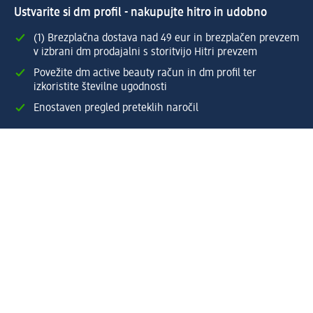
Ustvarite si dm profil - nakupujte hitro in udobno
(1) Brezplačna dostava nad 49 eur in brezplačen prevzem
v izbrani dm prodajalni s storitvijo Hitri prevzem
Povežite dm active beauty račun in dm profil ter
izkoristite številne ugodnosti
Enostaven pregled preteklih naročil
Ustvarite si svoj dm profil
Pomoč
Ugodnosti in storitve
Center za pomoč uporabnikom
Dostava
Vračila in menjave
Podjetje