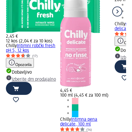
200 ml (1
Chilly
Gel
delicate
2,45 €
12 kos (2,04 € za 10 kos)
Opoz
Chilly
Intimni robčki fresh
pH 5, 12 kos
Dobav
(17)
Izber
Opozorila
Dobavljivo
Izberite dm prodajalno
4,45 €
100 ml (4,45 € za 100 ml)
Chilly
Intimna pena
delicate, 100 ml
(14)