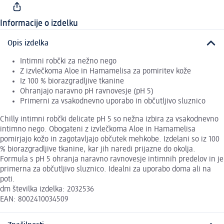
Informacije o izdelku
Opis izdelka
Intimni robčki za nežno nego
Z izvlečkoma Aloe in Hamamelisa za pomiritev kože
Iz 100 % biorazgradljive tkanine
Ohranjajo naravno pH ravnovesje (pH 5)
Primerni za vsakodnevno uporabo in občutljivo sluznico
Chilly intimni robčki delicate pH 5 so nežna izbira za vsakodnevno
intimno nego. Obogateni z izvlečkoma Aloe in Hamamelisa
pomirjajo kožo in zagotavljajo občutek mehkobe. Izdelani so iz 100
% biorazgradljive tkanine, kar jih naredi prijazne do okolja.
Formula s pH 5 ohranja naravno ravnovesje intimnih predelov in je
primerna za občutljivo sluznico. Idealni za uporabo doma ali na
poti.
dm številka izdelka: 2032536
EAN: 8002410034509