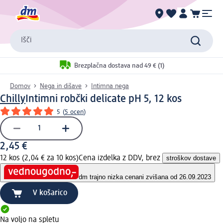
Išči
Brezplačna dostava nad 49 € (1)
Domov
Nega in dišave
Intimna nega
Chilly
Intimni robčki delicate pH 5, 12 kos
5
(
5 ocen
)
2,45 €
12 kos (2,04 € za 10 kos)
Cena izdelka z DDV, brez
stroškov dostave
dm trajno nizka cena
ni zvišana od 26.09.2023
V košarico
Na voljo na spletu