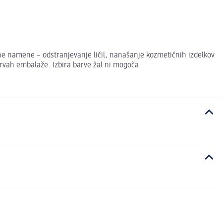
ne namene – odstranjevanje ličil, nanašanje kozmetičnih izdelkov
barvah embalaže. Izbira barve žal ni mogoča.