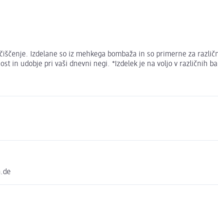
čiščenje. Izdelane so iz mehkega bombaža in so primerne za različ
ost in udobje pri vaši dnevni negi. *Izdelek je na voljo v različnih 
m.de