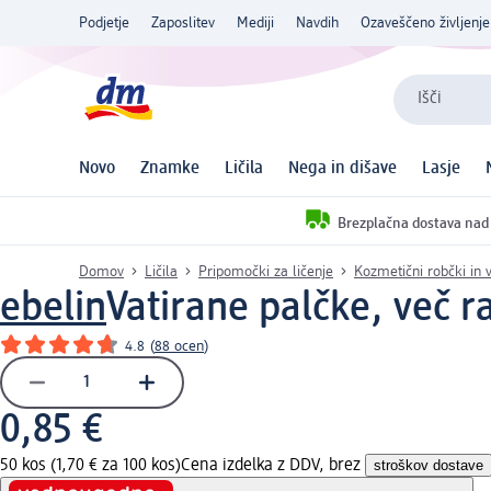
Podjetje
Zaposlitev
Mediji
Navdih
Ozaveščeno življenje
Išči
Novo
Znamke
Ličila
Nega in dišave
Lasje
Brezplačna dostava nad
Domov
Ličila
Pripomočki za ličenje
Kozmetični robčki in 
ebelin
Vatirane palčke, več ra
4.8
(
88 ocen
)
0,85 €
50 kos (1,70 € za 100 kos)
Cena izdelka z DDV, brez
stroškov dostave