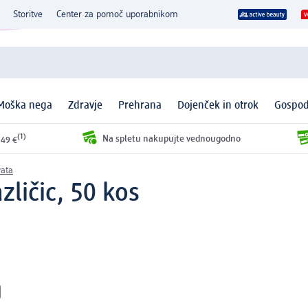
Storitve
Center za pomoč uporabnikom
Moška nega
Zdravje
Prehrana
Dojenček in otrok
Gospod
(1)
Na spletu nakupujte vednougodno
 49 €
vata
zličic, 50 kos