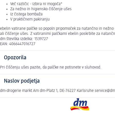
Več različic - izbira ni mogoča*
Za nežno in higiensko čiščenje ušes
Iz čistega bombaža
V praktičnem pakiranju
ebelin vatirane palčke so popoln pripomoček za natančno in nežno 
ali čiščenje ušes. Z vatiranimi palčkami ebelin poskrbite za natančn
dm številka izdelka: 1539727
EAN: 4066447016727
Opozorila
Pri čiščenju ušes pazite, da palčke ne potisnete v sluhovod.
Naslov podjetja
dm-drogerie markt Am dm-Platz 1, DE-76227 Karlsruhe service@d