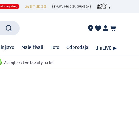
injstvo
Male živali
Foto
Odprodaja
dmLIVE ▶
Zbirajte active beauty točke