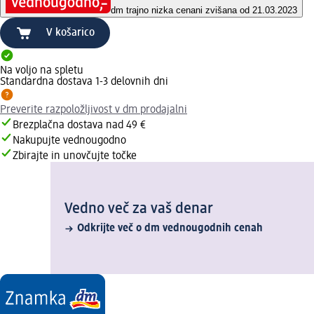
dm trajno nizka cena
ni zvišana od 21.03.2023
V košarico
Na voljo na spletu
Standardna dostava 1-3 delovnih dni
Preverite razpoložljivost v dm prodajalni
Brezplačna dostava nad 49 €
Nakupujte vednougodno
Zbirajte in unovčujte točke
Vedno več za vaš denar
Odkrijte več o dm vednougodnih cenah