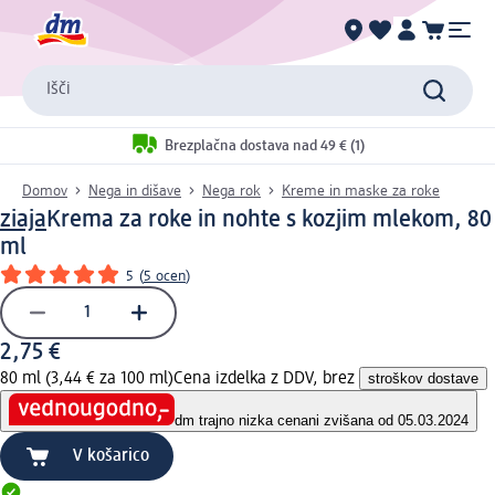
Išči
Brezplačna dostava nad 49 € (1)
Domov
Nega in dišave
Nega rok
Kreme in maske za roke
ziaja
Krema za roke in nohte s kozjim mlekom, 80
ml
5
(
5 ocen
)
2,75 €
80 ml (3,44 € za 100 ml)
Cena izdelka z DDV, brez
stroškov dostave
dm trajno nizka cena
ni zvišana od 05.03.2024
V košarico