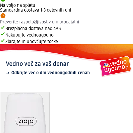
Na voljo na spletu
Standardna dostava 1-3 delovnih dni
Preverite razpoložljivost v dm prodajalni
Brezplačna dostava nad 49 €
Nakupujte vednougodno
Zbirajte in unovčujte točke
Vedno več za vaš denar
Odkrijte več o dm vednougodnih cenah