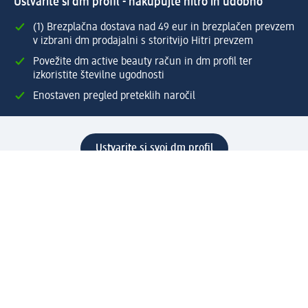
Ustvarite si dm profil - nakupujte hitro in udobno
(1) Brezplačna dostava nad 49 eur in brezplačen prevzem
v izbrani dm prodajalni s storitvijo Hitri prevzem
Povežite dm active beauty račun in dm profil ter
izkoristite številne ugodnosti
Enostaven pregled preteklih naročil
Ustvarite si svoj dm profil
Pomoč
Ugodnosti in storitve
Center za pomoč uporabnikom
Dostava
Vračila in menjave
Podjetje
O nas
Družbena odgovornost
Zaposlitev
Mediji