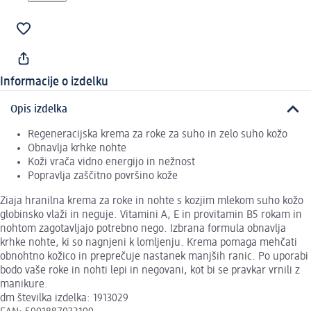
Informacije o izdelku
Opis izdelka
Regeneracijska krema za roke za suho in zelo suho kožo
Obnavlja krhke nohte
Koži vrača vidno energijo in nežnost
Popravlja zaščitno površino kože
Ziaja hranilna krema za roke in nohte s kozjim mlekom suho kožo
globinsko vlaži in neguje. Vitamini A, E in provitamin B5 rokam in
nohtom zagotavljajo potrebno nego. Izbrana formula obnavlja
krhke nohte, ki so nagnjeni k lomljenju. Krema pomaga mehčati
obnohtno kožico in preprečuje nastanek manjših ranic. Po uporabi
bodo vaše roke in nohti lepi in negovani, kot bi se pravkar vrnili z
manikure.
dm številka izdelka: 1913029