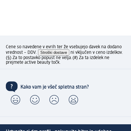
Cene so navedene v evrih ter že vsebujejo davek na dodano
vrednost – DDV.
Stroški dostave
ni vključen v ceno izdelkov.
(§) Za to postavko popust ne velja.
(#) Za ta izdelek ne
prejmete active beauty točk.
Kako vam je všeč spletna stran?