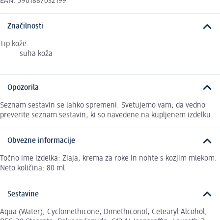
EAN: 5901887032199
Značilnosti
Tip kože:
suha koža
Opozorila
Seznam sestavin se lahko spremeni. Svetujemo vam, da vedno
preverite seznam sestavin, ki so navedene na kupljenem izdelku.
Obvezne informacije
Točno ime izdelka: Ziaja, krema za roke in nohte s kozjim mlekom.
Neto količina: 80 ml.
Sestavine
Aqua (Water), Cyclomethicone, Dimethiconol, Cetearyl Alcohol,