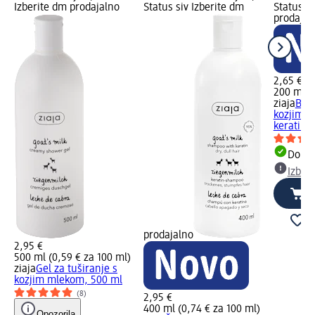
Izberite dm prodajalno
Status siv Izberite dm
Status si
prodajal
2,65 €
200 ml (1
ziaja
Balz
kozjim m
keratino
Dobav
Izber
prodajalno
2,95 €
500 ml (0,59 € za 100 ml)
ziaja
Gel za tuširanje s
kozjim mlekom, 500 ml
(8)
2,95 €
400 ml (0,74 € za 100 ml)
Opozorila