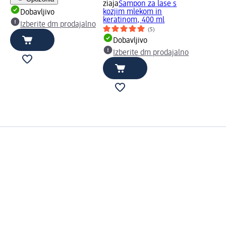
ziaja
Šampon za lase s
kozjim mlekom in
Dobavljivo
keratinom, 400 ml
Izberite dm prodajalno
(5)
Dobavljivo
Izberite dm prodajalno