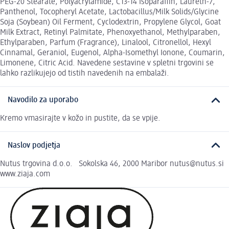
PEG-20 Stearate, Polyacrylamide, C13-14 Isoparaffin, Laureth-7,
Panthenol, Tocopheryl Acetate, Lactobacillus/Milk Solids/Glycine
Soja (Soybean) Oil Ferment, Cyclodextrin, Propylene Glycol, Goat
Milk Extract, Retinyl Palmitate, Phenoxyethanol, Methylparaben,
Ethylparaben, Parfum (Fragrance), Linalool, Citronellol, Hexyl
Cinnamal, Geraniol, Eugenol, Alpha-Isomethyl Ionone, Coumarin,
Limonene, Citric Acid. Navedene sestavine v spletni trgovini se
lahko razlikujejo od tistih navedenih na embalaži.
Navodilo za uporabo
Kremo vmasirajte v kožo in pustite, da se vpije.
Naslov podjetja
Nutus trgovina d.o.o. Sokolska 46, 2000 Maribor nutus@nutus.si
www.ziaja.com