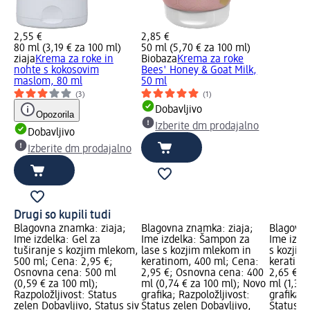
2,55 €
2,85 €
80 ml (3,19 € za 100 ml)
50 ml (5,70 € za 100 ml)
ziaja
Krema za roke in
Biobaza
Krema za roke
nohte s kokosovim
Bees' Honey & Goat Milk,
maslom, 80 ml
50 ml
(3)
(1)
Dobavljivo
Opozorila
Izberite dm prodajalno
Dobavljivo
Izberite dm prodajalno
Drugi so kupili tudi
Blagovna znamka: ziaja;
Blagovna znamka: ziaja;
Blagovna
Ime izdelka: Gel za
Ime izdelka: Šampon za
Ime izde
tuširanje s kozjim mlekom,
lase s kozjim mlekom in
s kozjim
500 ml; Cena: 2,95 €;
keratinom, 400 ml; Cena:
keratino
Osnovna cena: 500 ml
2,95 €; Osnovna cena: 400
2,65 €; 
(0,59 € za 100 ml);
ml (0,74 € za 100 ml); Novo
ml (1,33 
Razpoložljivost: Status
grafika; Razpoložljivost:
grafika; 
zelen Dobavljivo, Status siv
Status zelen Dobavljivo,
Status z