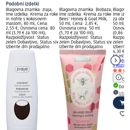
Podobni izdelki
Blagovna znamka: ziaja;
Blagovna znamka: Biobaza;
Blagovna
Ime izdelka: Krema za roke
Ime izdelka: Krema za roke
Ime izde
in nohte s kokosovim
Bees' Honey & Goat Milk,
za obraz
maslom, 80 ml; Cena:
50 ml; Cena: 2,85 €;
50 ml; C
2,55 €; Osnovna cena: 80
Osnovna cena: 50 ml
Osnovna 
ml (3,19 € za 100 ml);
(5,70 € za 100 ml);
(0,86 € z
Razpoložljivost: Status
Razpoložljivost: Status
Razpoložl
zelen Dobavljivo, Status siv
zelen Dobavljivo, Status siv
zelen Dob
Izberite dm prodajalno
Izberite dm prodajalno
Izberite
4,30 €
50 ml (0,
ziaja
Noč
s kozjim
Opoz
Dobav
Izber