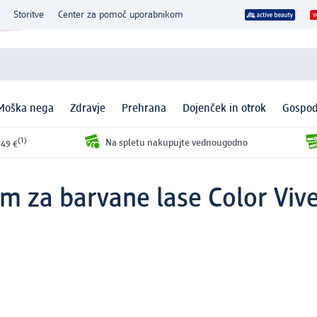
Storitve
Center za pomoč uporabnikom
Moška nega
Zdravje
Prehrana
Dojenček in otrok
Gospod
(1)
Na spletu nakupujte vednougodno
 49 €
m za barvane lase Color Viv