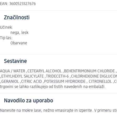
EAN: 3600523327676
Značilnosti
Učinek:
nega, lesk
Tip las:
Obarvane
Sestavine
AQUA / WATER ,CETEARYL ALCOHOL ,BEHENTRIMONIUM CHLORIDE ,
,ETHYLHEXYL SALICYLATE ,TRIDECETH-6 ,CHLORHEXIDINE DIGLUCO
,GERANIOL ,CITRIC ACID ,POTASSIUM HYDROXIDE , CITRONELLOL ,
trgovini se lahko razlikujejo od tistih navedenih na embalaži.
Navodilo za uporabo
Nanesite na mokre lase, nežno vmasirajte in izperite. V primeru stika