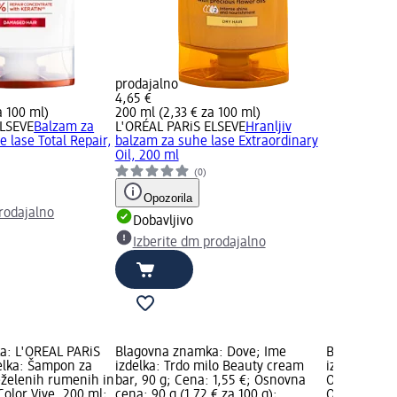
prodajalno
4,65 €
a 100 ml)
200 ml (2,33 € za 100 ml)
ELSEVE
Balzam za
L'ORÉAL PARiS ELSEVE
Hranljiv
 lase Total Repair,
balzam za suhe lase Extraordinary
Oil, 200 ml
(0)
Opozorila
rodajalno
Dobavljivo
Izberite dm prodajalno
a: L'ORÉAL PARiS
Blagovna znamka: Dove; Ime
Blagovna zn
elka: Šampon za
izdelka: Trdo milo Beauty cream
izdelka: De
eželenih rumenih in
bar, 90 g; Cena: 1,55 €; Osnovna
Original, 15
olor Vive, 200 ml;
cena: 90 g (1,72 € za 100 g);
Osnovna cen