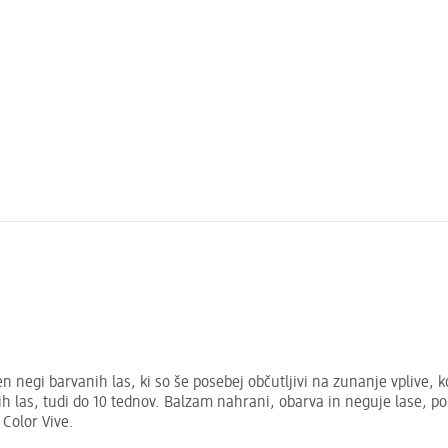
negi barvanih las, ki so še posebej občutljivi na zunanje vplive, k
nih las, tudi do 10 tednov. Balzam nahrani, obarva in neguje lase, pol
Color Vive.