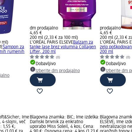
dm prodajalno
prodajalno
4,65 €
4,65 €
200 ml (2,33 € za 100 ml)
200 ml (2,33 € z
0 ml)
L'ORÉAL PARiS ELSEVE
Balzam za
L'ORÉAL PARiS 
VE
Šampon za
tanke lase brez volumna Collagen
zelo poškodovane
lenih rumenih
Lifter, 200 ml
200 ml
(0)
(0)
Dobavljivo
Dobavljivo
Izberite dm prodajalno
Izberite dm p
jalno
ft&Sicher; Ime
Blagovna znamka: BIC; Ime izdelka:
Blagovna znamk
 4-slojni, več
Damski brivnik za enkratno
ELSEVE; Ime izd
: 1,55 €;
uporabo Miss Soleil, 4 kos; Cena:
nevtralizacijo n
s (1,03 € za
4,90 €; Osnovna cena: 4 kos (1,23 €
oranžnih tonov C