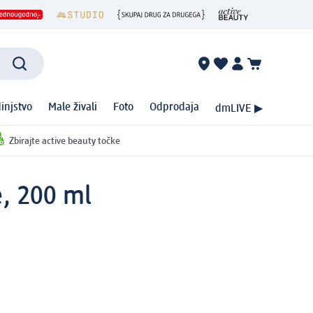
injstvo
Male živali
Foto
Odprodaja
dmLIVE ▶
Zbirajte active beauty točke
e, 200 ml