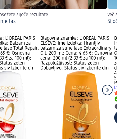
osežete sijoče rezultate
Več sijaja, neg
nje las
Sijoči lasje
a: L'ORÉAL PARiS
Blagovna znamka: L'ORÉAL PARiS
Blagovna z
elka: Balzam za
ELSEVE; Ime izdelka: Hranljiv
Ime izdelka
 lase Total Repair,
balzam za suhe lase Extraordinary
lase Colour,
,65 €; Osnovna
Oil, 200 ml; Cena: 4,65 €; Osnovna
Osnovna cen
33 € za 100 ml);
cena: 200 ml (2,33 € za 100 ml);
100 ml); Raz
 Status zelen
Razpoložljivost: Status zelen
zelen Dobavl
us siv Izberite dm
Dobavljivo, Status siv Izberite dm
dm prodaja
4,95 €
500 ml (0,99
Precious A
lase Colour
Dobavlji
Izberite