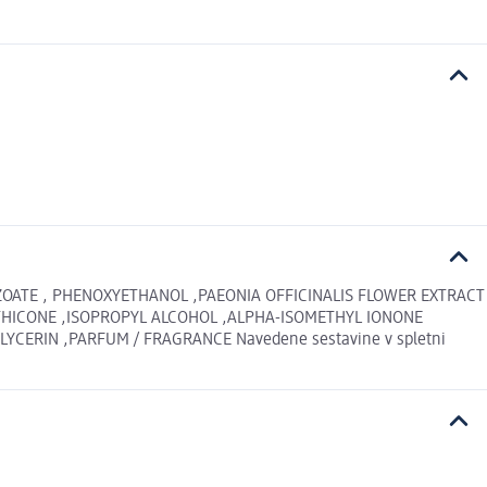
ZOATE , PHENOXYETHANOL ,PAEONIA OFFICINALIS FLOWER EXTRACT
ETHICONE ,ISOPROPYL ALCOHOL ,ALPHA-ISOMETHYL IONONE
YCERIN ,PARFUM / FRAGRANCE Navedene sestavine v spletni