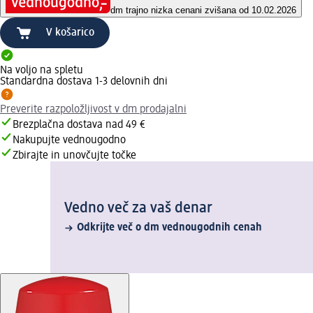
dm trajno nizka cena
ni zvišana od 10.02.2026
V košarico
Na voljo na spletu
Standardna dostava 1-3 delovnih dni
Preverite razpoložljivost v dm prodajalni
Brezplačna dostava nad 49 €
Nakupujte vednougodno
Zbirajte in unovčujte točke
Vedno več za vaš denar
Odkrijte več o dm vednougodnih cenah