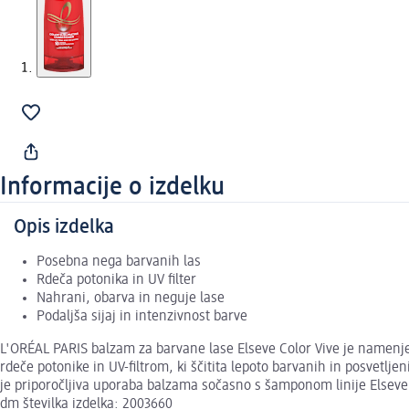
Informacije o izdelku
Opis izdelka
Posebna nega barvanih las
Rdeča potonika in UV filter
Nahrani, obarva in neguje lase
Podaljša sijaj in intenzivnost barve
L'ORÉAL PARIS balzam za barvane lase Elseve Color Vive je namenjen 
rdeče potonike in UV-filtrom, ki ščitita lepoto barvanih in posvetlje
je priporočljiva uporaba balzama sočasno s šamponom linije Elseve 
dm številka izdelka: 2003660