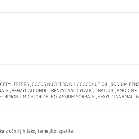
CETYL ESTERS ,COCOS NUCIFERA OIL / COCONUT OIL ,SODIUM BEN
NATE ,BENZYL ALCOHOL , BENZYL SALICYLATE ,LINALOOL ,AMODIM
CETRIMONIUM CHLORIDE ,POTASSIUM SORBATE ,HEXYL CINNAMAL ,GL
 z očmi jih takoj temeljito izperite.