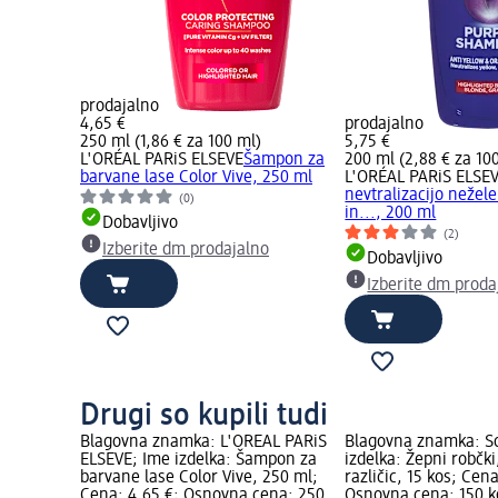
prodajalno
4,65 €
prodajalno
250 ml (1,86 € za 100 ml)
5,75 €
L'ORÉAL PARiS ELSEVE
Šampon za
200 ml (2,88 € za 10
barvane lase Color Vive, 250 ml
L'ORÉAL PARiS ELSE
nevtralizacijo neže
(0)
in..., 200 ml
Dobavljivo
(2)
Izberite dm prodajalno
Dobavljivo
Izberite dm proda
Drugi so kupili tudi
Blagovna znamka: L'ORÉAL PARiS
Blagovna znamka: So
ELSEVE; Ime izdelka: Šampon za
izdelka: Žepni robčki,
barvane lase Color Vive, 250 ml;
različic, 15 kos; Cena
Cena: 4,65 €; Osnovna cena: 250
Osnovna cena: 150 ko