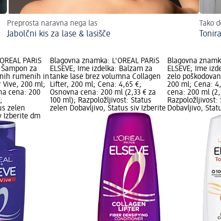
Preprosta naravna nega las
Tako d
Jabolčni kis za lase & lasišče
Tonira
'ORÉAL PARiS
Blagovna znamka: L'ORÉAL PARiS
Blagovna znamk
: Šampon za
ELSEVE; Ime izdelka: Balzam za
ELSEVE; Ime izd
enih rumenih in
tanke lase brez volumna Collagen
zelo poškodovane
 Vive, 200 ml;
Lifter, 200 ml; Cena: 4,65 €;
200 ml; Cena: 4
na cena: 200
Osnovna cena: 200 ml (2,33 € za
cena: 200 ml (2,
;
100 ml); Razpoložljivost: Status
Razpoložljivost:
us zelen
zelen Dobavljivo, Status siv Izberite
Dobavljivo, Stat
v Izberite dm