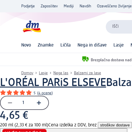
Podjetje
Zaposlitev
Mediji
Navdih
Ozaveščeno življenje
Išči
Novo
Znamke
Ličila
Nega in dišave
Lasje
Brezplačna dostava nad
Domov
Lasje
Nega las
Balzami za lase
L'ORÉAL PARiS ELSEVE
Balza
5
(
4 ocene
)
4,65 €
200 ml (2,33 € za 100 ml)
Cena izdelka z DDV, brez
stroškov dostave