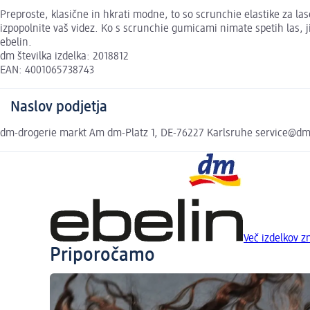
Preproste, klasične in hkrati modne, to so scrunchie elastike za las
izpopolnite vaš videz. Ko s scrunchie gumicami nimate spetih las, ji
ebelin.
dm številka izdelka: 2018812
EAN: 4001065738743
Naslov podjetja
dm-drogerie markt Am dm-Platz 1, DE-76227 Karlsruhe service@d
Več izdelkov 
Priporočamo