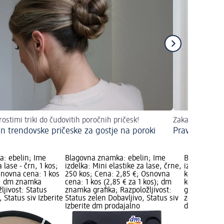
rostimi triki do čudovitih poročnih pričesk!
Zakaj je pravi
 in trendovske pričeske za gostje na poroki
Pravilno suše
: ebelin; Ime
Blagovna znamka: ebelin; Ime
Blagovna zn
 lase - črn, 1 kos;
izdelka: Mini elastike za lase, črne,
izdelka: Ela
snovna cena: 1 kos
250 kos; Cena: 2,85 €; Osnovna
kos; Cena: 
s); dm znamka
cena: 1 kos (2,85 € za 1 kos); dm
kos (3,35 €
ljivost: Status
znamka grafika; Razpoložljivost:
grafika; Raz
 Status siv Izberite
Status zelen Dobavljivo, Status siv
zelen Dobavl
Izberite dm prodajalno
dm prodaja