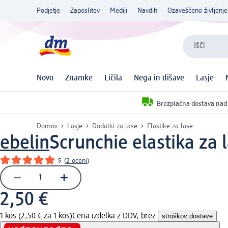
Podjetje
Zaposlitev
Mediji
Navdih
Ozaveščeno življenje
Išči
Novo
Znamke
Ličila
Nega in dišave
Lasje
Brezplačna dostava nad
Domov
Lasje
Dodatki za lase
Elastike za lase
ebelin
Scrunchie elastika za l
5
(
2 oceni
)
2,50 €
1 kos (2,50 € za 1 kos)
Cena izdelka z DDV, brez
stroškov dostave