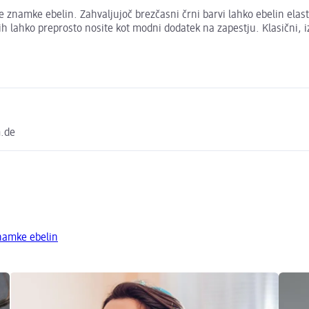
e znamke ebelin. Zahvaljujoč brezčasni črni barvi lahko ebelin elasti
h lahko preprosto nosite kot modni dodatek na zapestju. Klasični, iz
m.de
znamke ebelin