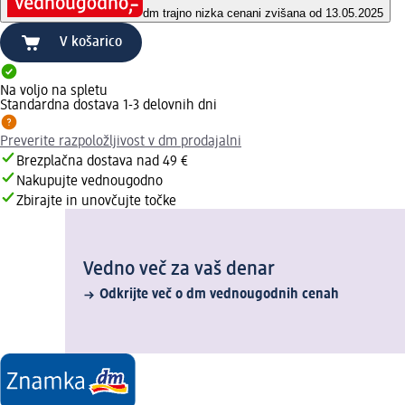
dm trajno nizka cena
ni zvišana od 13.05.2025
V košarico
Na voljo na spletu
Standardna dostava 1-3 delovnih dni
Preverite razpoložljivost v dm prodajalni
Brezplačna dostava nad 49 €
Nakupujte vednougodno
Zbirajte in unovčujte točke
Vedno več za vaš denar
Odkrijte več o dm vednougodnih cenah