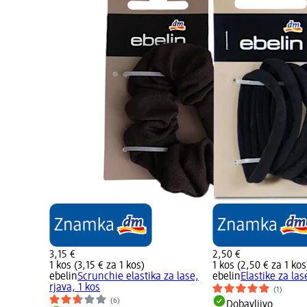
3,15 €
2,50 €
1 kos (3,15 € za 1 kos)
1 kos (2,50 € za 1 kos
ebelin
Scrunchie elastika za lase,
ebelin
Elastike za las
rjava, 1 kos
(1)
(6)
Dobavljivo