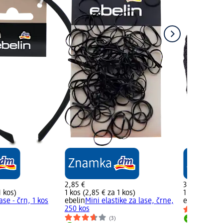
2,85 €
3,35 €
1 kos)
1 kos (2,85 € za 1 kos)
1 kos (3,35 €
ase - črn, 1 kos
ebelin
Mini elastike za lase, črne,
ebelin
Elasti
250 kos
(3)
Dobavlji