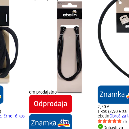
dm prodajalno
2,50 €
)
1 kos (2,50 € za 
e, črne, 6 kos
ebelin
Obroč za l
(1)
Dobavljivo