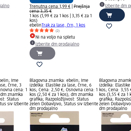
jalno
Izberite dm p
Trenutna cena:
1,99 €
|
Prejšnja
cena:
3,35 €
1 kos (1,99 € za 1 kos |
3,35 € za 1
kos
)
ebelin
Trak za lase, črn, 1 kos
(2)
Ni na voljo na spletu
Izberite dm prodajalno
elin; Ime
Blagovna znamka: ebelin; Ime
Blagovna znamka
ase, črne, 3
izdelka: Elastike za lase, črne, 6
izdelka: Elastike
snovna cena: 1
kos; Cena: 2,50 €; Osnovna cena: 1
kos; Cena: 3,55
); dm znamka
kos (2,50 € za 1 kos); dm znamka
kos (3,55 € za 1
ost: Status
grafika; Razpoložljivost: Status
grafika; Razpolož
tus siv Izberite
zelen Dobavljivo, Status siv Izberite
zelen Dobavljivo,
dm prodajalno
dm prodajalno