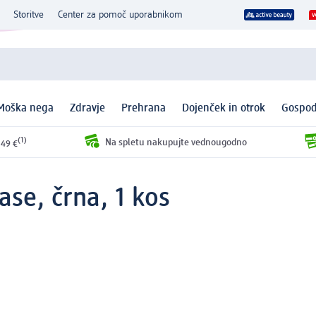
Storitve
Center za pomoč uporabnikom
Moška nega
Zdravje
Prehrana
Dojenček in otrok
Gospod
(1)
Na spletu nakupujte vednougodno
 49 €
ase, črna, 1 kos