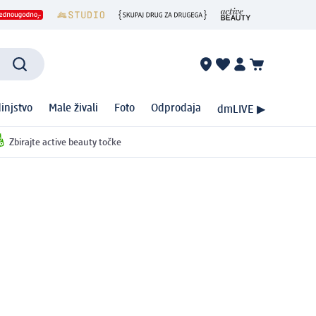
injstvo
Male živali
Foto
Odprodaja
dmLIVE ▶
Zbirajte active beauty točke