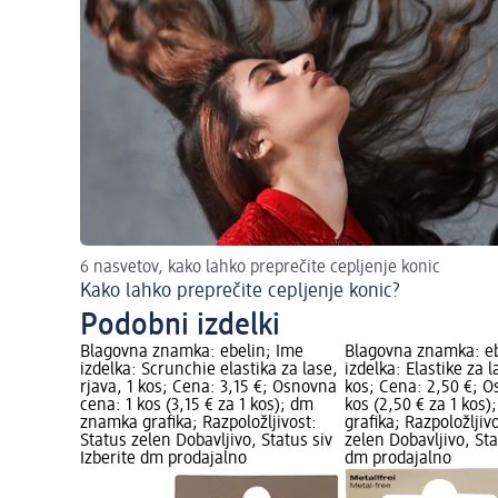
6 nasvetov, kako lahko preprečite cepljenje konic
Kako lahko preprečite cepljenje konic?
Podobni izdelki
Blagovna znamka: ebelin; Ime
Blagovna znamka: eb
izdelka: Scrunchie elastika za lase,
izdelka: Elastike za l
rjava, 1 kos; Cena: 3,15 €; Osnovna
kos; Cena: 2,50 €; O
cena: 1 kos (3,15 € za 1 kos); dm
kos (2,50 € za 1 kos
znamka grafika; Razpoložljivost:
grafika; Razpoložljiv
Status zelen Dobavljivo, Status siv
zelen Dobavljivo, Sta
Izberite dm prodajalno
dm prodajalno