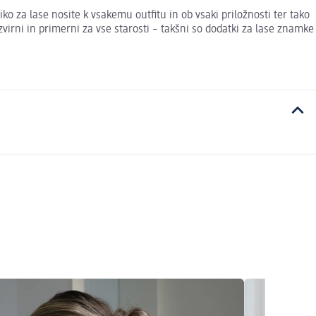
ko za lase nosite k vsakemu outfitu in ob vsaki priložnosti ter tako
virni in primerni za vse starosti – takšni so dodatki za lase znamke