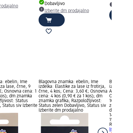
Dobavljivo
rodajalno
Izberite
Izberite dm prodajalno
: ebelin; Ime
Blagovna znamka: ebelin; Ime
Blagovna z
 za lase, črne, 9
izdelka: Elastike za lase iz frotirja,
izdelka: Tr
 €; Osnovna cena: 1
črne, 4 kos; Cena: 3,60 €; Osnovna
All In One, 
 kos); dm znamka
cena: 4 kos (0,90 € za 1 kos); dm
Osnovna cen
ljivost: Status
znamka grafika; Razpoložljivost:
100 ml); Raz
 Status siv Izberite
Status zelen Dobavljivo, Status siv
zelen Dobavl
Izberite dm prodajalno
dm prodaja
14,95 €
150 ml (9,97
REVLON
Tret
In One, 150