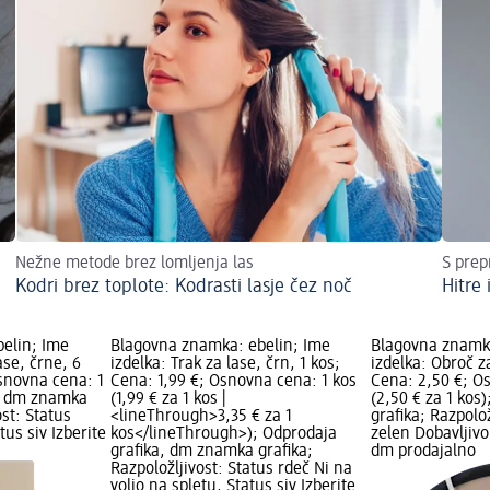
Nežne metode brez lomljenja las
S prep
Kodri brez toplote: Kodrasti lasje čez noč
Hitre
elin; Ime
Blagovna znamka: ebelin; Ime
Blagovna znamka
ase, črne, 6
izdelka: Trak za lase, črn, 1 kos;
izdelka: Obroč za
snovna cena: 1
Cena: 1,99 €; Osnovna cena: 1 kos
Cena: 2,50 €; O
); dm znamka
(1,99 € za 1 kos |
(2,50 € za 1 ko
ost: Status
<lineThrough>3,35 € za 1
grafika; Razpolož
tus siv Izberite
kos</lineThrough>); Odprodaja
zelen Dobavljivo,
grafika, dm znamka grafika;
dm prodajalno
Razpoložljivost: Status rdeč Ni na
voljo na spletu, Status siv Izberite