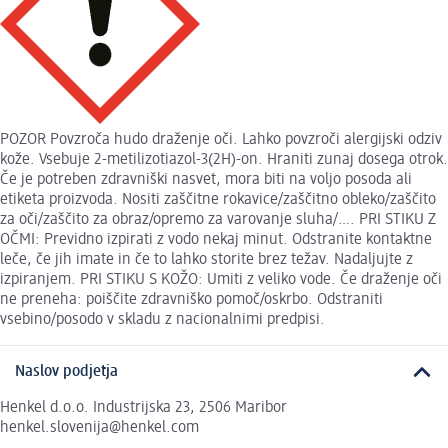
POZOR Povzroča hudo draženje oči. Lahko povzroči alergijski odziv
kože. Vsebuje 2-metilizotiazol-3(2H)-on. Hraniti zunaj dosega otrok.
Če je potreben zdravniški nasvet, mora biti na voljo posoda ali
etiketa proizvoda. Nositi zaščitne rokavice/zaščitno obleko/zaščito
za oči/zaščito za obraz/opremo za varovanje sluha/…. PRI STIKU Z
OČMI: Previdno izpirati z vodo nekaj minut. Odstranite kontaktne
leče, če jih imate in če to lahko storite brez težav. Nadaljujte z
izpiranjem. PRI STIKU S KOŽO: Umiti z veliko vode. Če draženje oči
ne preneha: poiščite zdravniško pomoč/oskrbo. Odstraniti
vsebino/posodo v skladu z nacionalnimi predpisi.
Naslov podjetja
Henkel d.o.o. Industrijska 23, 2506 Maribor
henkel.slovenija@henkel.com