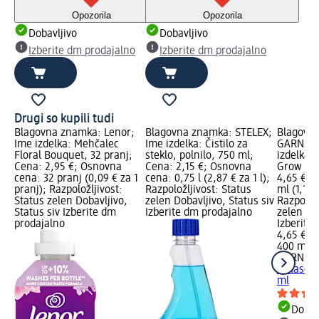
Opozorila
Opozorila
Dobavljivo
Dobavljivo
Izberite dm prodajalno
Izberite dm prodajalno
Drugi so kupili tudi
Blagovna znamka: Lenor;
Blagovna znamka: STELEX;
Blagovn
Ime izdelka: Mehčalec
Ime izdelka: Čistilo za
GARNIER
Floral Bouquet, 32 pranj;
steklo, polnilo, 750 ml;
izdelka:
Cena: 2,95 €; Osnovna
Cena: 2,15 €; Osnovna
Grow Str
cena: 32 pranj (0,09 € za 1
cena: 0,75 l (2,87 € za 1 l);
4,65 €; 
pranj); Razpoložljivost:
Razpoložljivost: Status
ml (1,16 
Status zelen Dobavljivo,
zelen Dobavljivo, Status siv
Razpoložl
Status siv Izberite dm
Izberite dm prodajalno
zelen Dob
prodajalno
Izberite
4,65 €
400 ml (1
GARNIER
za lase 
ml
Dobav