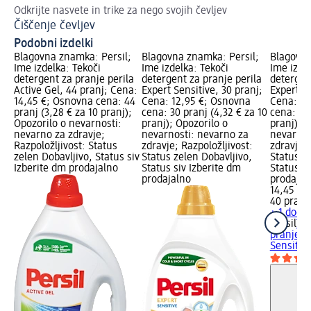
Odkrijte nasvete in trike za nego svojih čevljev
Pre
Čiščenje čevljev
Zn
Podobni izdelki
Blagovna znamka: Persil;
Blagovna znamka: Persil;
Blagovna
Ime izdelka: Tekoči
Ime izdelka: Tekoči
Ime izdel
detergent za pranje perila
detergent za pranje perila
detergen
Active Gel, 44 pranj; Cena:
Expert Sensitive, 30 pranj;
Expert Se
14,45 €; Osnovna cena: 44
Cena: 12,95 €; Osnovna
Cena: 14
pranj (3,28 € za 10 pranj);
cena: 30 pranj (4,32 € za 10
cena: 40 
Opozorilo o nevarnosti:
pranj); Opozorilo o
pranj); O
nevarno za zdravje;
nevarnosti: nevarno za
nevarnos
Razpoložljivost: Status
zdravje; Razpoložljivost:
zdravje; 
zelen Dobavljivo, Status siv
Status zelen Dobavljivo,
Status z
Izberite dm prodajalno
Status siv Izberite dm
Status si
prodajalno
prodajal
14,45 €
40 pranj 
+ 1 dodat
Persil
Tek
pranje pe
Sensitive