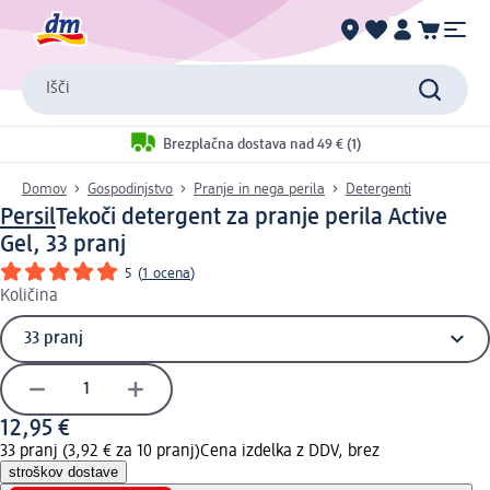
Išči
Brezplačna dostava nad 49 € (1)
Domov
Gospodinjstvo
Pranje in nega perila
Detergenti
Persil
Tekoči detergent za pranje perila Active
Gel, 33 pranj
5
(
1 ocena
)
Količina
12,95 €
33 pranj (3,92 € za 10 pranj)
Cena izdelka z DDV, brez
stroškov dostave