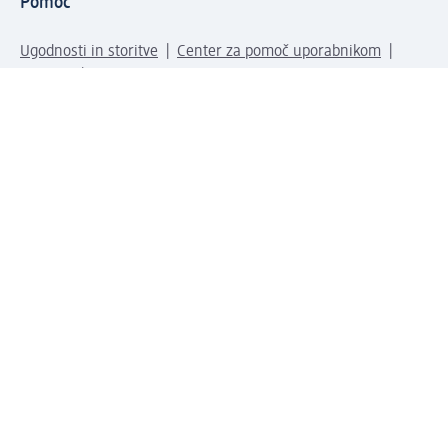
Pomoč
Ugodnosti in storitve
Center za pomoč uporabnikom
Dostava
Vračila in menjave
Podjetje
O nas
Družbena odgovornost
Zaposlitev
Mediji
dm svet
Vrste plačila