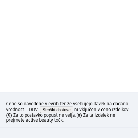
Cene so navedene v evrih ter že vsebujejo davek na dodano
vrednost – DDV.
Stroški dostave
ni vključen v ceno izdelkov.
(§) Za to postavko popust ne velja.
(#) Za ta izdelek ne
prejmete active beauty točk.