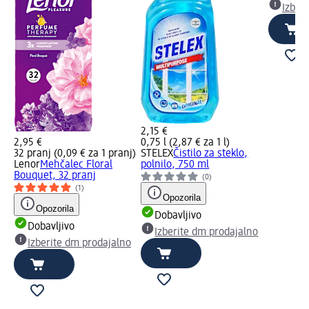
Izber
2,15 €
2,95 €
0,75 l (2,87 € za 1 l)
32 pranj (0,09 € za 1 pranj)
STELEX
Čistilo za steklo,
Lenor
Mehčalec Floral
polnilo, 750 ml
Bouquet, 32 pranj
(0)
(1)
Opozorila
Opozorila
Dobavljivo
Dobavljivo
Izberite dm prodajalno
Izberite dm prodajalno