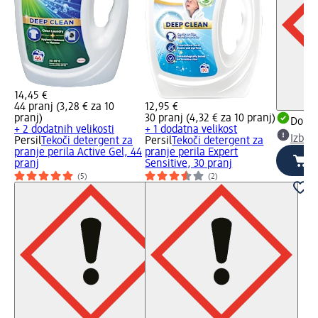
14,45 €
44 pranj (3,28 € za 10
12,95 €
pranj)
30 pranj (4,32 € za 10 pranj)
Dobav
+ 2 dodatnih velikosti
+ 1 dodatna velikost
Izber
Persil
Tekoči detergent za
Persil
Tekoči detergent za
pranje perila Active Gel, 44
pranje perila Expert
pranj
Sensitive, 30 pranj
(5)
(2)