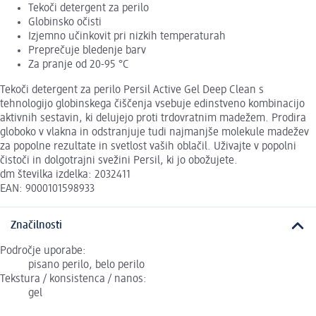
Tekoči detergent za perilo
Globinsko očisti
Izjemno učinkovit pri nizkih temperaturah
Preprečuje bledenje barv
Za pranje od 20-95 °C
Tekoči detergent za perilo Persil Active Gel Deep Clean s
tehnologijo globinskega čiščenja vsebuje edinstveno kombinacijo
aktivnih sestavin, ki delujejo proti trdovratnim madežem. Prodira
globoko v vlakna in odstranjuje tudi najmanjše molekule madežev
za popolne rezultate in svetlost vaših oblačil. Uživajte v popolni
čistoči in dolgotrajni svežini Persil, ki jo obožujete.
dm številka izdelka: 2032411
EAN: 9000101598933
Značilnosti
Področje uporabe:
pisano perilo, belo perilo
Tekstura / konsistenca / nanos:
gel