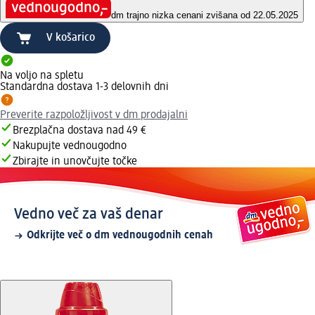
dm trajno nizka cena
ni zvišana od 22.05.2025
V košarico
Na voljo na spletu
Standardna dostava 1-3 delovnih dni
Preverite razpoložljivost v dm prodajalni
Brezplačna dostava nad 49 €
Nakupujte vednougodno
Zbirajte in unovčujte točke
Vedno več za vaš denar
Odkrijte več o dm vednougodnih cenah