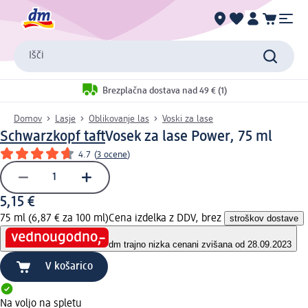
Išči
Brezplačna dostava nad 49 € (1)
Domov
Lasje
Oblikovanje las
Voski za lase
Schwarzkopf taft
Vosek za lase Power, 75 ml
4.7
(
3 ocene
)
5,15 €
75 ml (6,87 € za 100 ml)
Cena izdelka z DDV, brez
stroškov dostave
dm trajno nizka cena
ni zvišana od 28.09.2023
V košarico
Na voljo na spletu