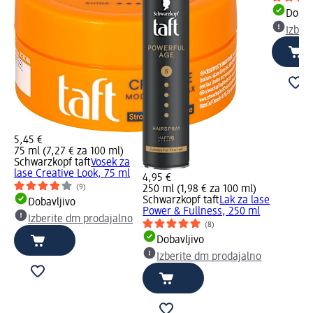
Dobav
Izber
5,45 €
75 ml (7,27 € za 100 ml)
Schwarzkopf taft
Vosek za
lase Creative Look, 75 ml
4,95 €
(9)
250 ml (1,98 € za 100 ml)
Schwarzkopf taft
Lak za lase
Dobavljivo
Power & Fullness, 250 ml
Izberite dm prodajalno
(8)
Dobavljivo
Izberite dm prodajalno