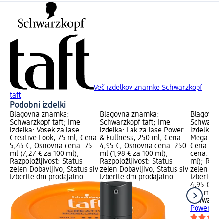
Več izdelkov znamke Schwarzkopf
taft
Podobni izdelki
Blagovna znamka:
Blagovna znamka:
Blagovn
Schwarzkopf taft; Ime
Schwarzkopf taft; Ime
Schwarzk
izdelka: Vosek za lase
izdelka: Lak za lase Power
izdelka:
Creative Look, 75 ml; Cena:
& Fullness, 250 ml; Cena:
Mega Str
5,45 €; Osnovna cena: 75
4,95 €; Osnovna cena: 250
Cena: 4,
ml (7,27 € za 100 ml);
ml (1,98 € za 100 ml);
cena: 25
Razpoložljivost: Status
Razpoložljivost: Status
ml); Razp
zelen Dobavljivo, Status siv
zelen Dobavljivo, Status siv
zelen Dob
Izberite dm prodajalno
Izberite dm prodajalno
Izberite
4,95 €
250 ml (1
Schwarzk
Power Me