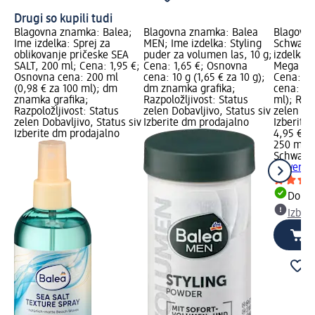
Drugi so kupili tudi
Blagovna znamka: Balea;
Blagovna znamka: Balea
Blagovn
Ime izdelka: Sprej za
MEN; Ime izdelka: Styling
Schwarzk
oblikovanje pričeske SEA
puder za volumen las, 10 g;
izdelka:
SALT, 200 ml; Cena: 1,95 €;
Cena: 1,65 €; Osnovna
Mega Str
Osnovna cena: 200 ml
cena: 10 g (1,65 € za 10 g);
Cena: 4,
(0,98 € za 100 ml); dm
dm znamka grafika;
cena: 25
znamka grafika;
Razpoložljivost: Status
ml); Razp
Razpoložljivost: Status
zelen Dobavljivo, Status siv
zelen Dob
zelen Dobavljivo, Status siv
Izberite dm prodajalno
Izberite
Izberite dm prodajalno
4,95 €
250 ml (1
Schwarzk
Power Me
Dobav
Izber