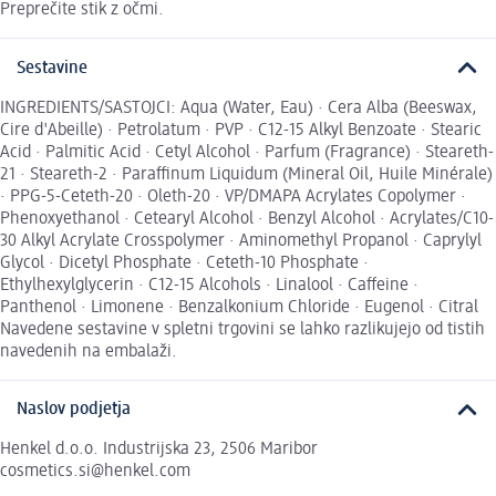
Preprečite stik z očmi.
Sestavine
INGREDIENTS/SASTOJCI: Aqua (Water, Eau) · Cera Alba (Beeswax,
Cire d'Abeille) · Petrolatum · PVP · C12-15 Alkyl Benzoate · Stearic
Acid · Palmitic Acid · Cetyl Alcohol · Parfum (Fragrance) · Steareth-
21 · Steareth-2 · Paraffinum Liquidum (Mineral Oil, Huile Minérale)
· PPG-5-Ceteth-20 · Oleth-20 · VP/DMAPA Acrylates Copolymer ·
Phenoxyethanol · Cetearyl Alcohol · Benzyl Alcohol · Acrylates/C10-
30 Alkyl Acrylate Crosspolymer · Aminomethyl Propanol · Caprylyl
Glycol · Dicetyl Phosphate · Ceteth-10 Phosphate ·
Ethylhexylglycerin · C12-15 Alcohols · Linalool · Caffeine ·
Panthenol · Limonene · Benzalkonium Chloride · Eugenol · Citral
Navedene sestavine v spletni trgovini se lahko razlikujejo od tistih
navedenih na embalaži.
Naslov podjetja
Henkel d.o.o. Industrijska 23, 2506 Maribor
cosmetics.si@henkel.com