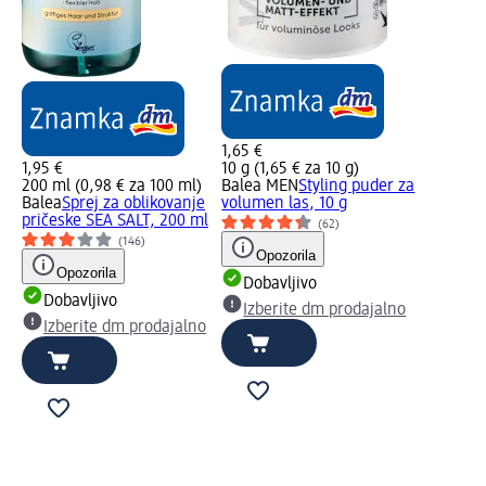
1,65 €
1,95 €
10 g (1,65 € za 10 g)
200 ml (0,98 € za 100 ml)
Balea MEN
Styling puder za
Balea
Sprej za oblikovanje
volumen las, 10 g
pričeske SEA SALT, 200 ml
(62)
(146)
Opozorila
Opozorila
Dobavljivo
Dobavljivo
Izberite dm prodajalno
Izberite dm prodajalno