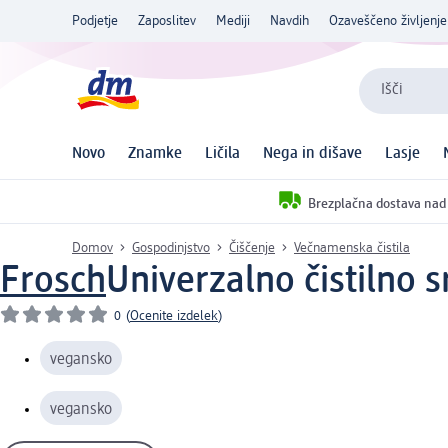
Podjetje
Zaposlitev
Mediji
Navdih
Ozaveščeno življenje
Išči
Novo
Znamke
Ličila
Nega in dišave
Lasje
Brezplačna dostava nad
Domov
Gospodinjstvo
Čiščenje
Večnamenska čistila
Frosch
Univerzalno čistilno s
0
(
Ocenite izdelek
)
vegansko
vegansko