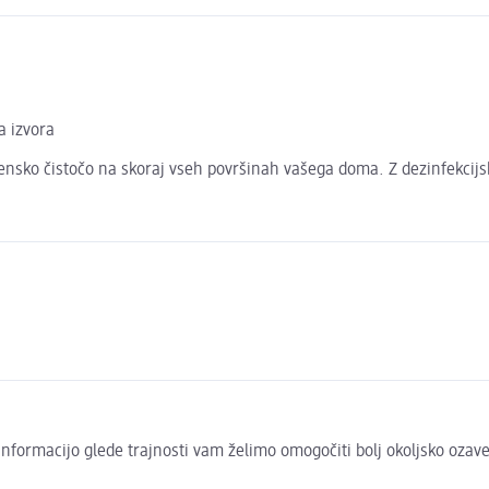
a izvora
ensko čistočo na skoraj vseh površinah vašega doma. Z dezinfekcijsk
to informacijo glede trajnosti vam želimo omogočiti bolj okoljsko oza