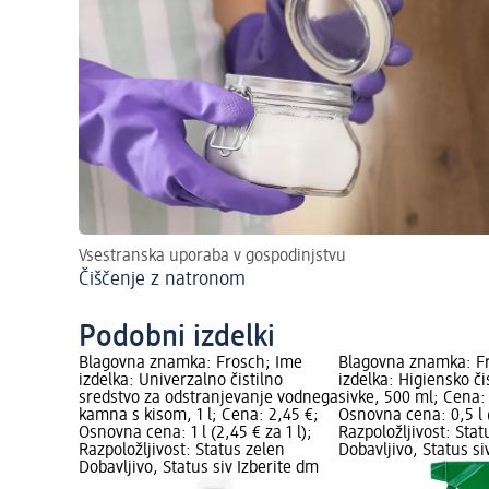
Vsestranska uporaba v gospodinjstvu
Čiščenje z natronom
Podobni izdelki
Blagovna znamka: Frosch; Ime
Blagovna znamka: F
izdelka: Univerzalno čistilno
izdelka: Higiensko či
sredstvo za odstranjevanje vodnega
sivke, 500 ml; Cena:
kamna s kisom, 1 l; Cena: 2,45 €;
Osnovna cena: 0,5 l (
Osnovna cena: 1 l (2,45 € za 1 l);
Razpoložljivost: Stat
Razpoložljivost: Status zelen
Dobavljivo, Status si
Dobavljivo, Status siv Izberite dm