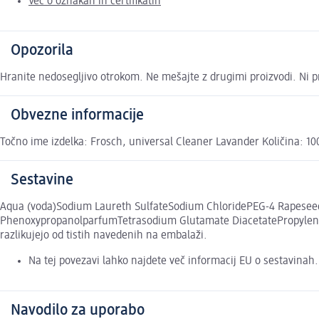
Več o oznakah in certifikatih
Opozorila
Hranite nedosegljivo otrokom. Ne mešajte z drugimi proizvodi. Ni
Obvezne informacije
Točno ime izdelka: Frosch, universal Cleaner Lavander Količina: 10
Sestavine
Aqua (voda)Sodium Laureth SulfateSodium ChloridePEG-4 Rapeseed
PhenoxypropanolparfumTetrasodium Glutamate DiacetatePropylene Gl
razlikujejo od tistih navedenih na embalaži.
Na tej povezavi lahko najdete več informacij EU o sestavinah
Navodilo za uporabo