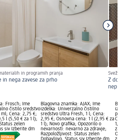
materialih in programih pranja
Svež zrak s pre
e in nega zavese za prho
Z domačimi sr
neprijetne vo
a: Frosch; Ime
Blagovna znamka: AJAX; Ime
Blagovna z
alno čistilo sredstvo
izdelka: Univerzalno čistilno
izdelka: De
ml; Cena: 2,75 €;
sredstvo Ultra Fresh, 1 l; Cena:
pomivanje p
 l (5,50 € za 1 l);
2,95 €; Osnovna cena: 1 l (2,95 € za
Climate Lav
 Status zelen
1 l); Novo grafika; Opozorilo o
1,45 €; Osno
us siv Izberite dm
nevarnosti: nevarno za zdravje;
za 1 l); dm 
Razpoložljivost: Status zelen
Opozorilo o
Dobavljivo, Status siv Izberite dm
zdravje; Raz