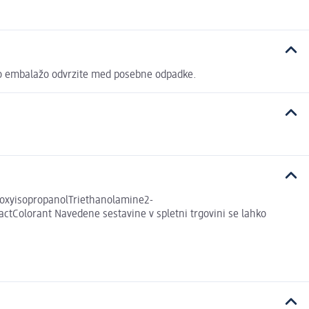
no embalažo odvrzite med posebne odpadke.
oxyisopropanolTriethanolamine2-
tColorant Navedene sestavine v spletni trgovini se lahko