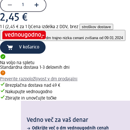
2,45 €
1 l (2,45 € za 1 l)
Cena izdelka z DDV, brez
stroškov dostave
dm trajno nizka cena
ni zvišana od 09.01.2024
V košarico
Na voljo na spletu
Standardna dostava 1-3 delovnih dni
Preverite razpoložljivost v dm prodajalni
Brezplačna dostava nad 49 €
Nakupujte vednougodno
Zbirajte in unovčujte točke
Vedno več za vaš denar
Odkrijte več o dm vednougodnih cenah