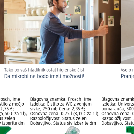
Tako bo vaš hladilnik ostal higiensko čist
Vse o 
Da mikrobi ne bodo imeli možnosti!
Pranj
rosch; Ime
Blagovna znamka: Frosch; Ime
Blagovna znamk
stilo z močjo
izdelka: Čistilo za WC z vonjem
izdelka: Univerz
 2,75 €;
sivke, 750 ml; Cena: 2,35 €;
pomaranča, 500 
5,50 € za 1 l);
Osnovna cena: 0,75 l (3,13 € za 1 l);
Osnovna cena: 0,5
us zelen
Razpoložljivost: Status zelen
Razpoložljivost:
v Izberite dm
Dobavljivo, Status siv Izberite dm
Dobavljivo, Stat