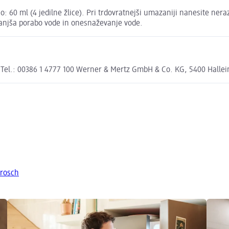
 60 ml (4 jedilne žlice). Pri trdovratnejši umazaniji nanesite nerazr
anjša porabo vode in onesnaževanje vode.
 Tel.: 00386 1 4777 100 Werner & Mertz GmbH & Co. KG, 5400 Halle
Frosch