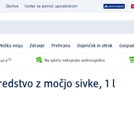
Storitve
Center za pomoč uporabnikom
Moška nega
Zdravje
Prehrana
Dojenček in otrok
Gospod
(1)
Na spletu nakupujte vednougodno
 49 €
redstvo z močjo sivke, 1 l