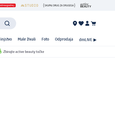
injstvo
Male živali
Foto
Odprodaja
dmLIVE ▶
Zbirajte active beauty točke