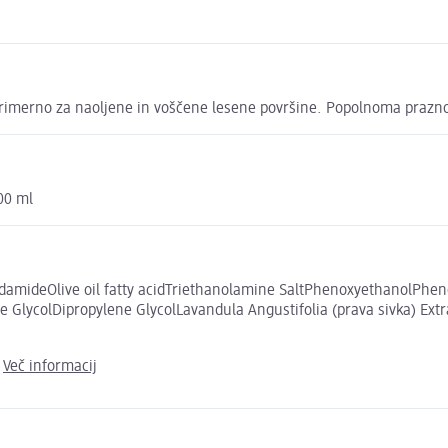
 primerno za naoljene in voščene lesene površine. Popolnoma praz
00 ml
amideOlive oil fatty acidTriethanolamine SaltPhenoxyethanolPhen
ycolDipropylene GlycolLavandula Angustifolia (prava sivka) Extrac
.
Več informacij