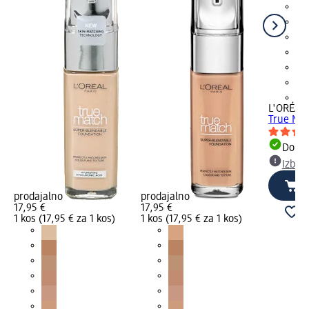
+9
L'ORÉAL 
True Mat
Dobav
Izber
prodajalno
prodajalno
17,95 €
17,95 €
1 kos (17,95 € za 1 kos)
1 kos (17,95 € za 1 kos)