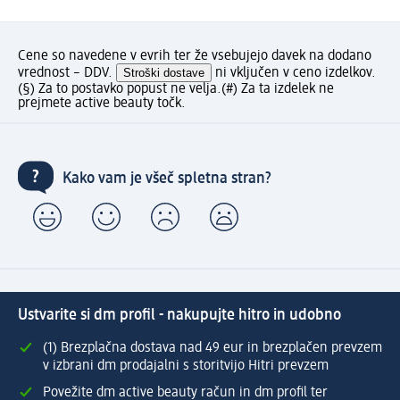
Cene so navedene v evrih ter že vsebujejo davek na dodano
vrednost – DDV.
Stroški dostave
ni vključen v ceno izdelkov.
(§) Za to postavko popust ne velja.
(#) Za ta izdelek ne
prejmete active beauty točk.
Kako vam je všeč spletna stran?
Ustvarite si dm profil - nakupujte hitro in udobno
(1) Brezplačna dostava nad 49 eur in brezplačen prevzem
v izbrani dm prodajalni s storitvijo Hitri prevzem
Povežite dm active beauty račun in dm profil ter