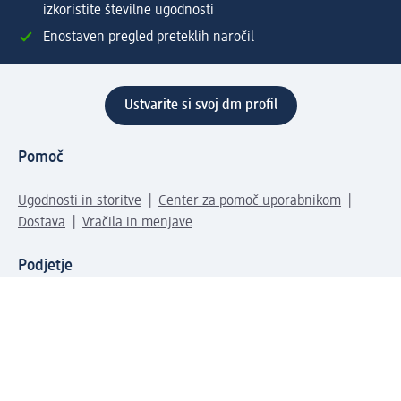
izkoristite številne ugodnosti
Enostaven pregled preteklih naročil
Ustvarite si svoj dm profil
Pomoč
Ugodnosti in storitve
Center za pomoč uporabnikom
Dostava
Vračila in menjave
Podjetje
O nas
Družbena odgovornost
Zaposlitev
Mediji
dm svet