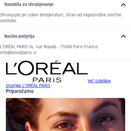
Navodila za shranjevanje
Shranjujte pri sobni temperaturi, stran od neposredne sončne
svetlobe.
Naslov podjetja
L’ORÉAL PARIS 14, rue Royale - 75008 Paris France
info@lorealparis.si
Več izdelkov
znamke L'ORÉAL PARiS
Priporočamo