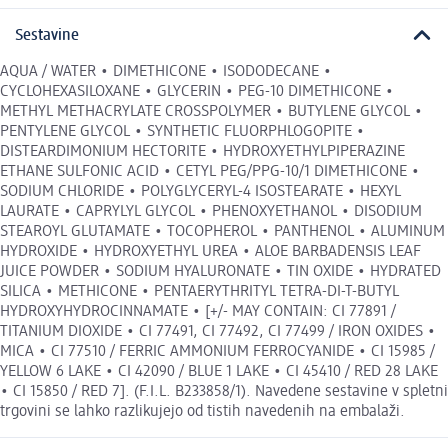
Sestavine
AQUA / WATER • DIMETHICONE • ISODODECANE •
CYCLOHEXASILOXANE • GLYCERIN • PEG-10 DIMETHICONE •
METHYL METHACRYLATE CROSSPOLYMER • BUTYLENE GLYCOL •
PENTYLENE GLYCOL • SYNTHETIC FLUORPHLOGOPITE •
DISTEARDIMONIUM HECTORITE • HYDROXYETHYLPIPERAZINE
ETHANE SULFONIC ACID • CETYL PEG/PPG-10/1 DIMETHICONE •
SODIUM CHLORIDE • POLYGLYCERYL-4 ISOSTEARATE • HEXYL
LAURATE • CAPRYLYL GLYCOL • PHENOXYETHANOL • DISODIUM
STEAROYL GLUTAMATE • TOCOPHEROL • PANTHENOL • ALUMINUM
HYDROXIDE • HYDROXYETHYL UREA • ALOE BARBADENSIS LEAF
JUICE POWDER • SODIUM HYALURONATE • TIN OXIDE • HYDRATED
SILICA • METHICONE • PENTAERYTHRITYL TETRA-DI-T-BUTYL
HYDROXYHYDROCINNAMATE • [+/- MAY CONTAIN: CI 77891 /
TITANIUM DIOXIDE • CI 77491, CI 77492, CI 77499 / IRON OXIDES •
MICA • CI 77510 / FERRIC AMMONIUM FERROCYANIDE • CI 15985 /
YELLOW 6 LAKE • CI 42090 / BLUE 1 LAKE • CI 45410 / RED 28 LAKE
• CI 15850 / RED 7]. (F.I.L. B233858/1). Navedene sestavine v spletni
trgovini se lahko razlikujejo od tistih navedenih na embalaži.