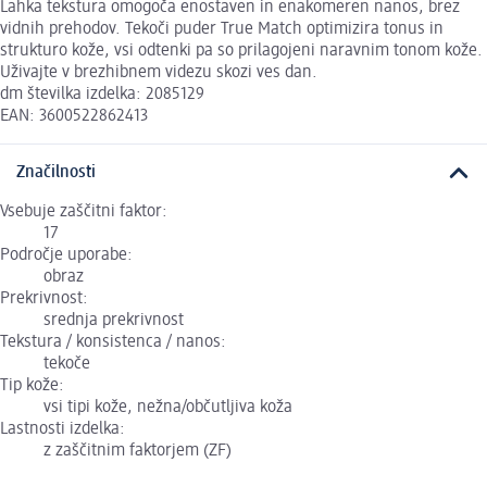
Lahka tekstura omogoča enostaven in enakomeren nanos, brez
vidnih prehodov. Tekoči puder True Match optimizira tonus in
strukturo kože, vsi odtenki pa so prilagojeni naravnim tonom kože.
Uživajte v brezhibnem videzu skozi ves dan.
dm številka izdelka: 2085129
EAN: 3600522862413
Značilnosti
Vsebuje zaščitni faktor:
17
Področje uporabe:
obraz
Prekrivnost:
srednja prekrivnost
Tekstura / konsistenca / nanos:
tekoče
Tip kože:
vsi tipi kože, nežna/občutljiva koža
Lastnosti izdelka:
z zaščitnim faktorjem (ZF)