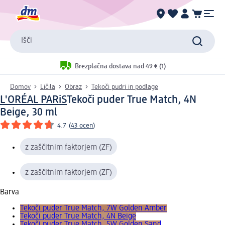
Išči
Brezplačna dostava nad 49 € (1)
Domov
Ličila
Obraz
Tekoči pudri in podlage
L'ORÉAL PARiS
Tekoči puder True Match, 4N
Beige, 30 ml
4.7
(
43 ocen
)
z zaščitnim faktorjem (ZF)
z zaščitnim faktorjem (ZF)
Barva
Tekoči puder True Match, 7W Golden Amber
Tekoči puder True Match, 4N Beige
Tekoči puder True Match, 5W Golden Sand