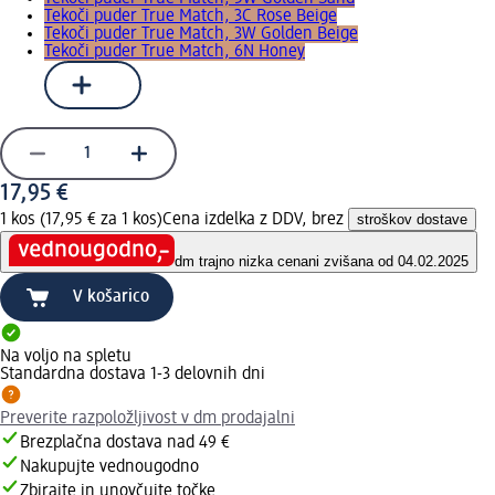
Tekoči puder True Match, 3C Rose Beige
Tekoči puder True Match, 3W Golden Beige
Tekoči puder True Match, 6N Honey
17,95 €
1 kos (17,95 € za 1 kos)
Cena izdelka z DDV, brez
stroškov dostave
dm trajno nizka cena
ni zvišana od 04.02.2025
V košarico
Na voljo na spletu
Standardna dostava 1-3 delovnih dni
Preverite razpoložljivost v dm prodajalni
Brezplačna dostava nad 49 €
Nakupujte vednougodno
Zbirajte in unovčujte točke