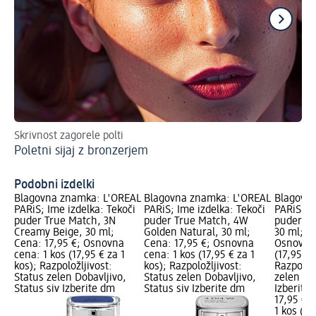
Skrivnost zagorele polti
Ta
Poletni sijaj z bronzerjem
La
Podobni izdelki
Blagovna znamka: L'ORÉAL
Blagovna znamka: L'ORÉAL
Blagovn
PARiS; Ime izdelka: Tekoči
PARiS; Ime izdelka: Tekoči
PARiS; I
puder True Match, 3N
puder True Match, 4W
puder Tr
Creamy Beige, 30 ml;
Golden Natural, 30 ml;
30 ml; C
Cena: 17,95 €; Osnovna
Cena: 17,95 €; Osnovna
Osnovna 
cena: 1 kos (17,95 € za 1
cena: 1 kos (17,95 € za 1
(17,95 € 
kos); Razpoložljivost:
kos); Razpoložljivost:
Razpoložl
Status zelen Dobavljivo,
Status zelen Dobavljivo,
zelen Dob
Status siv Izberite dm
Status siv Izberite dm
Izberite
17,95 €
1 kos (17