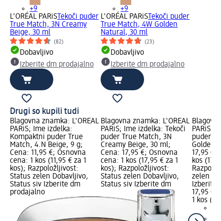
+9
+9
L'ORÉAL PARiS
Tekoči puder
L'ORÉAL PARiS
Tekoči puder
True Match, 3N Creamy
True Match, 4W Golden
Beige, 30 ml
Natural, 30 ml
(82)
(23)
Dobavljivo
Dobavljivo
Izberite dm prodajalno
Izberite dm prodajalno
Drugi so kupili tudi
Blagovna znamka: L'ORÉAL
Blagovna znamka: L'ORÉAL
Blagovn
PARiS; Ime izdelka:
PARiS; Ime izdelka: Tekoči
PARiS; I
Kompaktni puder True
puder True Match, 3N
puder Tr
Match, 4.N Beige, 9 g;
Creamy Beige, 30 ml;
Golden B
Cena: 11,95 €; Osnovna
Cena: 17,95 €; Osnovna
17,95 €;
cena: 1 kos (11,95 € za 1
cena: 1 kos (17,95 € za 1
kos (17,9
kos); Razpoložljivost:
kos); Razpoložljivost:
Razpoložl
Status zelen Dobavljivo,
Status zelen Dobavljivo,
zelen Dob
Status siv Izberite dm
Status siv Izberite dm
Izberite
prodajalno
17,95 €
1 kos (17