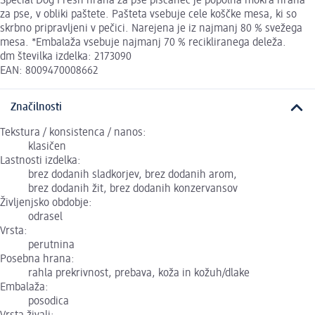
Special Dog Fresh hrana za pse piščanec je popolna mokra hrana
za pse, v obliki paštete. Pašteta vsebuje cele koščke mesa, ki so
skrbno pripravljeni v pečici. Narejena je iz najmanj 80 % svežega
mesa. *Embalaža vsebuje najmanj 70 % recikliranega deleža.
dm številka izdelka: 2173090
EAN: 8009470008662
Značilnosti
Tekstura / konsistenca / nanos:
klasičen
Lastnosti izdelka:
brez dodanih sladkorjev, brez dodanih arom,
brez dodanih žit, brez dodanih konzervansov
Življenjsko obdobje:
odrasel
Vrsta:
perutnina
Posebna hrana:
rahla prekrivnost, prebava, koža in kožuh/dlake
Embalaža:
posodica