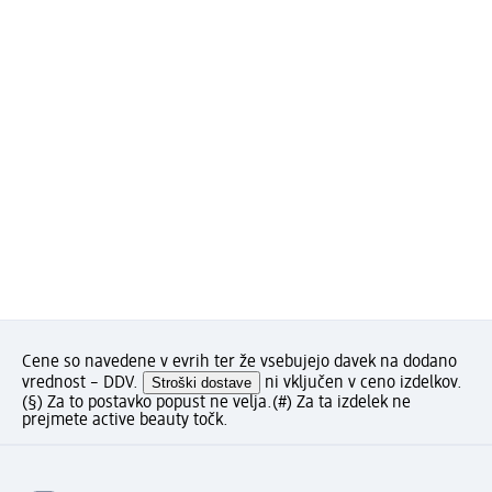
Cene so navedene v evrih ter že vsebujejo davek na dodano
vrednost – DDV.
Stroški dostave
ni vključen v ceno izdelkov.
(§) Za to postavko popust ne velja.
(#) Za ta izdelek ne
prejmete active beauty točk.