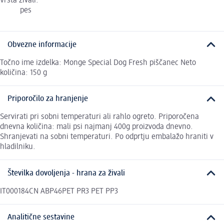
Vrsta živali:
pes
Obvezne informacije
Točno ime izdelka: Monge Special Dog Fresh piščanec Neto
količina: 150 g
Priporočilo za hranjenje
Servirati pri sobni temperaturi ali rahlo ogreto. Priporočena
dnevna količina: mali psi najmanj 400g proizvoda dnevno.
Shranjevati na sobni temperaturi. Po odprtju embalažo hraniti v
hladilniku.
Številka dovoljenja - hrana za živali
IT000184CN ABP46PET PR3 PET PP3
Analitične sestavine