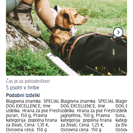
Čas je za pohodništvo!
Omo
S psom v hribe
Se
Podobni izdelki
Blagovna znamka: SPECIAL
Blagovna znamka: SPECIAL
Blagovn
DOG EXCELLENCE; Ime
DOG EXCELLENCE; Ime
DOG EXC
izdelka: Hrana za pse Fresh
izdelka: Hrana za pse Fresh
izdelka:
puran, 150 g; Pravna
jagnjetina, 150 g; Pravna
tuna, 15
kategorija: popolna hrana
kategorija: popolna hrana
kategori
za živali; Cena: 1,35 €;
za živali; Cena: 1,25 €;
za živali
Osnovna cena: 150 g
Osnovna cena: 150 g
Osnovna 