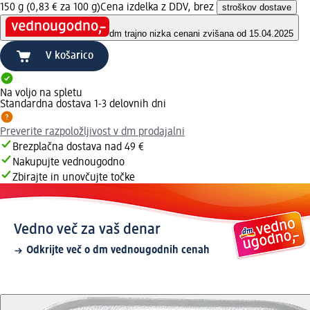
150 g (0,83 € za 100 g)
Cena izdelka z DDV, brez
stroškov dostave
dm trajno nizka cena
ni zvišana od 15.04.2025
V košarico
Na voljo na spletu
Standardna dostava 1-3 delovnih dni
Preverite razpoložljivost v dm prodajalni
Brezplačna dostava nad 49 €
Nakupujte vednougodno
Zbirajte in unovčujte točke
Vedno več za vaš denar
Odkrijte več o dm vednougodnih cenah