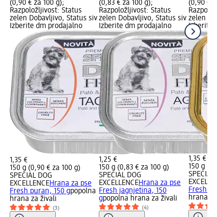
(0,90 € za 100 g);
(0,83 € za 100 g);
(0,90 € z
Razpoložljivost: Status
Razpoložljivost: Status
Razpoložl
zelen Dobavljivo, Status siv
zelen Dobavljivo, Status siv
zelen Dob
Izberite dm prodajalno
Izberite dm prodajalno
Izberite
1,35 €
1,25 €
1,35 €
150 g (0,
150 g (0,83 € za 100 g)
150 g (0,90 € za 100 g)
SPECIAL
SPECIAL DOG
SPECIAL DOG
EXCELLE
EXCELLENCE
Hrana za pse
EXCELLENCE
Hrana za pse
Fresh tu
Fresh jagnjetina, 150
Fresh puran, 150 g
popolna
hrana za 
g
popolna hrana za živali
hrana za živali
(4)
(3)