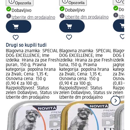
Opoz
Opozorila
Opozorila
Dobav
Dobavljivo
Dobavljivo
Izber
Izberite dm prodajalno
Izberite dm prodajalno
Drugi so kupili tudi
Blagovna znamka: SPECIAL
Blagovna znamka: SPECIAL
Blagovn
DOG EXCELLENCE; Ime
DOG EXCELLENCE; Ime
DOG EXC
izdelka: Hrana za pse Fresh
izdelka: Hrana za pse Fresh
izdelka:
puran, 150 g; Pravna
tuna, 150 g; Pravna
jagnjeti
kategorija: popolna hrana
kategorija: popolna hrana
kategori
za živali; Cena: 1,35 €;
za živali; Cena: 1,35 €;
za živali
Osnovna cena: 150 g
Osnovna cena: 150 g
Osnovna 
(0,90 € za 100 g);
(0,90 € za 100 g);
(0,83 € z
Razpoložljivost: Status
Razpoložljivost: Status
Razpoložl
zelen Dobavljivo, Status siv
zelen Dobavljivo, Status siv
zelen Dob
Izberite dm prodajalno
Izberite dm prodajalno
Izberite