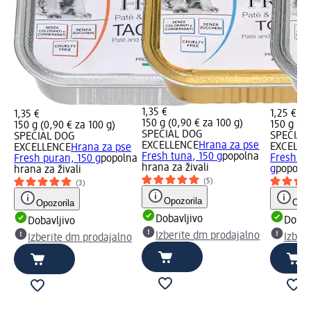
1,35 €
1,25 €
1,35 €
150 g (0,90 € za 100 g)
150 g (0,
150 g (0,90 € za 100 g)
SPECIAL DOG
SPECIAL
SPECIAL DOG
EXCELLENCE
Hrana za pse
EXCELLE
EXCELLENCE
Hrana za pse
Fresh tuna, 150 g
popolna
Fresh ja
Fresh puran, 150 g
popolna
hrana za živali
g
popolna
hrana za živali
(5)
(3)
Opozorila
Opoz
Opozorila
Dobavljivo
Dobav
Dobavljivo
Izberite dm prodajalno
Izber
Izberite dm prodajalno