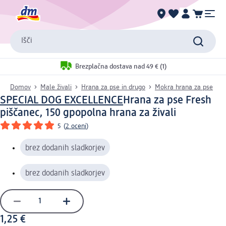
Išči
Brezplačna dostava nad 49 € (1)
Domov
Male živali
Hrana za pse in drugo
Mokra hrana za pse
SPECIAL DOG EXCELLENCE
Hrana za pse Fresh
piščanec, 150 g
popolna hrana za živali
5
(
2 oceni
)
brez dodanih sladkorjev
brez dodanih sladkorjev
1,25 €