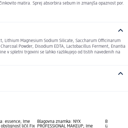
t učinkovito matira. Sprej absorbira sebum in zmanjša opaznost por.
act, Lithium Magnesium Sodium Silicate, Saccharum Officinarum
, Charcoal Powder, Disodium EDTA, Lactobacillus Ferment, Enantia
e v spletni trgovini se lahko razlikujejo od tistih navedenih na
a: essence; Ime
Blagovna znamka: NYX
Blagovna zn
 obstojnost ličil Fix
PROFESSIONAL MAKEUP; Ime
izdelka: Spre