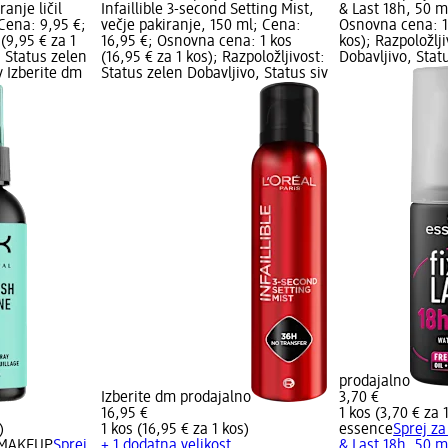
ranje ličil
Infaillible 3-second Setting Mist,
& Last 18h, 50 m
Cena: 9,95 €;
večje pakiranje, 150 ml; Cena:
Osnovna cena: 1 
(9,95 € za 1
16,95 €; Osnovna cena: 1 kos
kos); Razpoložlj
: Status zelen
(16,95 € za 1 kos); Razpoložljivost:
Dobavljivo, Stat
v Izberite dm
Status zelen Dobavljivo, Status siv
prodajalno
Izberite dm prodajalno
3,70 €
16,95 €
1 kos (3,70 € za 
)
1 kos (16,95 € za 1 kos)
essence
Sprej za 
 MAKEUP
Sprej
+ 1 dodatna velikost
& Last 18h, 50 m