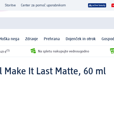
Storitve
Center za pomoč uporabnikom
Moška nega
Zdravje
Prehrana
Dojenček in otrok
Gospod
(1)
Na spletu nakupujte vednougodno
 49 €
čil Make It Last Matte, 60 ml