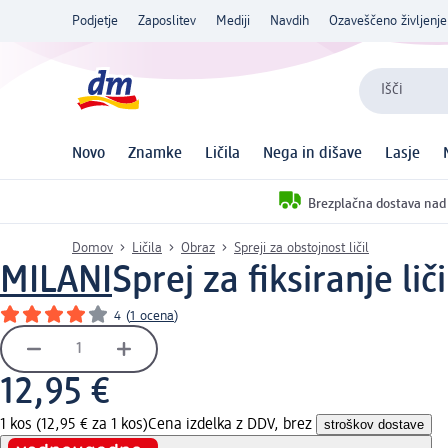
Podjetje
Zaposlitev
Mediji
Navdih
Ozaveščeno življenje
Išči
Novo
Znamke
Ličila
Nega in dišave
Lasje
Brezplačna dostava nad
Domov
Ličila
Obraz
Spreji za obstojnost ličil
MILANI
Sprej za fiksiranje li
4
(
1 ocena
)
12,95 €
1 kos (12,95 € za 1 kos)
Cena izdelka z DDV, brez
stroškov dostave