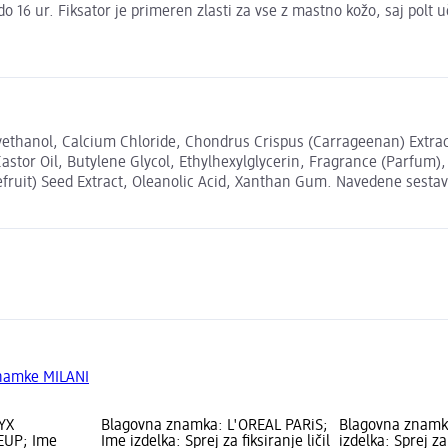
 do 16 ur. Fiksator je primeren zlasti za vse z mastno kožo, saj pol
xyethanol, Calcium Chloride, Chondrus Crispus (Carrageenan) Extr
stor Oil, Butylene Glycol, Ethylhexylglycerin, Fragrance (Parfum)
fruit) Seed Extract, Oleanolic Acid, Xanthan Gum. Navedene sestavin
znamke MILANI
YX
Blagovna znamka: L'ORÉAL PARiS;
Blagovna znamk
EUP; Ime
Ime izdelka: Sprej za fiksiranje ličil
izdelka: Sprej za