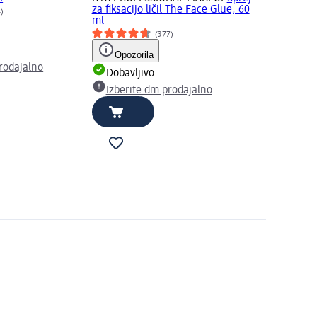
za fiksacijo ličil The Face Glue, 60
4)
ml
(377)
Opozorila
rodajalno
Dobavljivo
Izberite dm prodajalno