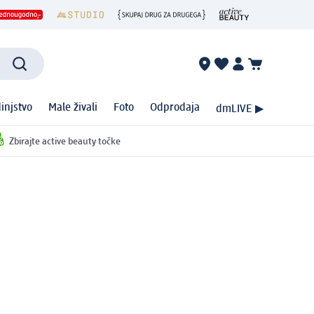
injstvo
Male živali
Foto
Odprodaja
dmLIVE ▶
Zbirajte active beauty točke