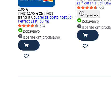
za fiksiranje ličil De
(75)
2,95 €
1 kos (2,95 € za 1 kos)
Opozorila
trend !t up
Sprej za obstojnost ličil
Perfect Last, 60 ml
Dobavljivo
(56)
Izberite dm proda
Dobavljivo
Izberite dm prodajalno