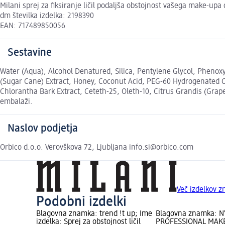
Milani sprej za fiksiranje ličil podaljša obstojnost vašega make-upa
dm številka izdelka: 2198390
EAN: 717489850056
Sestavine
Water (Aqua), Alcohol Denatured, Silica, Pentylene Glycol, Pheno
(Sugar Cane) Extract, Honey, Coconut Acid, PEG-60 Hydrogenated Ca
Chlorantha Bark Extract, Ceteth-25, Oleth-10, Citrus Grandis (Grape
embalaži.
Naslov podjetja
Orbico d.o.o. Verovškova 72, Ljubljana info.si@orbico.com
Več izdelkov 
Podobni izdelki
Blagovna znamka: trend !t up; Ime
Blagovna znamka: N
izdelka: Sprej za obstojnost ličil
PROFESSIONAL MAK