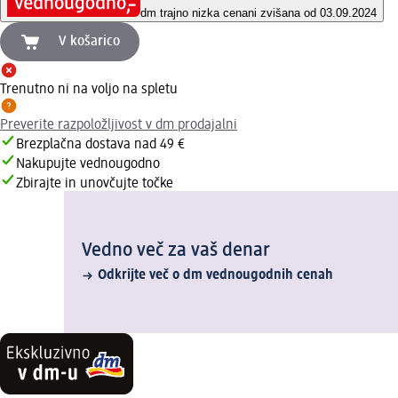
dm trajno nizka cena
ni zvišana od 03.09.2024
V košarico
Trenutno ni na voljo na spletu
Preverite razpoložljivost v dm prodajalni
Brezplačna dostava nad 49 €
Nakupujte vednougodno
Zbirajte in unovčujte točke
Vedno več za vaš denar
Odkrijte več o dm vednougodnih cenah