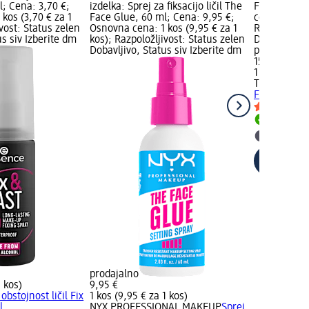
l; Cena: 3,70 €;
izdelka: Sprej za fiksacijo ličil The
Fit, 80 ml;
kos (3,70 € za 1
Face Glue, 60 ml; Cena: 9,95 €;
cena: 1 kos 
ivost: Status zelen
Osnovna cena: 1 kos (9,95 € za 1
Razpoložljiv
us siv Izberite dm
kos); Razpoložljivost: Status zelen
Dobavljivo, 
Dobavljivo, Status siv Izberite dm
prodajalno
15,60 €
1 kos (15,60
TIRTIR
Sprej 
Fit, 80 ml
Dobavlji
Izberite
prodajalno
1 kos)
9,95 €
obstojnost ličil Fix
1 kos (9,95 € za 1 kos)
l
NYX PROFESSIONAL MAKEUP
Sprej