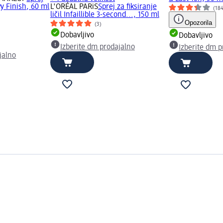
wy Finish, 60 ml
L'ORÉAL PARiS
Sprej za fiksiranje
(18
ličil Infaillible 3-second..., 150 ml
Opozorila
(3)
Dobavljivo
Dobavljivo
Izberite dm prodajalno
Izberite dm p
jalno