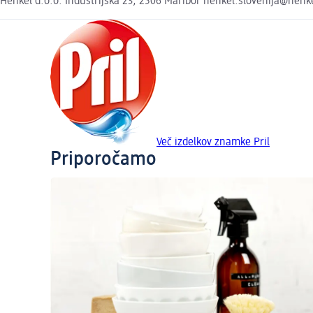
Henkel d.o.o. Industrijska 23, 2506 Maribor henkel.slovenija@hen
Več izdelkov znamke Pril
Priporočamo