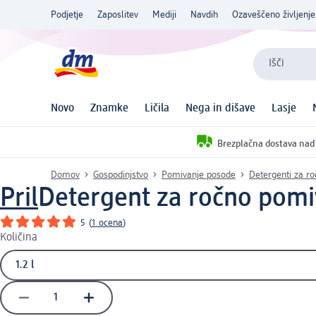
Podjetje
Zaposlitev
Mediji
Navdih
Ozaveščeno življenje
Išči
Novo
Znamke
Ličila
Nega in dišave
Lasje
Brezplačna dostava nad
Domov
Gospodinjstvo
Pomivanje posode
Detergenti za r
Pril
Detergent za ročno pomi
5
(
1 ocena
)
Količina