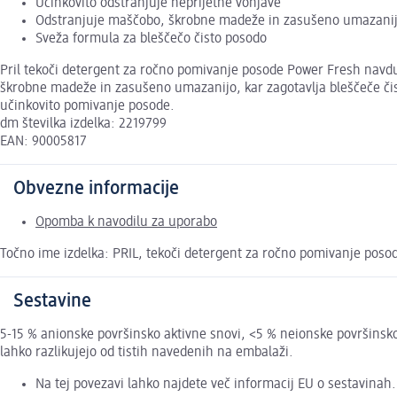
Učinkovito odstranjuje neprijetne vonjave
Odstranjuje maščobo, škrobne madeže in zasušeno umazani
Sveža formula za bleščečo čisto posodo
Pril tekoči detergent za ročno pomivanje posode Power Fresh navd
škrobne madeže in zasušeno umazanijo, kar zagotavlja bleščeče čisto
učinkovito pomivanje posode.
dm številka izdelka: 2219799
EAN: 90005817
Obvezne informacije
Opomba k navodilu za uporabo
Točno ime izdelka: PRIL, tekoči detergent za ročno pomivanje poso
Sestavine
5-15 % anionske površinsko aktivne snovi, <5 % neionske površinsko
lahko razlikujejo od tistih navedenih na embalaži.
Na tej povezavi lahko najdete več informacij EU o sestavinah