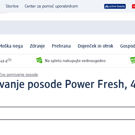
Storitve
Center za pomoč uporabnikom
Moška nega
Zdravje
Prehrana
Dojenček in otrok
Gospod
(1)
Na spletu nakupujte vednougodno
 49 €
očno pomivanje posode
vanje posode Power Fresh, 