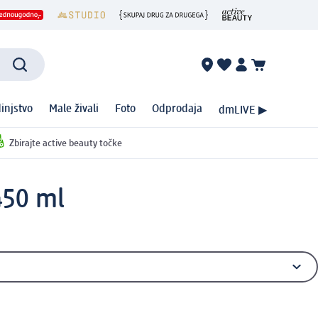
injstvo
Male živali
Foto
Odprodaja
dmLIVE ▶
Zbirajte active beauty točke
450 ml