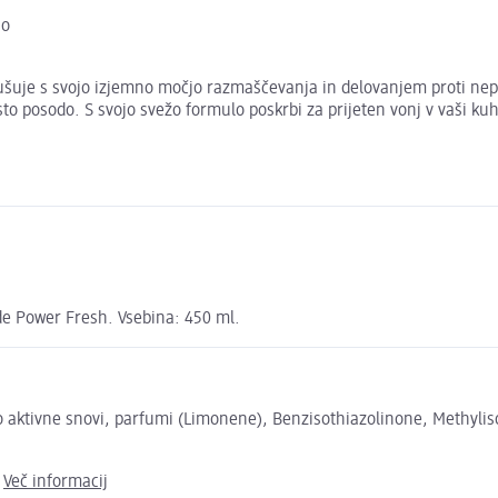
jo
ušuje s svojo izjemno močjo razmaščevanja in delovanjem proti nep
 posodo. S svojo svežo formulo poskrbi za prijeten vonj v vaši kuhi
de Power Fresh. Vsebina: 450 ml.
 aktivne snovi, parfumi (Limonene), Benzisothiazolinone, Methyliso
.
Več informacij