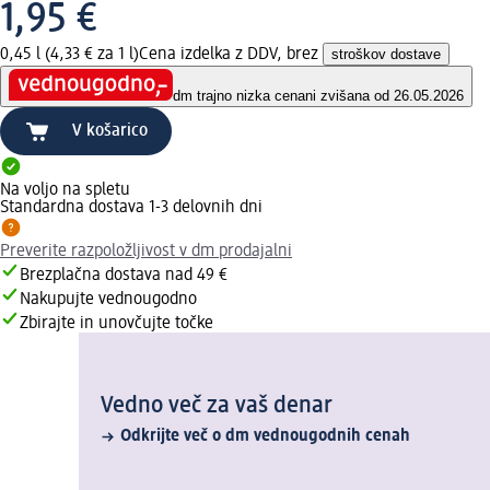
1,95 €
0,45 l (4,33 € za 1 l)
Cena izdelka z DDV, brez
stroškov dostave
dm trajno nizka cena
ni zvišana od 26.05.2026
V košarico
Na voljo na spletu
Standardna dostava 1-3 delovnih dni
Preverite razpoložljivost v dm prodajalni
Brezplačna dostava nad 49 €
Nakupujte vednougodno
Zbirajte in unovčujte točke
Vedno več za vaš denar
Odkrijte več o dm vednougodnih cenah