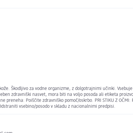
ože. Škodljivo za vodne organizme, z dolgotrajnimi učinki. Vsebuje 
treben zdravniški nasvet, mora biti na voljo posoda ali etiketa proiz
i ne preneha: Poiščite zdravniško pomoč/oskrbo. PRI STIKU Z OČMI: P
 Odstraniti vsebino/posodo v skladu z nacionalnimi predpisi.