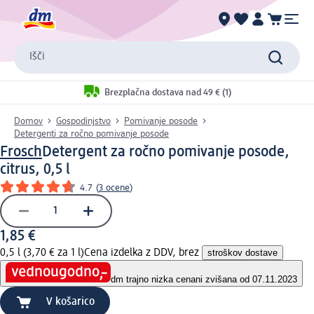
Išči
Brezplačna dostava nad 49 € (1)
Domov
Gospodinjstvo
Pomivanje posode
Detergenti za ročno pomivanje posode
Frosch
Detergent za ročno pomivanje posode,
citrus, 0,5 l
4.7
(
3 ocene
)
1,85 €
0,5 l (3,70 € za 1 l)
Cena izdelka z DDV, brez
stroškov dostave
dm trajno nizka cena
ni zvišana od 07.11.2023
V košarico