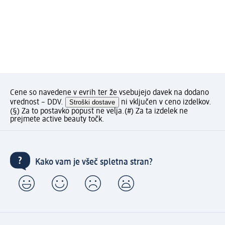
Cene so navedene v evrih ter že vsebujejo davek na dodano
vrednost – DDV.
Stroški dostave
ni vključen v ceno izdelkov.
(§) Za to postavko popust ne velja.
(#) Za ta izdelek ne
prejmete active beauty točk.
Kako vam je všeč spletna stran?