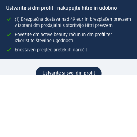
Ustvarite si dm profil - nakupujte hitro in udobno
(1) Brezplačna dostava nad 49 eur in brezplačen prevzem
v izbrani dm prodajalni s storitvijo Hitri prevzem
Povežite dm active beauty račun in dm profil ter
izkoristite številne ugodnosti
Enostaven pregled preteklih naročil
Ustvarite si svoj dm profil
Pomoč
Ugodnosti in storitve
Center za pomoč uporabnikom
Dostava
Vračila in menjave
Podjetje