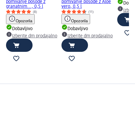
pomivanje posode z
pomivanje posode z Aloe
Dobav
granatnim..., 0,5 l
vero, 0,5 l
Izber
(8)
(11)
Opozorila
Opozorila
Dobavljivo
Dobavljivo
Izberite dm prodajalno
Izberite dm prodajalno