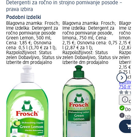
Detergenti za ročno in strojno pomivanje posode –
Či
prava izbira
Podobni izdelki
Blagovna znamka: Frosch;
Blagovna znamka: Frosch;
Blagovna
Ime izdelka: Detergent za
Ime izdelka: Detergent za
Ime izde
ročno pomivanje posode
ročno pomivanje posode,
ročno po
Green Lemon, 500 ml;
limona, 750 ml; Cena:
limona, 
Cena: 1,85 €; Osnovna
2,15 €; Osnovna cena: 0,75
2,15 €; 
cena: 0,5 l (3,70 € za 1 l);
l (2,87 € za 1 l);
l (2,87 € 
Razpoložljivost: Status
Razpoložljivost: Status
Razpoložl
zelen Dobavljivo, Status siv
zelen Dobavljivo, Status siv
zelen Dob
Izberite dm prodajalno
Izberite dm prodajalno
Izberite
2,15 €
0,75 l (2,
Frosch
De
pomivanj
750 ml
Opoz
Dobav
Izber