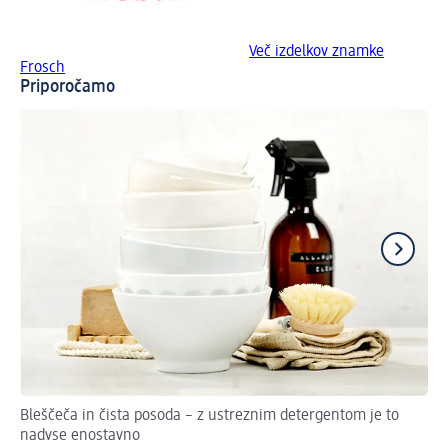
Več izdelkov znamke
Frosch
Priporočamo
Bleščeča in čista posoda – z ustreznim detergentom je to
Kak
nadvse enostavno
pr