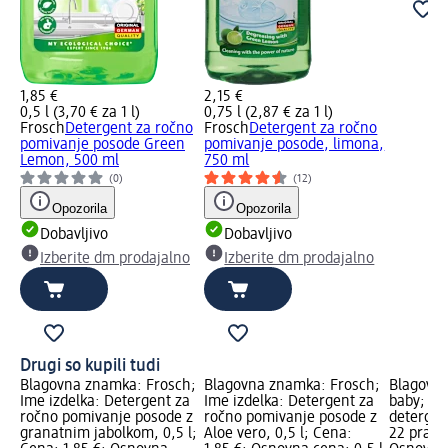
1,85 €
2,15 €
0,5 l (3,70 € za 1 l)
0,75 l (2,87 € za 1 l)
Frosch
Detergent za ročno
Frosch
Detergent za ročno
pomivanje posode Green
pomivanje posode, limona,
Lemon, 500 ml
750 ml
(0)
(12)
Opozorila
Opozorila
Dobavljivo
Dobavljivo
Izberite dm prodajalno
Izberite dm prodajalno
Drugi so kupili tudi
Blagovna znamka: Frosch;
Blagovna znamka: Frosch;
Blagovn
Ime izdelka: Detergent za
Ime izdelka: Detergent za
baby; Im
ročno pomivanje posode z
ročno pomivanje posode z
detergen
granatnim jabolkom, 0,5 l;
Aloe vero, 0,5 l; Cena:
22 pranj