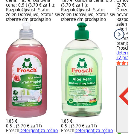
Cena: 1,85 €; Osnovna
1,85 €; Osnovna cena: 0,5 l
Osnovna 
cena: 0,5 l (3,70 € za 1 l);
(3,70 € za 1 l);
(2,70 € z
Razpoložljivost: Status
Razpoložljivost: Status
Opozoril
zelen Dobavljivo, Status siv
zelen Dobavljivo, Status siv
nevarno 
Izberite dm prodajalno
Izberite dm prodajalno
Razpoložl
zelen Dob
Izberite
5,95 €
22 pranj 
pranj)
Frosch b
detergen
22 pranj
1,85 €
1,85 €
0,5 l (3,70 € za 1 l)
0,5 l (3,70 € za 1 l)
Frosch
Detergent za ročno
Frosch
Detergent za ročno