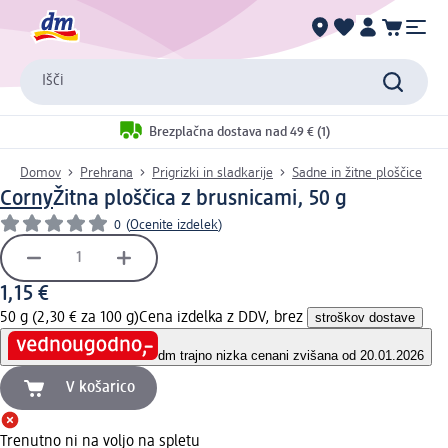
Išči
Brezplačna dostava nad 49 € (1)
Domov
Prehrana
Prigrizki in sladkarije
Sadne in žitne ploščice
Corny
Žitna ploščica z brusnicami, 50 g
0
(
Ocenite izdelek
)
1,15 €
50 g (2,30 € za 100 g)
Cena izdelka z DDV, brez
stroškov dostave
dm trajno nizka cena
ni zvišana od 20.01.2026
V košarico
Trenutno ni na voljo na spletu