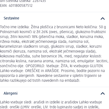
dm številka izdelka: 2267435
EAN: 4011800587512
Sestavine
Točno ime izdelka: Žitna ploščica z brusnicami Neto količina: 50 g
Polnozrnati kosmiči iz žit 26% (oves, pšenica), glukozno-fruktozni
sirup, žitni kosmiči 18% (pšenična moka, sladkor, koruzna moka,
riževa moka, ekstrakt ječmenovega slada, namizna sol,
karameliziran sladkorni sirup), glukozni sirup, sladkor, koruzni
kosmiči (koruza, namizna sol, ekstrakt ječmenovega slada),
kokosova maščoba, suhe borovnice 3%, med, regulator kislosti:
citronska kislina, naravna aroma, namizna sol, emulgator: lecitini,
sončnično olje. OPOZORILO: Vsebuje: ŽITA, ki vsebujejo GLUTEN.
Lahko vsebuje: OREŠČKE in ARAŠIDE. Prosimo, bodite pozorni na
opozorila o alergenih. Navedene sestavine v spletni trgovini se
lahko razlikujejo od tistih navedenih na embalaži.
Alergeni
Lahko vsebuje sledi: arašidi in izdelki iz arašidov Lahko vsebuje
sledi: oreški (LMIV: oreški; LIV: trdo lupinasto sadje) in izdelki,