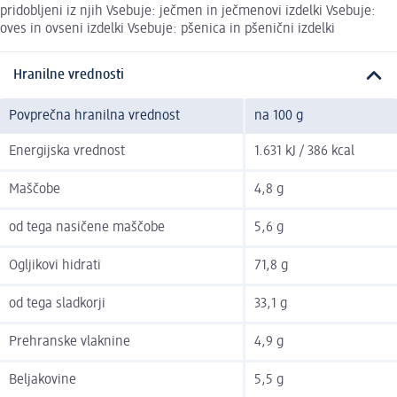
pridobljeni iz njih Vsebuje: ječmen in ječmenovi izdelki Vsebuje:
oves in ovseni izdelki Vsebuje: pšenica in pšenični izdelki
Hranilne vrednosti
Povprečna hranilna vrednost
na 100 g
Energijska vrednost
1.631 kJ / 386 kcal
Maščobe
4,8 g
od tega nasičene maščobe
5,6 g
Ogljikovi hidrati
71,8 g
od tega sladkorji
33,1 g
Prehranske vlaknine
4,9 g
Beljakovine
5,5 g