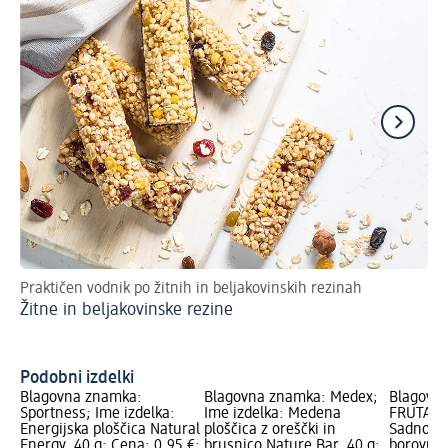
Praktičen vodnik po žitnih in beljakovinskih rezinah
Re
Žitne in beljakovinske rezine
Pi
Podobni izdelki
Blagovna znamka:
Blagovna znamka: Medex;
Blagovn
Sportness; Ime izdelka:
Ime izdelka: Medena
FRUTABEL
Energijska ploščica Natural
ploščica z oreščki in
Sadno ži
Energy, 40 g; Cena: 0,95 €;
brusnico Nature Bar, 40 g;
borovnic