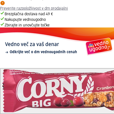
Preverite razpoložljivost v dm prodajalni
Brezplačna dostava nad 49 €
Nakupujte vednougodno
Zbirajte in unovčujte točke
Vedno več za vaš denar
Odkrijte več o dm vednougodnih cenah