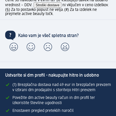
Cene so navedene v evrih ter že vsebujejo davek na dodano
vrednost – DDV.
Stroški dostave
ni vključen v ceno izdelkov.
(§) Za to postavko popust ne velja.
(#) Za ta izdelek ne
prejmete active beauty točk.
Kako vam je všeč spletna stran?
Ustvarite si dm profil - nakupujte hitro in udobno
(1) Brezplačna dostava nad 49 eur in brezplačen prevzem
v izbrani dm prodajalni s storitvijo Hitri prevzem
Povežite dm active beauty račun in dm profil ter
izkoristite številne ugodnosti
Enostaven pregled preteklih naročil