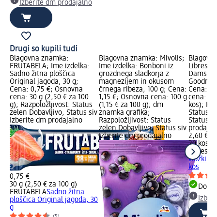
Izberite dm prodajalno
Drugi so kupili tudi
Blagovna znamka:
Blagovna znamka: Mivolis;
Blagovn
FRUTABELA; Ime izdelka:
Ime izdelka: Bonboni iz
Libresse;
Sadno žitna ploščica
grozdnega sladkorja z
Damski n
Original jagoda, 30 g;
magnezijem in okusom
Goodnigh
Cena: 0,75 €; Osnovna
črnega ribeza, 100 g; Cena:
Cena: 2,
cena: 30 g (2,50 € za 100
1,15 €; Osnovna cena: 100 g
cena: 20 
g); Razpoložljivost: Status
(1,15 € za 100 g); dm
kos); Raz
zelen Dobavljivo, Status siv
znamka grafika;
Status z
Izberite dm prodajalno
Razpoložljivost: Status
Status si
zelen Dobavljivo, Status siv
prodajal
Izberite dm prodajalno
2,60 €
20 kos (1
Libresse
vložki G
kos
0,75 €
30 g (2,50 € za 100 g)
Dobav
FRUTABELA
Sadno žitna
Izber
ploščica Original jagoda, 30
g
(5)