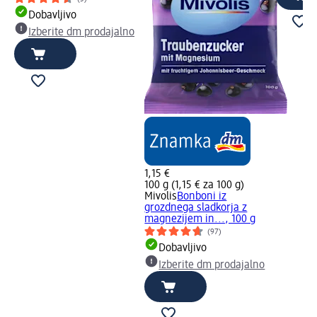
Dobavljivo
Izberite dm prodajalno
1,15 €
100 g (1,15 € za 100 g)
Mivolis
Bonboni iz
grozdnega sladkorja z
magnezijem in..., 100 g
(97)
Dobavljivo
Izberite dm prodajalno