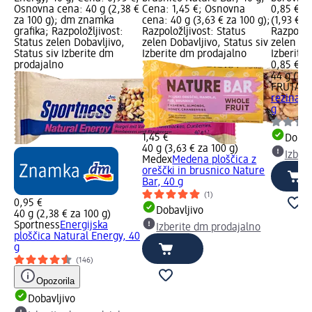
Osnovna cena: 40 g (2,38 €
Cena: 1,45 €; Osnovna
0,85 €; 
za 100 g); dm znamka
cena: 40 g (3,63 € za 100 g);
(1,93 € z
grafika; Razpoložljivost:
Razpoložljivost: Status
Razpoložl
Status zelen Dobavljivo,
zelen Dobavljivo, Status siv
zelen Dob
Status siv Izberite dm
Izberite dm prodajalno
Izberite
prodajalno
0,85 €
44 g (1,9
FRUTABE
rezina S
g
1,45 €
Dobav
40 g (3,63 € za 100 g)
Izber
Medex
Medena ploščica z
oreščki in brusnico Nature
Bar, 40 g
(1)
0,95 €
Dobavljivo
40 g (2,38 € za 100 g)
Sportness
Energijska
Izberite dm prodajalno
ploščica Natural Energy, 40
g
(146)
Opozorila
Dobavljivo