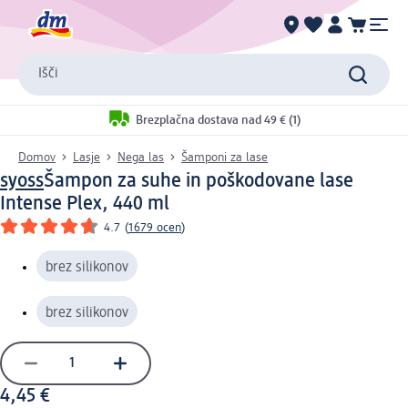
Išči
Brezplačna dostava nad 49 € (1)
Domov
Lasje
Nega las
Šamponi za lase
syoss
Šampon za suhe in poškodovane lase
Intense Plex, 440 ml
4.7
(
1679 ocen
)
brez silikonov
brez silikonov
4,45 €