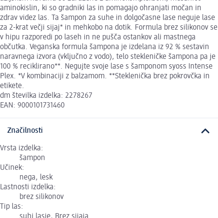
aminokislin, ki so gradniki las in pomagajo ohranjati močan in
zdrav videz las. Ta šampon za suhe in dolgočasne lase neguje lase
za 2-krat večji sijaj* in mehkobo na dotik. Formula brez silikonov se
v hipu razporedi po laseh in ne pušča ostankov ali mastnega
občutka. Veganska formula šampona je izdelana iz 92 % sestavin
naravnega izvora (vključno z vodo), telo stekleničke šampona pa je
100 % reciklirano**. Negujte svoje lase s šamponom syoss Intense
Plex. *V kombinaciji z balzamom. **Steklenička brez pokrovčka in
etikete.
dm številka izdelka: 2278267
EAN: 9000101731460
Značilnosti
Vrsta izdelka:
šampon
Učinek:
nega, lesk
Lastnosti izdelka:
brez silikonov
Tip las:
suhi lasje, Brez sijaja