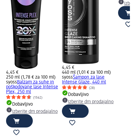
Izber
4,45 €
4,45 €
440 ml (1,01 € za 100 ml)
250 ml (1,78 € za 100 ml)
syoss
Šampon za lase
syoss
Balzam za suhe in
Intense Glaze, 440 ml
poškodovane lase Intense
(28)
Plex, 250 ml
Dobavljivo
(1562)
Izberite dm prodajalno
Dobavljivo
Izberite dm prodajalno