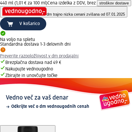
440 ml (1,01 € za 100 ml)
Cena izdelka z DDV, brez
stroškov dostave
dm trajno nizka cena
ni zvišana od 07.01.2025
V košarico
Na voljo na spletu
Standardna dostava 1-3 delovnih dni
Preverite razpoložljivost v dm prodajalni
Brezplačna dostava nad 49 €
Nakupujte vednougodno
Zbirajte in unovčujte točke
Vedno več za vaš denar
Odkrijte več o dm vednougodnih cenah