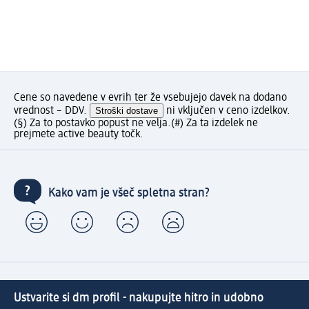
Cene so navedene v evrih ter že vsebujejo davek na dodano
vrednost – DDV.
Stroški dostave
ni vključen v ceno izdelkov.
(§) Za to postavko popust ne velja.
(#) Za ta izdelek ne
prejmete active beauty točk.
Kako vam je všeč spletna stran?
Ustvarite si dm profil - nakupujte hitro in udobno