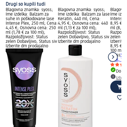
Drugi so kupili tudi
Blagovna znamka: syoss;
Blagovna znamka: syoss;
Blagovna
Ime izdelka: Balzam za
Ime izdelka: Balzam za lase
Ime izde
suhe in poškodovane lase
Keratin, 440 ml; Cena:
Intense 
Intense Plex, 250 ml; Cena:
4,95 €; Osnovna cena: 440
8,95 €; 
4,45 €; Osnovna cena: 250
ml (1,13 € za 100 ml);
ml (8,95 
ml (1,78 € za 100 ml);
Razpoložljivost: Status
Razpoložl
Razpoložljivost: Status
zelen Dobavljivo, Status siv
zelen Dob
zelen Dobavljivo, Status siv
Izberite dm prodajalno
Izberite
Izberite dm prodajalno
8,95 €
100 ml (8
syoss
Ser
Plex, 10
Dobav
Izber