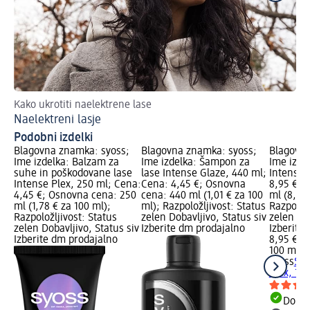
Kako ukrotiti naelektrene lase
Naj
Naelektreni lasje
Im
Podobni izdelki
Blagovna znamka: syoss;
Blagovna znamka: syoss;
Blagovna
Ime izdelka: Balzam za
Ime izdelka: Šampon za
Ime izde
suhe in poškodovane lase
lase Intense Glaze, 440 ml;
Intense 
Intense Plex, 250 ml; Cena:
Cena: 4,45 €; Osnovna
8,95 €; 
4,45 €; Osnovna cena: 250
cena: 440 ml (1,01 € za 100
ml (8,95 
ml (1,78 € za 100 ml);
ml); Razpoložljivost: Status
Razpoložl
Razpoložljivost: Status
zelen Dobavljivo, Status siv
zelen Dob
zelen Dobavljivo, Status siv
Izberite dm prodajalno
Izberite
Izberite dm prodajalno
8,95 €
100 ml (8
syoss
Ser
Plex, 10
Dobav