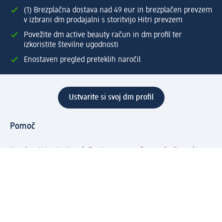
(1) Brezplačna dostava nad 49 eur in brezplačen prevzem
v izbrani dm prodajalni s storitvijo Hitri prevzem
Povežite dm active beauty račun in dm profil ter
izkoristite številne ugodnosti
Enostaven pregled preteklih naročil
Ustvarite si svoj dm profil
Pomoč
Ugodnosti in storitve
Center za pomoč uporabnikom
Dostava
Vračila in menjave
Podjetje
O nas
Družbena odgovornost
Zaposlitev
Mediji