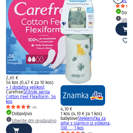
sadeži, 3
Dobav
Izber
2,65 €
56 kos (0,47 € za 10 kos)
+ 1 dodatna velikost
Carefree
Ščitniki perila
Cotton Feel Flexiform, 56
kos
(4)
4,10 €
Dobavljivo
1 kos (4,10 € za 1 kos)
babylove
Steklenička za
Izberite dm prodajalno
pitje s slamico iz silikona,
330..., 1 kos