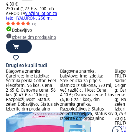
4,30 €
250 ml (1,72 € za 100 ml)
AFRODITA
Vlažilni lotion za
telo HYALURON, 250 ml
(3)
Dobavljivo
Izberite dm prodajalno
Drugi so kupili tudi
Blagovna znamka:
Blagovna znamka:
Blagovn
Carefree; Ime izdelka:
babylove; Ime izdelka:
FRUTABEL
Ščitniki perila Cotton Feel
Steklenička za pitje s
Sadno ži
Flexiform, 56 kos; Cena:
slamico iz silikona, 330 ml,
Original 
2,65 €; Osnovna cena: 56
več različic, 1 kos; Cena:
g; Cena:
kos (0,47 € za 10 kos);
4,10 €; Osnovna cena: 1 kos
cena: 30 
Razpoložljivost: Status
(4,10 € za 1 kos); dm
g); Razpo
zelen Dobavljivo, Status siv
znamka grafika;
zelen Dob
Izberite dm prodajalno
Razpoložljivost: Status
Izberite
zelen Dobavljivo, Status siv
0,75 €
Izberite dm prodajalno
30 g (2,5
FRUTABE
ploščica 