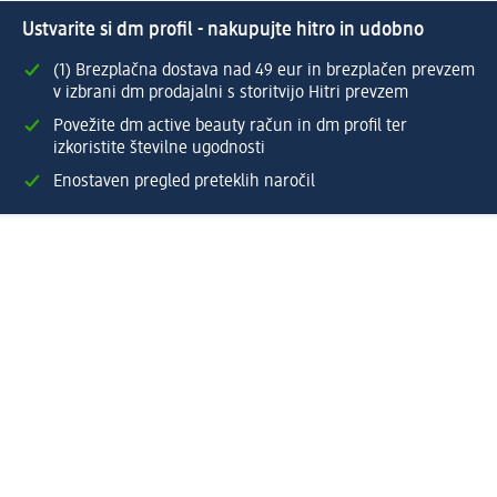
Ustvarite si dm profil - nakupujte hitro in udobno
(1) Brezplačna dostava nad 49 eur in brezplačen prevzem
v izbrani dm prodajalni s storitvijo Hitri prevzem
Povežite dm active beauty račun in dm profil ter
izkoristite številne ugodnosti
Enostaven pregled preteklih naročil
Ustvarite si svoj dm profil
Pomoč
Ugodnosti in storitve
Center za pomoč uporabnikom
Dostava
Vračila in menjave
Podjetje