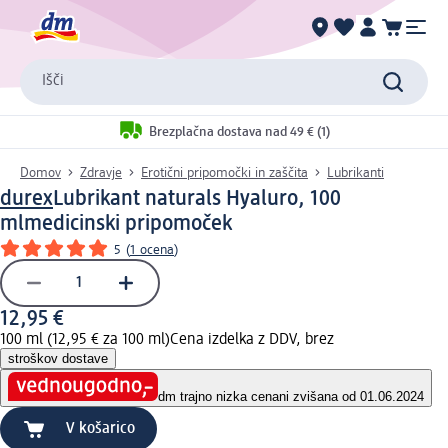
Išči
Brezplačna dostava nad 49 € (1)
Domov
Zdravje
Erotični pripomočki in zaščita
Lubrikanti
durex
Lubrikant naturals Hyaluro, 100
ml
medicinski pripomoček
5
(
1 ocena
)
12,95 €
100 ml (12,95 € za 100 ml)
Cena izdelka z DDV, brez
stroškov dostave
dm trajno nizka cena
ni zvišana od 01.06.2024
V košarico