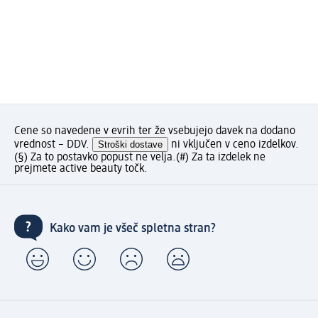
Cene so navedene v evrih ter že vsebujejo davek na dodano
vrednost – DDV.
Stroški dostave
ni vključen v ceno izdelkov.
(§) Za to postavko popust ne velja.
(#) Za ta izdelek ne
prejmete active beauty točk.
Kako vam je všeč spletna stran?