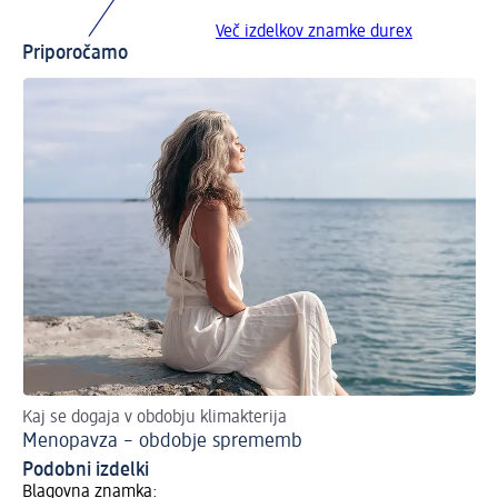
Več izdelkov znamke durex
Priporočamo
Kaj se dogaja v obdobju klimakterija
Menopavza – obdobje sprememb
Podobni izdelki
Blagovna znamka: