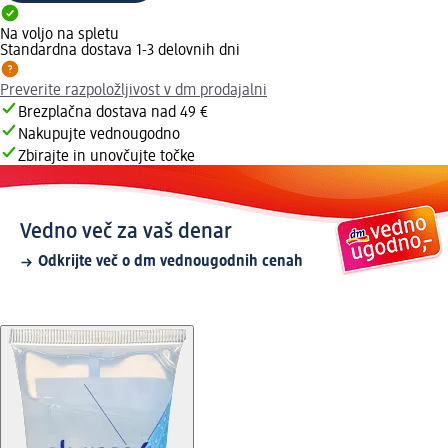
Na voljo na spletu
Standardna dostava 1-3 delovnih dni
Preverite razpoložljivost v dm prodajalni
Brezplačna dostava nad 49 €
Nakupujte vednougodno
Zbirajte in unovčujte točke
Vedno več za vaš denar
Odkrijte več o dm vednougodnih cenah