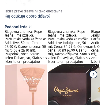
Izbira prave dišave ni tako enostavna
Ka
Kaj odlikuje dobro dišavo?
Mi
Podobni izdelki
Blagovna znamka: Pepe
Blagovna znamka: Pepe
Blagovn
Jeans; Ime izdelka:
Jeans; Ime izdelka:
Jeans; I
Parfumska voda za ženske
Parfumska voda za moške
Parfumsk
Addictive, 50 ml; Cena:
Addictive Indulgence, 50
Addictiv
27,90 €; Osnovna cena: 50
ml; Cena: 34,95 €; Osnovna
ml; Cena
ml (5,58 € za 10 ml);
cena: 50 ml (6,99 € za 10
cena: 50
Razpoložljivost: Status
ml); Razpoložljivost: Status
ml); Razp
zelen Dobavljivo, Status siv
zelen Dobavljivo, Status siv
zelen Dob
Izberite dm prodajalno
Izberite dm prodajalno
Izberite