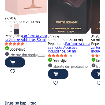
27,90 €
50 ml (5,58 € za 10 ml)
Pepe Jeans
Parfumska voda
34,95 €
34,95 €
za ženske Addictive, 50 ml
50 ml (6,99 € za 10 ml)
50 ml (6,
Pepe Jeans
Parfumska voda
Pepe Jea
(1)
za moške Addictive
za žensk
Dobavljivo
Indulgence, 50 ml
Indulgen
Izberite dm prodajalno
(3)
Dobavljivo
Dobav
Izberite dm prodajalno
Izber
Drugi so kupili tudi