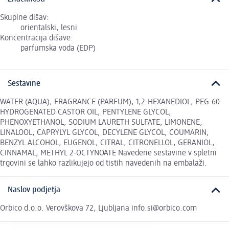
Skupine dišav:
orientalski, lesni
Koncentracija dišave:
parfumska voda (EDP)
Sestavine
WATER (AQUA), FRAGRANCE (PARFUM), 1,2-HEXANEDIOL, PEG-60
HYDROGENATED CASTOR OIL, PENTYLENE GLYCOL,
PHENOXYETHANOL, SODIUM LAURETH SULFATE, LIMONENE,
LINALOOL, CAPRYLYL GLYCOL, DECYLENE GLYCOL, COUMARIN,
BENZYL ALCOHOL, EUGENOL, CITRAL, CITRONELLOL, GERANIOL,
CINNAMAL, METHYL 2-OCTYNOATE Navedene sestavine v spletni
trgovini se lahko razlikujejo od tistih navedenih na embalaži.
Naslov podjetja
Orbico d.o.o. Verovškova 72, Ljubljana info.si@orbico.com