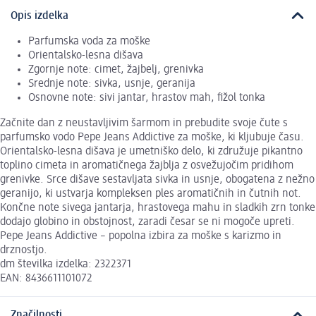
Opis izdelka
Parfumska voda za moške
Orientalsko-lesna dišava
Zgornje note: cimet, žajbelj, grenivka
Srednje note: sivka, usnje, geranija
Osnovne note: sivi jantar, hrastov mah, fižol tonka
Začnite dan z neustavljivim šarmom in prebudite svoje čute s
parfumsko vodo Pepe Jeans Addictive za moške, ki kljubuje času.
Orientalsko-lesna dišava je umetniško delo, ki združuje pikantno
toplino cimeta in aromatičnega žajblja z osvežujočim pridihom
grenivke. Srce dišave sestavljata sivka in usnje, obogatena z nežno
geranijo, ki ustvarja kompleksen ples aromatičnih in čutnih not.
Končne note sivega jantarja, hrastovega mahu in sladkih zrn tonke
dodajo globino in obstojnost, zaradi česar se ni mogoče upreti.
Pepe Jeans Addictive – popolna izbira za moške s karizmo in
drznostjo.
dm številka izdelka: 2322371
EAN: 8436611101072
Značilnosti