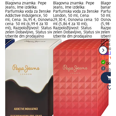
Blagovna znamka: Pepe
Blagovna znamka: Pepe
Blagovn
Jeans; Ime izdelka:
Jeans; Ime izdelka:
banani; 
Parfumska voda za ženske
Parfumska voda za ženske
Parfumsk
Addictive Indulgence, 50
London, 50 ml; Cena:
50 ml; C
50
ml; Cena: 34,95 €; Osnovna
29,30 €; Osnovna cena: 50
Osnovna
cena: 50 ml (6,99 € za 10
ml (5,86 € za 10 ml);
(5,98 € z
ml); Razpoložljivost: Status
Razpoložljivost: Status
Razpoložl
siv
zelen Dobavljivo, Status siv
zelen Dobavljivo, Status siv
zelen Dob
Izberite dm prodajalno
Izberite dm prodajalno
Izberite
29,90 €
50 ml (5,
bruno b
voda Loy
Dobav
Izber