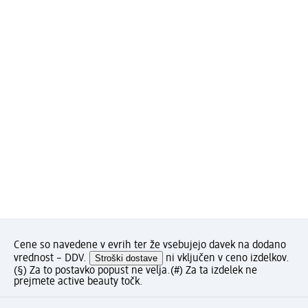
Cene so navedene v evrih ter že vsebujejo davek na dodano
vrednost – DDV.
Stroški dostave
ni vključen v ceno izdelkov.
(§) Za to postavko popust ne velja.
(#) Za ta izdelek ne
prejmete active beauty točk.