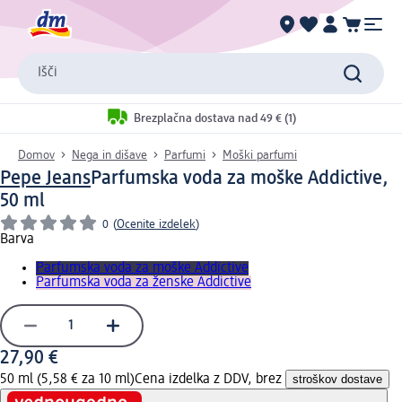
Išči
Brezplačna dostava nad 49 € (1)
Domov
Nega in dišave
Parfumi
Moški parfumi
Pepe Jeans
Parfumska voda za moške Addictive,
50 ml
0
(
Ocenite izdelek
)
Barva
Parfumska voda za moške Addictive
Parfumska voda za ženske Addictive
27,90 €
50 ml (5,58 € za 10 ml)
Cena izdelka z DDV, brez
stroškov dostave