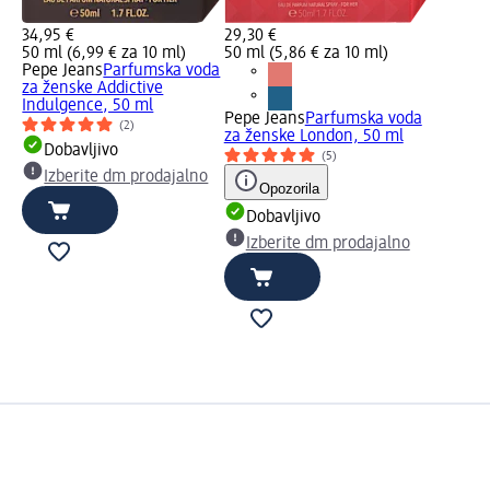
34,95 €
29,30 €
50 ml (6,99 € za 10 ml)
50 ml (5,86 € za 10 ml)
Pepe Jeans
Parfumska voda
za ženske Addictive
Indulgence, 50 ml
a
Pepe Jeans
Parfumska voda
(2)
za ženske London, 50 ml
Dobavljivo
(5)
Izberite dm prodajalno
Opozorila
Dobavljivo
o
Izberite dm prodajalno