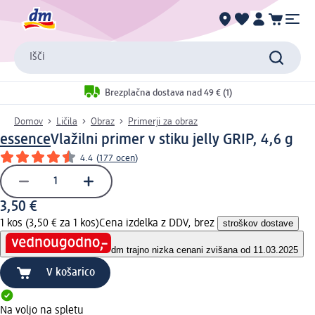
Išči
Brezplačna dostava nad 49 € (1)
Domov
Ličila
Obraz
Primerji za obraz
essence
Vlažilni primer v stiku jelly GRIP, 4,6 g
4.4
(
177 ocen
)
3,50 €
1 kos (3,50 € za 1 kos)
Cena izdelka z DDV, brez
stroškov dostave
dm trajno nizka cena
ni zvišana od 11.03.2025
V košarico
Na voljo na spletu