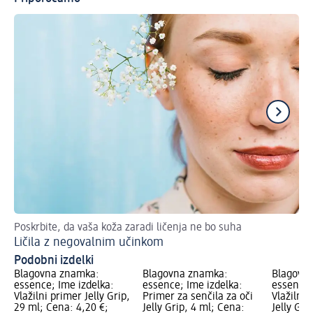
Poskrbite, da vaša koža zaradi ličenja ne bo suha
Oča
Ličila z negovalnim učinkom
Po
Podobni izdelki
Blagovna znamka:
Blagovna znamka:
Blagovn
essence; Ime izdelka:
essence; Ime izdelka:
essence;
Vlažilni primer Jelly Grip,
Primer za senčila za oči
Vlažilni 
29 ml; Cena: 4,20 €;
Jelly Grip, 4 ml; Cena:
Jelly Gri