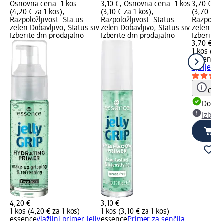
Osnovna cena: 1 kos
3,10 €; Osnovna cena: 1 kos
3,70 €; 
(4,20 € za 1 kos);
(3,10 € za 1 kos);
(3,70 € z
Razpoložljivost: Status
Razpoložljivost: Status
Razpoložl
zelen Dobavljivo, Status siv
zelen Dobavljivo, Status siv
zelen Dob
Izberite dm prodajalno
Izberite dm prodajalno
Izberite
3,70 €
1 kos (3,
essence
oprijem J
Opoz
Dobav
Izber
4,20 €
3,10 €
1 kos (4,20 € za 1 kos)
1 kos (3,10 € za 1 kos)
essence
Vlažilni primer Jelly
essence
Primer za senčila