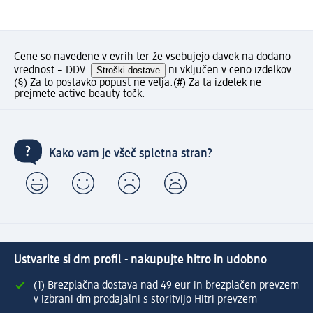
Cene so navedene v evrih ter že vsebujejo davek na dodano
vrednost – DDV.
Stroški dostave
ni vključen v ceno izdelkov.
(§) Za to postavko popust ne velja.
(#) Za ta izdelek ne
prejmete active beauty točk.
Kako vam je všeč spletna stran?
Ustvarite si dm profil - nakupujte hitro in udobno
(1) Brezplačna dostava nad 49 eur in brezplačen prevzem
v izbrani dm prodajalni s storitvijo Hitri prevzem