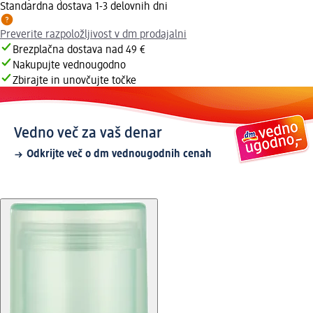
Standardna dostava 1-3 delovnih dni
Preverite razpoložljivost v dm prodajalni
Brezplačna dostava nad 49 €
Nakupujte vednougodno
Zbirajte in unovčujte točke
Vedno več za vaš denar
Odkrijte več o dm vednougodnih cenah