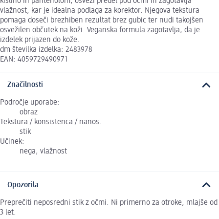
kislino in pantenolom, osveži predel pod očmi in zagotavlja
vlažnost, kar je idealna podlaga za korektor. Njegova tekstura
pomaga doseči brezhiben rezultat brez gubic ter nudi takojšen
osvežilen občutek na koži. Veganska formula zagotavlja, da je
izdelek prijazen do kože.
dm številka izdelka: 2483978
EAN: 4059729490971
Značilnosti
Področje uporabe:
obraz
Tekstura / konsistenca / nanos:
stik
Učinek:
nega, vlažnost
Opozorila
Preprečiti neposredni stik z očmi. Ni primerno za otroke, mlajše od
3 let.