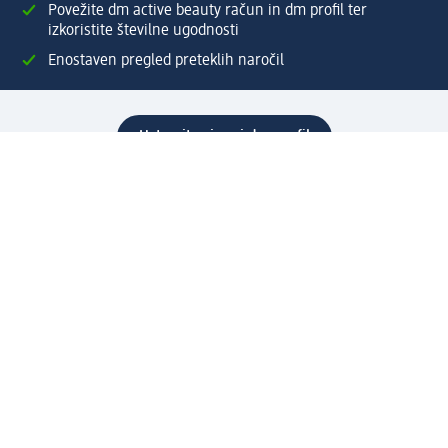
Povežite dm active beauty račun in dm profil ter
izkoristite številne ugodnosti
Enostaven pregled preteklih naročil
Ustvarite si svoj dm profil
Pomoč
Ugodnosti in storitve
Center za pomoč uporabnikom
Dostava
Vračila in menjave
Podjetje
O nas
Družbena odgovornost
Zaposlitev
Mediji
dm svet