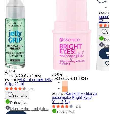
essence
podočnja
02..., 5,
Opoz
Dobav
Izber
4,20 €
3,50 €
1 kos (4,20 € za 1 kos)
1 kos (3,50 € za 1 kos)
essence
Vlažilni primer Jelly
Grip, 29 ml
(276)
essence
Korektor v stiku za
Opozorila
podočnjake Bright Eyes!
01..., 5,5 g
Dobavljivo
(275)
Izberite dm prodajalno
Dobavljivo