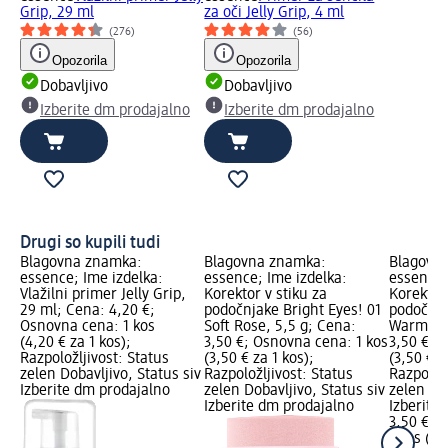
Grip, 29 ml
za oči Jelly Grip, 4 ml
(276)
(56)
Opozorila
Opozorila
Dobavljivo
Dobavljivo
Izberite dm prodajalno
Izberite dm prodajalno
Drugi so kupili tudi
Blagovna znamka:
Blagovna znamka:
Blagovn
essence; Ime izdelka:
essence; Ime izdelka:
essence;
Vlažilni primer Jelly Grip,
Korektor v stiku za
Korektor 
29 ml; Cena: 4,20 €;
podočnjake Bright Eyes! 01
podočnja
Osnovna cena: 1 kos
Soft Rose, 5,5 g; Cena:
Warm Hon
(4,20 € za 1 kos);
3,50 €; Osnovna cena: 1 kos
3,50 €; 
Razpoložljivost: Status
(3,50 € za 1 kos);
(3,50 € z
zelen Dobavljivo, Status siv
Razpoložljivost: Status
Razpoložl
Izberite dm prodajalno
zelen Dobavljivo, Status siv
zelen Dob
Izberite dm prodajalno
Izberite
3,50 €
1 kos (3,