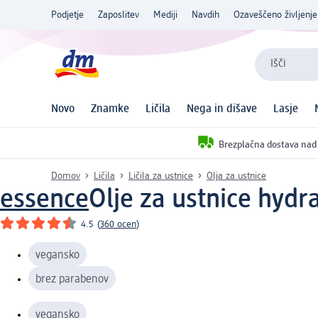
Podjetje
Zaposlitev
Mediji
Navdih
Ozaveščeno življenje
Išči
Novo
Znamke
Ličila
Nega in dišave
Lasje
Brezplačna dostava nad
Domov
Ličila
Ličila za ustnice
Olja za ustnice
essence
Olje za ustnice hydr
4.5
(
360 ocen
)
vegansko
brez parabenov
vegansko