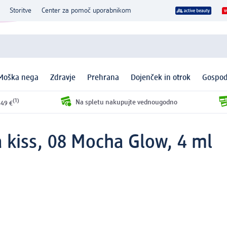
Storitve
Center za pomoč uporabnikom
Moška nega
Zdravje
Prehrana
Dojenček in otrok
Gospod
(1)
Na spletu nakupujte vednougodno
 49 €
a kiss, 08 Mocha Glow, 4 ml