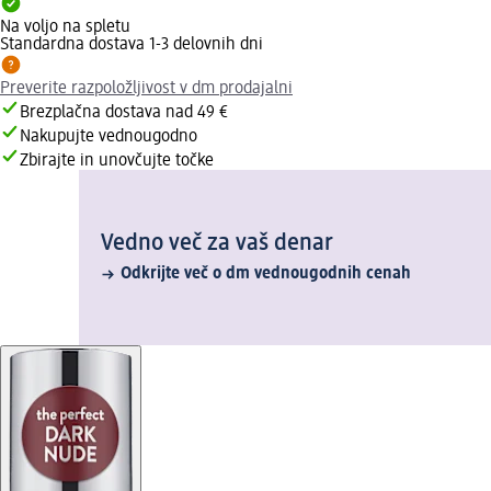
Na voljo na spletu
Standardna dostava 1-3 delovnih dni
Preverite razpoložljivost v dm prodajalni
Brezplačna dostava nad 49 €
Nakupujte vednougodno
Zbirajte in unovčujte točke
Vedno več za vaš denar
Odkrijte več o dm vednougodnih cenah