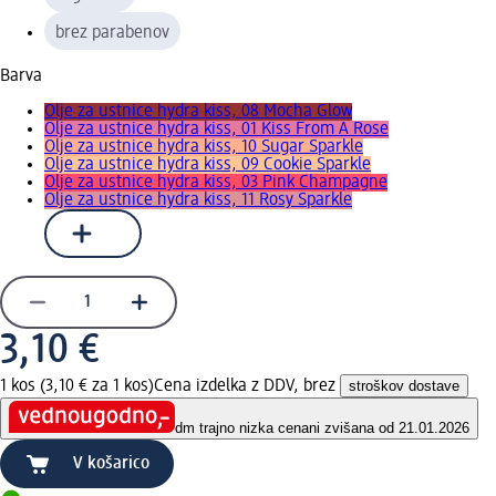
brez parabenov
Barva
Olje za ustnice hydra kiss, 08 Mocha Glow
Olje za ustnice hydra kiss, 01 Kiss From A Rose
Olje za ustnice hydra kiss, 10 Sugar Sparkle
Olje za ustnice hydra kiss, 09 Cookie Sparkle
Olje za ustnice hydra kiss, 03 Pink Champagne
Olje za ustnice hydra kiss, 11 Rosy Sparkle
3,10 €
1 kos (3,10 € za 1 kos)
Cena izdelka z DDV, brez
stroškov dostave
dm trajno nizka cena
ni zvišana od 21.01.2026
V košarico