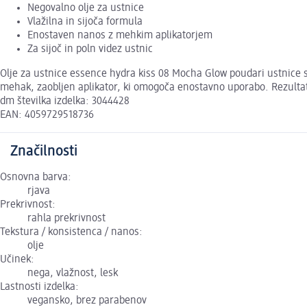
Negovalno olje za ustnice
Vlažilna in sijoča formula
Enostaven nanos z mehkim aplikatorjem
Za sijoč in poln videz ustnic
Olje za ustnice essence hydra kiss 08 Mocha Glow poudari ustnice s
mehak, zaobljen aplikator, ki omogoča enostavno uporabo. Rezultat 
dm številka izdelka: 3044428
EAN: 4059729518736
Značilnosti
Osnovna barva:
rjava
Prekrivnost:
rahla prekrivnost
Tekstura / konsistenca / nanos:
olje
Učinek:
nega, vlažnost, lesk
Lastnosti izdelka:
vegansko, brez parabenov