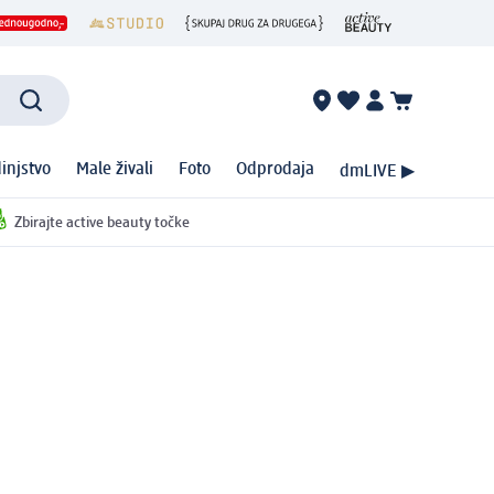
injstvo
Male živali
Foto
Odprodaja
dmLIVE ▶
Zbirajte active beauty točke