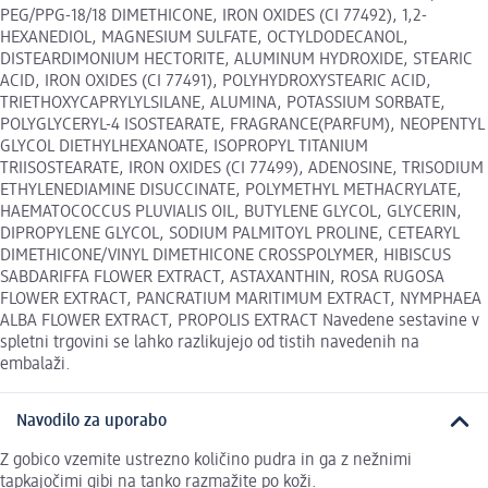
PEG/PPG-18/18 DIMETHICONE, IRON OXIDES (CI 77492), 1,2-
HEXANEDIOL, MAGNESIUM SULFATE, OCTYLDODECANOL,
DISTEARDIMONIUM HECTORITE, ALUMINUM HYDROXIDE, STEARIC
ACID, IRON OXIDES (CI 77491), POLYHYDROXYSTEARIC ACID,
TRIETHOXYCAPRYLYLSILANE, ALUMINA, POTASSIUM SORBATE,
POLYGLYCERYL-4 ISOSTEARATE, FRAGRANCE(PARFUM), NEOPENTYL
GLYCOL DIETHYLHEXANOATE, ISOPROPYL TITANIUM
TRIISOSTEARATE, IRON OXIDES (CI 77499), ADENOSINE, TRISODIUM
ETHYLENEDIAMINE DISUCCINATE, POLYMETHYL METHACRYLATE,
HAEMATOCOCCUS PLUVIALIS OIL, BUTYLENE GLYCOL, GLYCERIN,
DIPROPYLENE GLYCOL, SODIUM PALMITOYL PROLINE, CETEARYL
DIMETHICONE/VINYL DIMETHICONE CROSSPOLYMER, HIBISCUS
SABDARIFFA FLOWER EXTRACT, ASTAXANTHIN, ROSA RUGOSA
FLOWER EXTRACT, PANCRATIUM MARITIMUM EXTRACT, NYMPHAEA
ALBA FLOWER EXTRACT, PROPOLIS EXTRACT Navedene sestavine v
spletni trgovini se lahko razlikujejo od tistih navedenih na
embalaži.
Navodilo za uporabo
Z gobico vzemite ustrezno količino pudra in ga z nežnimi
tapkajočimi gibi na tanko razmažite po koži.