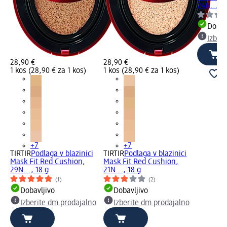
24N..., 1
Dobav
Izber
28,90 €
28,90 €
1 kos (28,90 € za 1 kos)
1 kos (28,90 € za 1 kos)
+7
+7
TIRTIR
Podlaga v blazinici
TIRTIR
Podlaga v blazinici
Mask Fit Red Cushion,
Mask Fit Red Cushion,
29N..., 18 g
21N..., 18 g
(1)
(2)
Dobavljivo
Dobavljivo
Izberite dm prodajalno
Izberite dm prodajalno