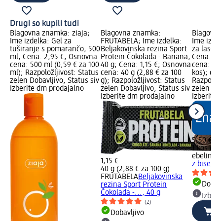
Drugi so kupili tudi
Blagovna znamka: ziaja;
Blagovna znamka:
Blagovna
Ime izdelka: Gel za
FRUTABELA; Ime izdelka:
Ime izde
tuširanje s pomarančo, 500
Beljakovinska rezina Sport
za lase z
ml; Cena: 2,95 €; Osnovna
Protein Čokolada - Banana,
Cena: 5,
cena: 500 ml (0,59 € za 100
40 g; Cena: 1,15 €; Osnovna
cena: 1 k
ml); Razpoložljivost: Status
cena: 40 g (2,88 € za 100
kos); dm
zelen Dobavljivo, Status siv
g); Razpoložljivost: Status
Razpoložl
Izberite dm prodajalno
zelen Dobavljivo, Status siv
zelen Dob
Izberite dm prodajalno
Izberite
5,50 €
1 kos (5,
ebelin
Zl
1,15 €
z biseri,
40 g (2,88 € za 100 g)
FRUTABELA
Beljakovinska
Dobav
rezina Sport Protein
Čokolada -..., 40 g
Izber
(2)
Dobavljivo