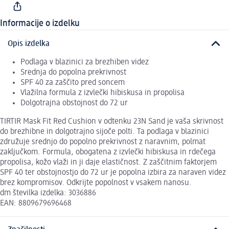
Informacije o izdelku
Opis izdelka
Podlaga v blazinici za brezhiben videz
Srednja do popolna prekrivnost
SPF 40 za zaščito pred soncem
Vlažilna formula z izvlečki hibiskusa in propolisa
Dolgotrajna obstojnost do 72 ur
TIRTIR Mask Fit Red Cushion v odtenku 23N Sand je vaša skrivnost
do brezhibne in dolgotrajno sijoče polti. Ta podlaga v blazinici
združuje srednjo do popolno prekrivnost z naravnim, polmat
zaključkom. Formula, obogatena z izvlečki hibiskusa in rdečega
propolisa, kožo vlaži in ji daje elastičnost. Z zaščitnim faktorjem
SPF 40 ter obstojnostjo do 72 ur je popolna izbira za naraven videz
brez kompromisov. Odkrijte popolnost v vsakem nanosu.
dm številka izdelka: 3036886
EAN: 8809679696468