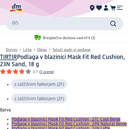
Išči
Brezplačna dostava nad 49 € (1)
Domov
Ličila
Obraz
Tekoči pudri in podlage
TIRTIR
Podlaga v blazinici Mask Fit Red Cushion,
23N Sand, 18 g
3.7
(
3 ocene
)
z zaščitnim faktorjem (ZF)
z zaščitnim faktorjem (ZF)
Barva
Podlaga v blazinici Mask Fit Red Cushion, 27C Cool Beige
Podlaga v blazinici Mask Fit Red Cushion, 29N Natural Beige
Podlaga v blazinici Mask Fit Red Cushion, 24N Latte