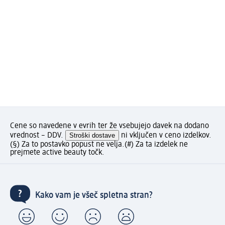
Cene so navedene v evrih ter že vsebujejo davek na dodano
vrednost – DDV.
Stroški dostave
ni vključen v ceno izdelkov.
(§) Za to postavko popust ne velja.
(#) Za ta izdelek ne
prejmete active beauty točk.
Kako vam je všeč spletna stran?