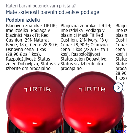
Kateri barvni odtenek vam pristaja?
Na
Male skrivnosti barvnih odtenkov podlage
Li
Podobni izdelki
Blagovna znamka: TIRTIR;
Blagovna znamka: TIRTIR;
Blagovna
Ime izdelka: Podlaga v
Ime izdelka: Podlaga v
Ime izde
blazinici Mask Fit Red
blazinici Mask Fit Red
blazinici
Cushion, 29N Natural
Cushion, 21N Ivory, 18 g;
Cushion,
Beige, 18 g; Cena: 28,90 €;
Cena: 28,90 €; Osnovna
Cena: 28
Osnovna cena: 1 kos
cena: 1 kos (28,90 € za 1
cena: 1 k
(28,90 € za 1 kos);
kos); Razpoložljivost:
kos); Raz
Razpoložljivost: Status
Status zelen Dobavljivo,
Status z
zelen Dobavljivo, Status siv
Status siv Izberite dm
Status si
Izberite dm prodajalno
prodajalno
prodajal
28,90 €
1 kos (28
+7
TIRTIR
Po
Mask Fit