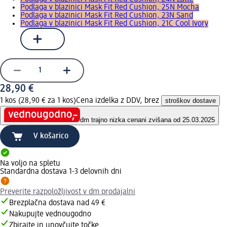
Podlaga v blazinici Mask Fit Red Cushion, 25N Mocha
Podlaga v blazinici Mask Fit Red Cushion, 23N Sand
Podlaga v blazinici Mask Fit Red Cushion, 21C Cool Ivory
28,90 €
1 kos (28,90 € za 1 kos)
Cena izdelka z DDV, brez
stroškov dostave
dm trajno nizka cena
ni zvišana od 25.03.2025
V košarico
Na voljo na spletu
Standardna dostava 1-3 delovnih dni
Preverite razpoložljivost v dm prodajalni
Brezplačna dostava nad 49 €
Nakupujte vednougodno
Zbirajte in unovčujte točke