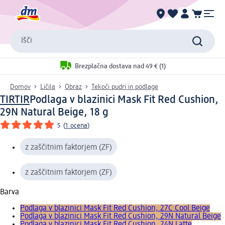
Išči
Brezplačna dostava nad 49 € (1)
Domov
Ličila
Obraz
Tekoči pudri in podlage
TIRTIR
Podlaga v blazinici Mask Fit Red Cushion,
29N Natural Beige, 18 g
5
(
1 ocena
)
z zaščitnim faktorjem (ZF)
z zaščitnim faktorjem (ZF)
Barva
Podlaga v blazinici Mask Fit Red Cushion, 27C Cool Beige
Podlaga v blazinici Mask Fit Red Cushion, 29N Natural Beige
Podlaga v blazinici Mask Fit Red Cushion, 24N Latte