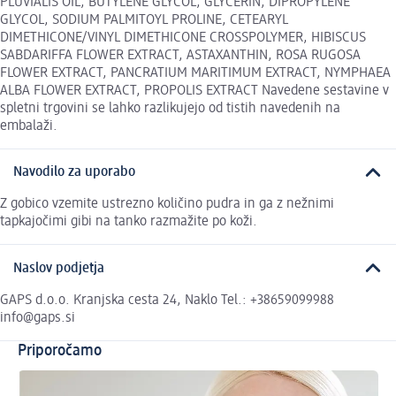
PLUVIALIS OIL, BUTYLENE GLYCOL, GLYCERIN, DIPROPYLENE
GLYCOL, SODIUM PALMITOYL PROLINE, CETEARYL
DIMETHICONE/VINYL DIMETHICONE CROSSPOLYMER, HIBISCUS
SABDARIFFA FLOWER EXTRACT, ASTAXANTHIN, ROSA RUGOSA
FLOWER EXTRACT, PANCRATIUM MARITIMUM EXTRACT, NYMPHAEA
ALBA FLOWER EXTRACT, PROPOLIS EXTRACT Navedene sestavine v
spletni trgovini se lahko razlikujejo od tistih navedenih na
embalaži.
Navodilo za uporabo
Z gobico vzemite ustrezno količino pudra in ga z nežnimi
tapkajočimi gibi na tanko razmažite po koži.
Naslov podjetja
GAPS d.o.o. Kranjska cesta 24, Naklo Tel.: +38659099988
info@gaps.si
Priporočamo