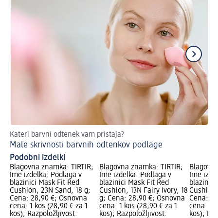
Kateri barvni odtenek vam pristaja?
Na
Male skrivnosti barvnih odtenkov podlage
Li
Podobni izdelki
Blagovna znamka: TIRTIR;
Blagovna znamka: TIRTIR;
Blagovna
Ime izdelka: Podlaga v
Ime izdelka: Podlaga v
Ime izde
blazinici Mask Fit Red
blazinici Mask Fit Red
blazinici
Cushion, 23N Sand, 18 g;
Cushion, 13N Fairy Ivory, 18
Cushion,
Cena: 28,90 €; Osnovna
g; Cena: 28,90 €; Osnovna
Cena: 28
cena: 1 kos (28,90 € za 1
cena: 1 kos (28,90 € za 1
cena: 1 k
kos); Razpoložljivost:
kos); Razpoložljivost:
kos); Raz