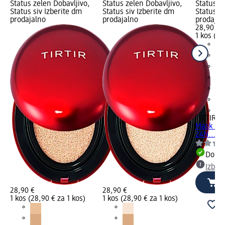
Status zelen Dobavljivo,
Status zelen Dobavljivo,
Status z
Status siv Izberite dm
Status siv Izberite dm
Status si
prodajalno
prodajalno
prodajal
28,90 €
1 kos (28
+7
TIRTIR
Po
Mask Fit
24N..., 1
Dobav
Izber
28,90 €
28,90 €
1 kos (28,90 € za 1 kos)
1 kos (28,90 € za 1 kos)