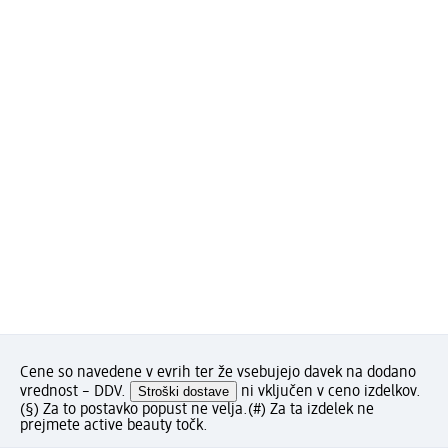
Cene so navedene v evrih ter že vsebujejo davek na dodano
vrednost – DDV.
Stroški dostave
ni vključen v ceno izdelkov.
(§) Za to postavko popust ne velja.
(#) Za ta izdelek ne
prejmete active beauty točk.