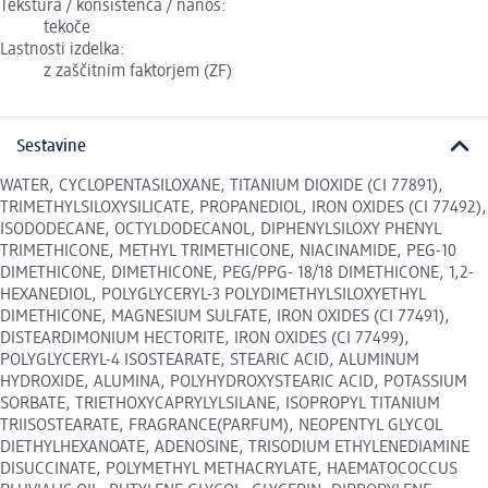
Tekstura / konsistenca / nanos:
tekoče
Lastnosti izdelka:
z zaščitnim faktorjem (ZF)
Sestavine
WATER, CYCLOPENTASILOXANE, TITANIUM DIOXIDE (CI 77891),
TRIMETHYLSILOXYSILICATE, PROPANEDIOL, IRON OXIDES (CI 77492),
ISODODECANE, OCTYLDODECANOL, DIPHENYLSILOXY PHENYL
TRIMETHICONE, METHYL TRIMETHICONE, NIACINAMIDE, PEG-10
DIMETHICONE, DIMETHICONE, PEG/PPG- 18/18 DIMETHICONE, 1,2-
HEXANEDIOL, POLYGLYCERYL-3 POLYDIMETHYLSILOXYETHYL
DIMETHICONE, MAGNESIUM SULFATE, IRON OXIDES (CI 77491),
DISTEARDIMONIUM HECTORITE, IRON OXIDES (CI 77499),
POLYGLYCERYL-4 ISOSTEARATE, STEARIC ACID, ALUMINUM
HYDROXIDE, ALUMINA, POLYHYDROXYSTEARIC ACID, POTASSIUM
SORBATE, TRIETHOXYCAPRYLYLSILANE, ISOPROPYL TITANIUM
TRIISOSTEARATE, FRAGRANCE(PARFUM), NEOPENTYL GLYCOL
DIETHYLHEXANOATE, ADENOSINE, TRISODIUM ETHYLENEDIAMINE
DISUCCINATE, POLYMETHYL METHACRYLATE, HAEMATOCOCCUS