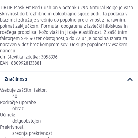
TIRTIR Mask Fit Red Cushion v odtenku 29N Natural Beige je vaša
skrivnost do brezhibne in dolgotrajno sijoče polti. Ta podlaga v
blazinici združuje srednjo do popolno prekrivnost z naravnim,
polmat zaključkom. Formula, obogatena z izvlečki hibiskusa in
rdečega propolisa, kožo vlaži in ji daje elastičnost. Z zaščitnim
faktorjem SPF 40 ter obstojnostjo do 72 ur je popolna izbira za
naraven videz brez kompromisov. Odkrijte popolnost v vsakem
nanosu.
dm številka izdelka: 3058336
EAN: 8809928133881
Značilnosti
Vsebuje zaščitni faktor:
40
Področje uporabe:
obraz
Učinek:
dolgoobstojen
Prekrivnost:
srednja prekrivnost