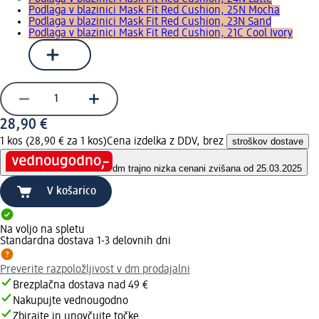
Podlaga v blazinici Mask Fit Red Cushion, 25N Mocha
Podlaga v blazinici Mask Fit Red Cushion, 23N Sand
Podlaga v blazinici Mask Fit Red Cushion, 21C Cool Ivory
28,90 €
1 kos (28,90 € za 1 kos)
Cena izdelka z DDV, brez
stroškov dostave
dm trajno nizka cena
ni zvišana od 25.03.2025
V košarico
Na voljo na spletu
Standardna dostava 1-3 delovnih dni
Preverite razpoložljivost v dm prodajalni
Brezplačna dostava nad 49 €
Nakupujte vednougodno
Zbirajte in unovčujte točke