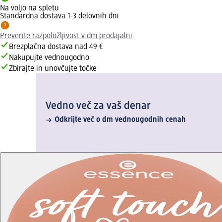
Na voljo na spletu
Standardna dostava 1-3 delovnih dni
Preverite razpoložljivost v dm prodajalni
Brezplačna dostava nad 49 €
Nakupujte vednougodno
Zbirajte in unovčujte točke
Vedno več za vaš denar
Odkrijte več o dm vednougodnih cenah