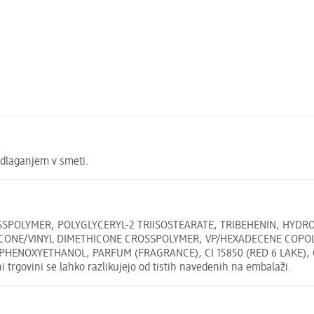
odlaganjem v smeti.
SSPOLYMER, POLYGLYCERYL-2 TRIISOSTEARATE, TRIBEHENIN, HYD
ONE/VINYL DIMETHICONE CROSSPOLYMER, VP/HEXADECENE COPOLYM
OXYETHANOL, PARFUM (FRAGRANCE), CI 15850 (RED 6 LAKE), CI 77
 trgovini se lahko razlikujejo od tistih navedenih na embalaži.