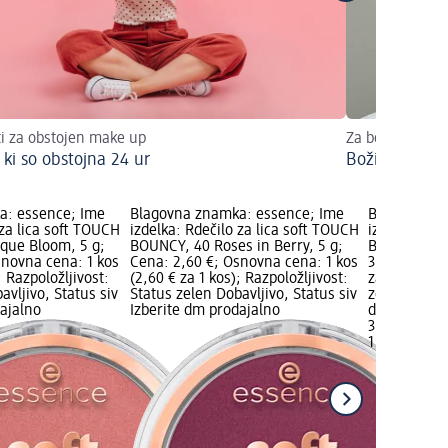
i za obstojen make up
Za božič zasijte
, ki so obstojna 24 ur
Božični make
a: essence; Ime
Blagovna znamka: essence; Ime
Blagovna z
 za lica soft TOUCH
izdelka: Rdečilo za lica soft TOUCH
izdelka: Rde
que Bloom, 5 g;
BOUNCY, 40 Roses in Berry, 5 g;
BLUSH, 10 S
snovna cena: 1 kos
Cena: 2,60 €; Osnovna cena: 1 kos
3,10 €; Osno
; Razpoložljivost:
(2,60 € za 1 kos); Razpoložljivost:
za 1 kos); R
avljivo, Status siv
Status zelen Dobavljivo, Status siv
zelen Dobavl
dajalno
Izberite dm prodajalno
dm prodaja
3,10 €
1 kos (3,10 €