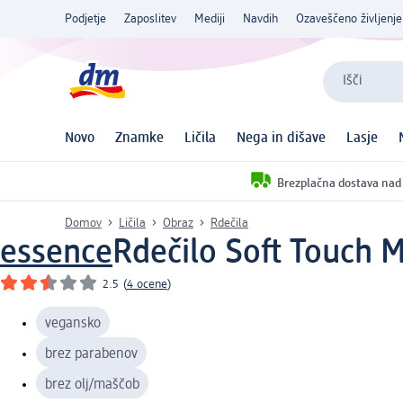
Podjetje
Zaposlitev
Mediji
Navdih
Ozaveščeno življenje
Išči
Novo
Znamke
Ličila
Nega in dišave
Lasje
Brezplačna dostava nad
Domov
Ličila
Obraz
Rdečila
essence
Rdečilo Soft Touch M
2.5
(
4 ocene
)
vegansko
brez parabenov
brez olj/maščob