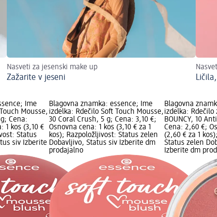
Nasveti za jesenski make up
Nasvet
Zažarite v jeseni
Ličila
ssence; Ime
Blagovna znamka: essence; Ime
Blagovna znamk
t Touch Mousse,
izdelka: Rdečilo Soft Touch Mousse,
izdelka: Rdečilo
 g; Cena:
30 Coral Crush, 5 g; Cena: 3,10 €;
BOUNCY, 10 Anti
 1 kos (3,10 €
Osnovna cena: 1 kos (3,10 € za 1
Cena: 2,60 €; O
ivost: Status
kos); Razpoložljivost: Status zelen
(2,60 € za 1 kos)
tus siv Izberite
Dobavljivo, Status siv Izberite dm
Status zelen Dob
prodajalno
Izberite dm pro