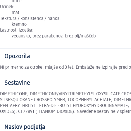
nude
Učinek:
mat
Tekstura / konsistenca / nanos:
kremno
Lastnosti izdelka:
vegansko, brez parabenov, brez olj/maščob
Opozorila
Ni primerno za otroke, mlajše od 3 let. Embalaže ne izpirajte pred 
Sestavine
DIMETHICONE, DIMETHICONE/VINYLTRIMETHYLSILOXYSILICATE CRO
SILSESQUIOXANE CROSSPOLYMER, TOCOPHERYL ACETATE, DIMETHIC
PENTAERYTHRITYL TETRA-DI-T-BUTYL HYDROXYHYDROCINNAMATE, PHEN
OXIDES), CI 77891 (TITANIUM DIOXIDE). Navedene sestavine v spletni
Naslov podjetja