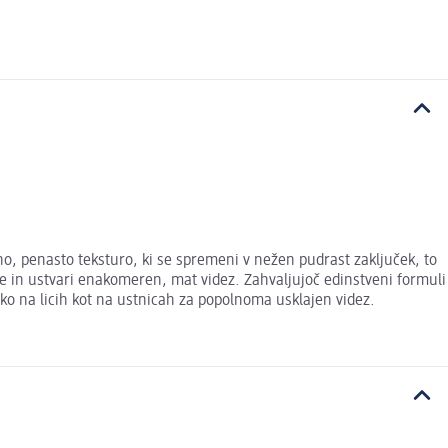
no, penasto teksturo, ki se spremeni v nežen pudrast zaključek, to
še in ustvari enakomeren, mat videz. Zahvaljujoč edinstveni formuli
ako na licih kot na ustnicah za popolnoma usklajen videz.