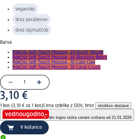
vegansko
brez parabenov
brez olj/maščob
Barva
Rdečilo Soft Touch Mousse, 20 Rustic Rouge
Rdečilo Soft Touch Mousse, 40 Blushing Berry
Rdečilo Soft Touch Mousse, 10 Cozy Clay
Rdečilo Soft Touch Mousse, 30 Coral Crush
3,10 €
1 kos (3,10 € za 1 kos)
Cena izdelka z DDV, brez
stroškov dostave
dm trajno nizka cena
ni zvišana od 21.01.2026
V košarico