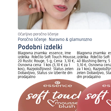
Očarljivo poročno ličenje
Poročno ličenje: Naravno & glamurozno
Podobni izdelki
Blagovna znamka: essence; Ime
Blagovna znamka: e
izdelka: Rdečilo Soft Touch Mousse,
izdelka: Rdečilo Sof
20 Rustic Rouge, 5 g; Cena: 3,10 €;
40 Blushing Berry, 5
Osnovna cena: 1 kos (3,10 € za 1
3,10 €; Osnovna cena:
kos); Razpoložljivost: Status zelen
za 1 kos); Razpoložlj
Dobavljivo, Status siv Izberite dm
zelen Dobavljivo, Sta
prodajalno
dm prodajalno