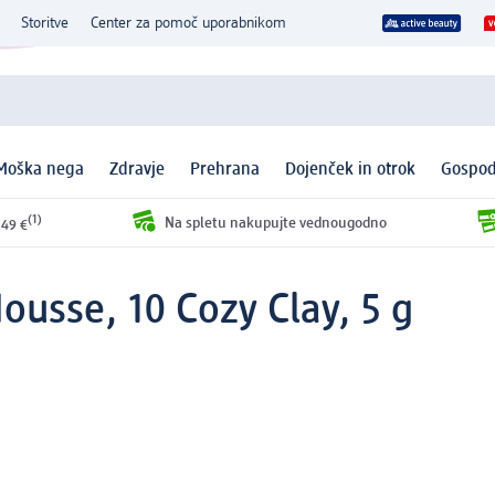
Storitve
Center za pomoč uporabnikom
Moška nega
Zdravje
Prehrana
Dojenček in otrok
Gospod
(1)
Na spletu nakupujte vednougodno
 49 €
ousse, 10 Cozy Clay, 5 g