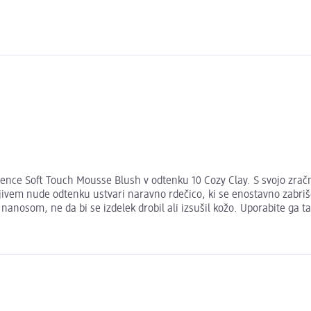
ssence Soft Touch Mousse Blush v odtenku 10 Cozy Clay. S svojo zrač
rljivem nude odtenku ustvari naravno rdečico, ki se enostavno zabri
anosom, ne da bi se izdelek drobil ali izsušil kožo. Uporabite ga t