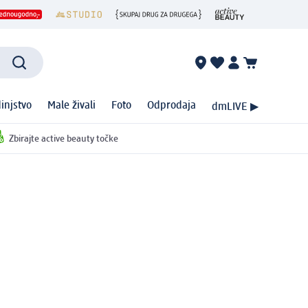
injstvo
Male živali
Foto
Odprodaja
dmLIVE ▶
Zbirajte active beauty točke