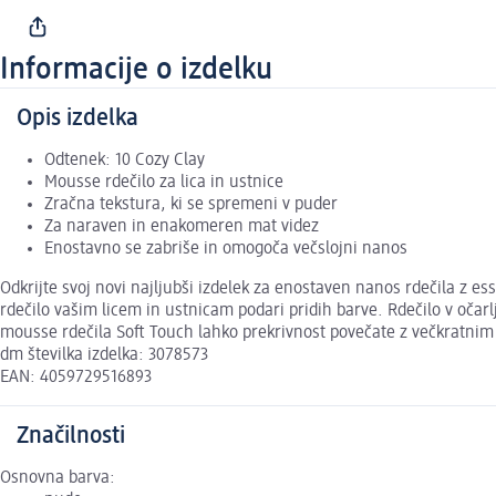
Informacije o izdelku
Opis izdelka
Odtenek: 10 Cozy Clay
Mousse rdečilo za lica in ustnice
Zračna tekstura, ki se spremeni v puder
Za naraven in enakomeren mat videz
Enostavno se zabriše in omogoča večslojni nanos
Odkrijte svoj novi najljubši izdelek za enostaven nanos rdečila z e
rdečilo vašim licem in ustnicam podari pridih barve. Rdečilo v oča
mousse rdečila Soft Touch lahko prekrivnost povečate z večkratnim n
dm številka izdelka: 3078573
EAN: 4059729516893
Značilnosti
Osnovna barva: