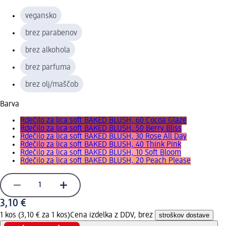
vegansko
brez parabenov
brez alkohola
brez parfuma
brez olj/maščob
Barva
Rdečilo za lica soft BAKED BLUSH, 60 Cocoa Glaze
Rdečilo za lica soft BAKED BLUSH, 50 Berry Bliss
Rdečilo za lica soft BAKED BLUSH, 30 Rose All Day
Rdečilo za lica soft BAKED BLUSH, 40 Think Pink
Rdečilo za lica soft BAKED BLUSH, 10 Soft Bloom
Rdečilo za lica soft BAKED BLUSH, 20 Peach Please
3,10 €
1 kos (3,10 € za 1 kos)
Cena izdelka z DDV, brez
stroškov dostave