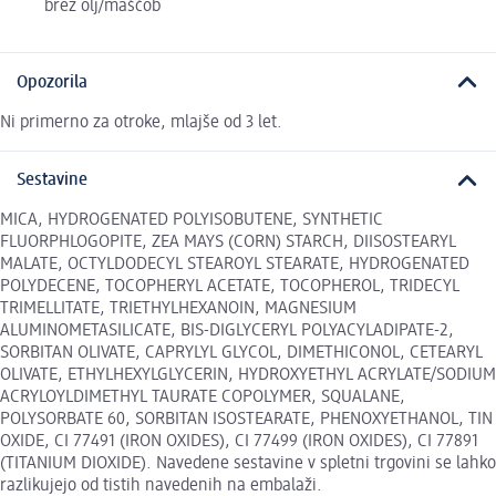
brez olj/maščob
Opozorila
Ni primerno za otroke, mlajše od 3 let.
Sestavine
MICA, HYDROGENATED POLYISOBUTENE, SYNTHETIC
FLUORPHLOGOPITE, ZEA MAYS (CORN) STARCH, DIISOSTEARYL
MALATE, OCTYLDODECYL STEAROYL STEARATE, HYDROGENATED
POLYDECENE, TOCOPHERYL ACETATE, TOCOPHEROL, TRIDECYL
TRIMELLITATE, TRIETHYLHEXANOIN, MAGNESIUM
ALUMINOMETASILICATE, BIS-DIGLYCERYL POLYACYLADIPATE-2,
SORBITAN OLIVATE, CAPRYLYL GLYCOL, DIMETHICONOL, CETEARYL
OLIVATE, ETHYLHEXYLGLYCERIN, HYDROXYETHYL ACRYLATE/SODIUM
ACRYLOYLDIMETHYL TAURATE COPOLYMER, SQUALANE,
POLYSORBATE 60, SORBITAN ISOSTEARATE, PHENOXYETHANOL, TIN
OXIDE, CI 77491 (IRON OXIDES), CI 77499 (IRON OXIDES), CI 77891
(TITANIUM DIOXIDE). Navedene sestavine v spletni trgovini se lahko
razlikujejo od tistih navedenih na embalaži.