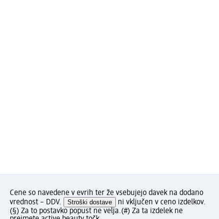
Cene so navedene v evrih ter že vsebujejo davek na dodano
vrednost – DDV.
Stroški dostave
ni vključen v ceno izdelkov.
(§) Za to postavko popust ne velja.
(#) Za ta izdelek ne