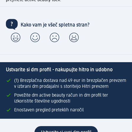
prejmete active beauty točk.
Kako vam je všeč spletna stran?
Ustvarite si dm profil - nakupujte hitro in udobno
(1) Brezplačna dostava nad 49 eur in brezplačen prevzem
v izbrani dm prodajalni s storitvijo Hitri prevzem
Povežite dm active beauty račun in dm profil ter
izkoristite številne ugodnosti
Enostaven pregled preteklih naročil