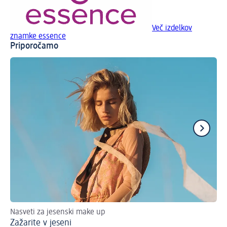
Več izdelkov
znamke essence
Priporočamo
Nasveti za jesenski make up
Oča
Zažarite v jeseni
Po