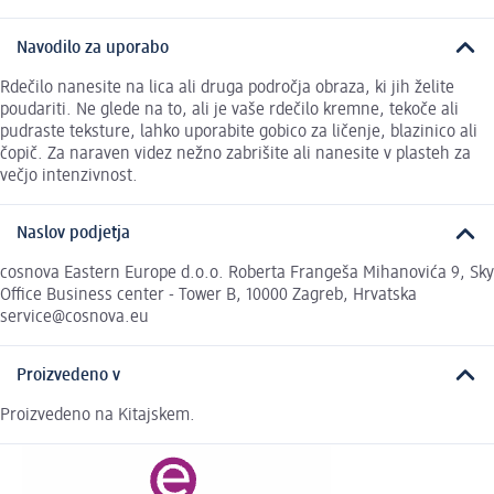
Navodilo za uporabo
Rdečilo nanesite na lica ali druga področja obraza, ki jih želite
poudariti. Ne glede na to, ali je vaše rdečilo kremne, tekoče ali
pudraste teksture, lahko uporabite gobico za ličenje, blazinico ali
čopič. Za naraven videz nežno zabrišite ali nanesite v plasteh za
večjo intenzivnost.
Naslov podjetja
cosnova Eastern Europe d.o.o. Roberta Frangeša Mihanovića 9, Sky
Office Business center - Tower B, 10000 Zagreb, Hrvatska
service@cosnova.eu
Proizvedeno v
Proizvedeno na Kitajskem.