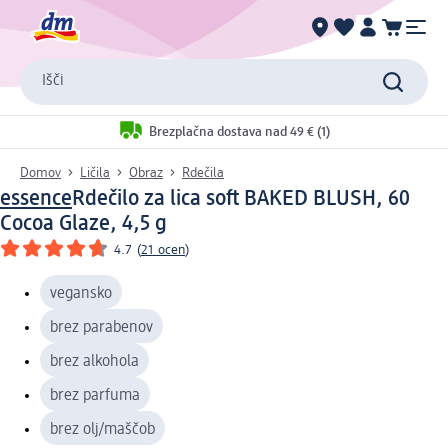
Išči
Brezplačna dostava nad 49 € (1)
Domov
Ličila
Obraz
Rdečila
essence
Rdečilo za lica soft BAKED BLUSH, 60
Cocoa Glaze, 4,5 g
4.7
(
21 ocen
)
vegansko
brez parabenov
brez alkohola
brez parfuma
brez olj/maščob