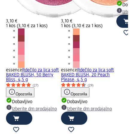
Dobav
Izber
3,10 €
3,10 €
1 kos (3,10 € za 1 kos)
1 kos (3,10 € za 1 kos)
essence
Rdečilo za lica soft
essence
Rdečilo za lica soft
BAKED BLUSH, 50 Berry
BAKED BLUSH, 20 Peach
Bliss, 4,5 g
Please, 4,5 g
(27)
(29)
Opozorila
Opozorila
Dobavljivo
Dobavljivo
Izberite dm prodajalno
Izberite dm prodajalno