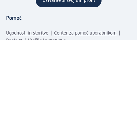
Ustvarite si svoj dm profil
Pomoč
Ugodnosti in storitve
Center za pomoč uporabnikom
Dostava
Vračila in menjave
Podjetje
O nas
Družbena odgovornost
Zaposlitev
Mediji
dm svet
Vrste plačila