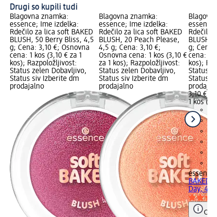
Drugi so kupili tudi
Blagovna znamka:
Blagovna znamka:
Blagovn
essence; Ime izdelka:
essence; Ime izdelka:
essence;
Rdečilo za lica soft BAKED
Rdečilo za lica soft BAKED
Rdečilo 
BLUSH, 50 Berry Bliss, 4,5
BLUSH, 20 Peach Please,
BLUSH, 3
g; Cena: 3,10 €; Osnovna
4,5 g; Cena: 3,10 €;
g; Cena:
cena: 1 kos (3,10 € za 1
Osnovna cena: 1 kos (3,10 €
cena: 1 k
kos); Razpoložljivost:
za 1 kos); Razpoložljivost:
kos); Raz
Status zelen Dobavljivo,
Status zelen Dobavljivo,
Status z
Status siv Izberite dm
Status siv Izberite dm
Status si
prodajalno
prodajalno
prodajal
3,10 €
1 kos (3,
essence
BAKED BL
Day, 4,5
Opoz