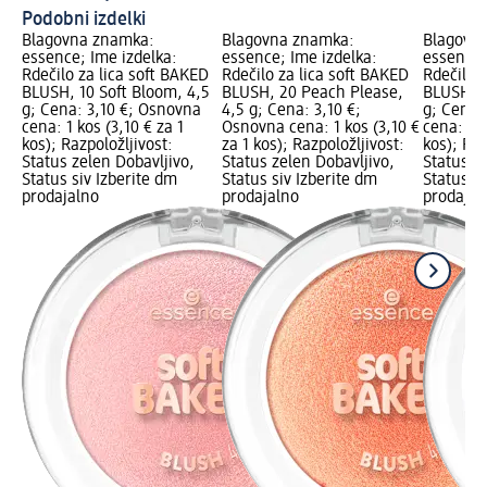
Podobni izdelki
Blagovna znamka:
Blagovna znamka:
Blagovn
essence; Ime izdelka:
essence; Ime izdelka:
essence;
Rdečilo za lica soft BAKED
Rdečilo za lica soft BAKED
Rdečilo 
BLUSH, 10 Soft Bloom, 4,5
BLUSH, 20 Peach Please,
BLUSH, 5
g; Cena: 3,10 €; Osnovna
4,5 g; Cena: 3,10 €;
g; Cena:
cena: 1 kos (3,10 € za 1
Osnovna cena: 1 kos (3,10 €
cena: 1 k
kos); Razpoložljivost:
za 1 kos); Razpoložljivost:
kos); Raz
Status zelen Dobavljivo,
Status zelen Dobavljivo,
Status z
Status siv Izberite dm
Status siv Izberite dm
Status si
prodajalno
prodajalno
prodajal