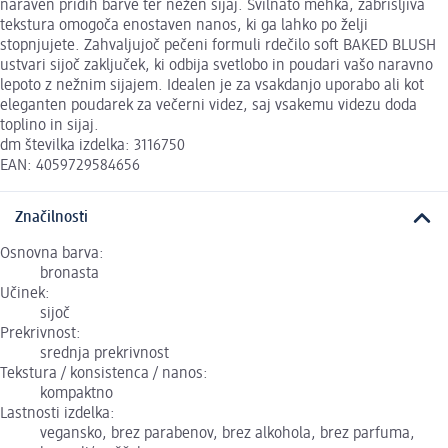
naraven pridih barve ter nežen sijaj. Svilnato mehka, zabrisljiva
tekstura omogoča enostaven nanos, ki ga lahko po želji
stopnjujete. Zahvaljujoč pečeni formuli rdečilo soft BAKED BLUSH
ustvari sijoč zaključek, ki odbija svetlobo in poudari vašo naravno
lepoto z nežnim sijajem. Idealen je za vsakdanjo uporabo ali kot
eleganten poudarek za večerni videz, saj vsakemu videzu doda
toplino in sijaj.
dm številka izdelka: 3116750
EAN: 4059729584656
Značilnosti
Osnovna barva:
bronasta
Učinek:
sijoč
Prekrivnost:
srednja prekrivnost
Tekstura / konsistenca / nanos:
kompaktno
Lastnosti izdelka:
vegansko, brez parabenov, brez alkohola, brez parfuma,