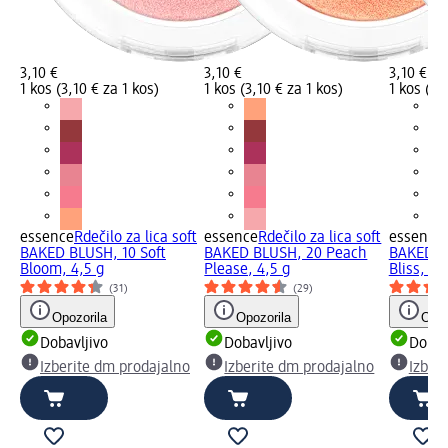
3,10 €
3,10 €
3,10 €
1 kos (3,10 € za 1 kos)
1 kos (3,10 € za 1 kos)
1 kos (3,
essence
Rdečilo za lica soft
essence
Rdečilo za lica soft
essence
BAKED BLUSH, 10 Soft
BAKED BLUSH, 20 Peach
BAKED B
Bloom, 4,5 g
Please, 4,5 g
Bliss, 4,
(31)
(29)
Opozorila
Opozorila
Opoz
Dobavljivo
Dobavljivo
Dobav
Izberite dm prodajalno
Izberite dm prodajalno
Izber