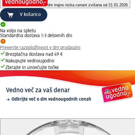
dm trajno nizka cena
ni zvišana od 21.01.2026
V košarico
Na voljo na spletu
Standardna dostava 1-3 delovnih dni
Preverite razpoložljivost v dm prodajalni
Brezplačna dostava nad 49 €
Nakupujte vednougodno
Zbirajte in unovčujte točke
Vedno več za vaš denar
Odkrijte več o dm vednougodnih cenah