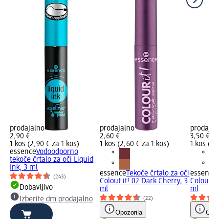
prodajalno
prodajalno
prodajal
2,90 €
2,60 €
3,50 €
1 kos (2,90 € za 1 kos)
1 kos (2,60 € za 1 kos)
1 kos (3,
essence
Vodoodporno
tekoče črtalo za oči Liquid
Ink, 3 ml
essence
Tekoče črtalo za oči
essence
(243)
Colout it! 02 Dark Cherry, 3
Colout it
Dobavljivo
ml
ml
(22)
Izberite dm prodajalno
Opozorila
Opoz