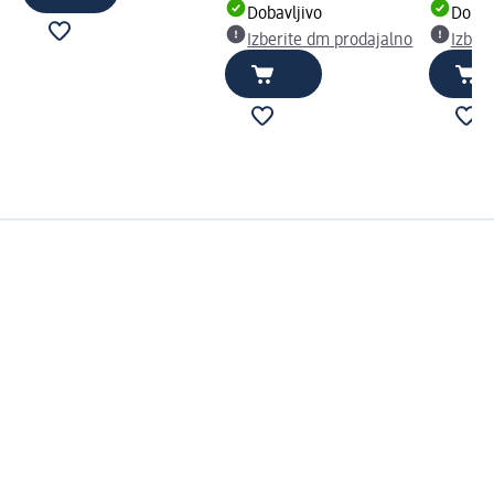
Dobavljivo
Dobav
Izberite dm prodajalno
Izber