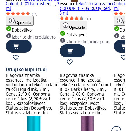
Colout it! 01 Burnished..., 3
essence
Tekoče črtalo za oči
Colout it
ml
COLOUR it! - 04 Rusty Red,
ml
3 ml
(17)
(11)
Opozorila
Opoz
Opozorila
Dobavljivo
Dobav
Dobavljivo
Izberite dm prodajalno
Izber
Izberite dm prodajalno
Drugi so kupili tudi
Blagovna znamka:
Blagovna znamka:
Blagovn
essence; Ime izdelka:
essence; Ime izdelka:
essence;
Vodoodporno tekoče črtalo
Tekoče črtalo za oči Colout
Tekoče čr
za oči Liquid Ink, 3 ml;
it! 02 Dark Cherry, 3 ml;
it! 01 B
Cena: 2,90 €; Osnovna
Cena: 2,60 €; Osnovna
ml; Cena
cena: 1 kos (2,90 € za 1
cena: 1 kos (2,60 € za 1
cena: 1 k
kos); Razpoložljivost:
kos); Razpoložljivost:
kos); Raz
Status zelen Dobavljivo,
Status zelen Dobavljivo,
Status z
Status siv Izberite dm
Status siv Izberite dm
Status si