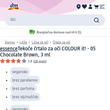
Išči
Brezplačna dostava nad 49 € (1)
Domov
Ličila
Ličila za oči
Črtala za oči
essence
Tekoče črtalo za oči COLOUR it! - 05
Chocolate Brown, 3 ml
3.8
(
28 ocen
)
vegansko
brez parabenov
brez parfuma
brez olj/maščob
vegansko