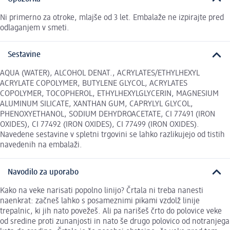
Ni primerno za otroke, mlajše od 3 let. Embalaže ne izpirajte pred
odlaganjem v smeti.
Sestavine
AQUA (WATER), ALCOHOL DENAT., ACRYLATES/ETHYLHEXYL
ACRYLATE COPOLYMER, BUTYLENE GLYCOL, ACRYLATES
COPOLYMER, TOCOPHEROL, ETHYLHEXYLGLYCERIN, MAGNESIUM
ALUMINUM SILICATE, XANTHAN GUM, CAPRYLYL GLYCOL,
PHENOXYETHANOL, SODIUM DEHYDROACETATE, CI 77491 (IRON
OXIDES), CI 77492 (IRON OXIDES), CI 77499 (IRON OXIDES).
Navedene sestavine v spletni trgovini se lahko razlikujejo od tistih
navedenih na embalaži.
Navodilo za uporabo
Kako na veke narisati popolno linijo? Črtala ni treba nanesti
naenkrat: začneš lahko s posameznimi pikami vzdolž linije
trepalnic, ki jih nato povežeš. Ali pa narišeš črto do polovice veke
od sredine proti zunanjosti in nato še drugo polovico od notranjega