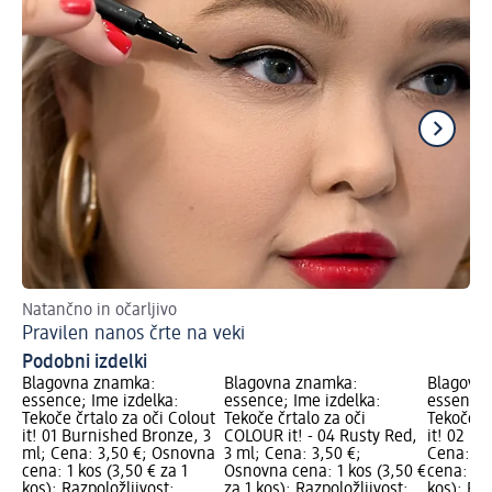
Natančno in očarljivo
Nav
Pravilen nanos črte na veki
Li
Podobni izdelki
Blagovna znamka:
Blagovna znamka:
Blagovn
essence; Ime izdelka:
essence; Ime izdelka:
essence;
Tekoče črtalo za oči Colout
Tekoče črtalo za oči
Tekoče čr
it! 01 Burnished Bronze, 3
COLOUR it! - 04 Rusty Red,
it! 02 Da
ml; Cena: 3,50 €; Osnovna
3 ml; Cena: 3,50 €;
Cena: 2,
cena: 1 kos (3,50 € za 1
Osnovna cena: 1 kos (3,50 €
cena: 1 k
kos); Razpoložljivost:
za 1 kos); Razpoložljivost:
kos); Raz