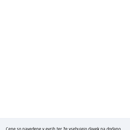
Cene so navedene v evrih ter že vsebujejo davek na dodano