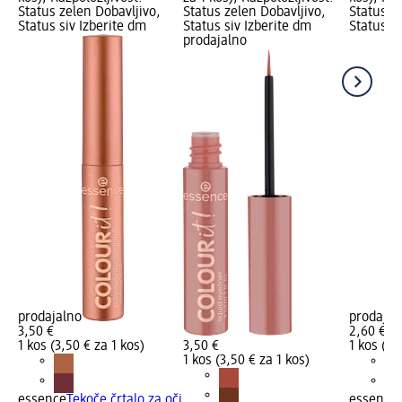
Status zelen Dobavljivo,
Status zelen Dobavljivo,
Status z
Status siv Izberite dm
Status siv Izberite dm
Status si
prodajalno
prodajalno
prodajal
3,50 €
2,60 €
1 kos (3,50 € za 1 kos)
3,50 €
1 kos (2,
1 kos (3,50 € za 1 kos)
essence
Tekoče črtalo za oči
essence