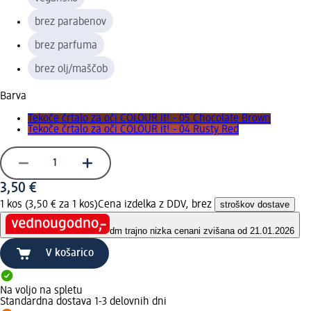
brez parabenov
brez parfuma
brez olj/maščob
Barva
Tekoče črtalo za oči COLOUR it! - 05 Chocolate Brown
Tekoče črtalo za oči COLOUR it! - 04 Rusty Red
3,50 €
1 kos (3,50 € za 1 kos)
Cena izdelka z DDV, brez
stroškov dostave
dm trajno nizka cena
ni zvišana od 21.01.2026
V košarico
Na voljo na spletu
Standardna dostava 1-3 delovnih dni