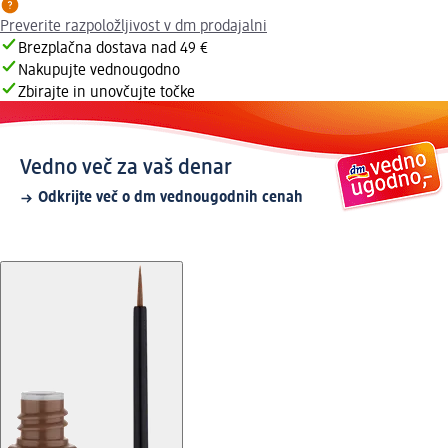
Preverite razpoložljivost v dm prodajalni
Brezplačna dostava nad 49 €
Nakupujte vednougodno
Zbirajte in unovčujte točke
Vedno več za vaš denar
Odkrijte več o dm vednougodnih cenah