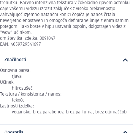
trenutku. Barvno intenzivna tekstura v čokoladno rjavem odtenku
daje vašemu videzu izrazit zaključek z visoko prekrivnostjo.
Zahvaljujoč izjemno natančni konici čopiča je nanos črtala
neverjetno enostaven in omogoča definirane linije z enim samim
potegom. Tako boste v hipu ustvarili popoln, dolgotrajen videz z
"wow" učinkom.
dm številka izdelka: 3091047
EAN: 4059729541697
Značilnosti
Osnovna barva:
rjava
Učinek:
hitrosušeč
Tekstura / konsistenca / nanos:
tekoče
Lastnosti izdelka:
vegansko, brez parabenov, brez parfuma, brez olj/maščob
Opozorila