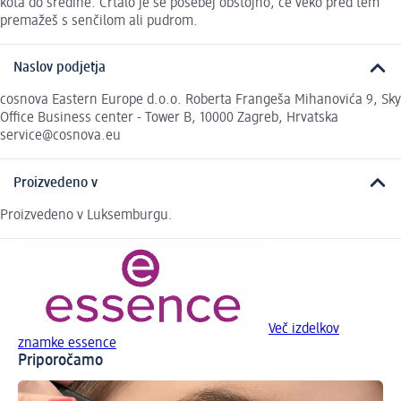
kota do sredine. Črtalo je še posebej obstojno, če veko pred tem
premažeš s senčilom ali pudrom.
Naslov podjetja
cosnova Eastern Europe d.o.o. Roberta Frangeša Mihanovića 9, Sky
Office Business center - Tower B, 10000 Zagreb, Hrvatska
service@cosnova.eu
Proizvedeno v
Proizvedeno v Luksemburgu.
Več izdelkov
znamke essence
Priporočamo