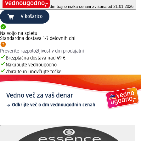
dm trajno nizka cena
ni zvišana od 21.01.2026
V košarico
Na voljo na spletu
Standardna dostava 1-3 delovnih dni
Preverite razpoložljivost v dm prodajalni
Brezplačna dostava nad 49 €
Nakupujte vednougodno
Zbirajte in unovčujte točke
Vedno več za vaš denar
Odkrijte več o dm vednougodnih cenah