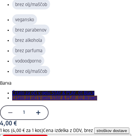
brez olj/maščob
vegansko
brez parabenov
brez alkohola
brez parfuma
vodoodporno
brez olj/maščob
Barva
Črtalo za oči v gelu STAY & PLAY, 01 Black
Črtalo za oči v gelu STAY & PLAY, 02 Brown
4,00 €
1 kos (4,00 € za 1 kos)
Cena izdelka z DDV, brez
stroškov dostave