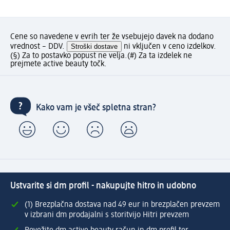
Cene so navedene v evrih ter že vsebujejo davek na dodano
vrednost – DDV.
Stroški dostave
ni vključen v ceno izdelkov.
(§) Za to postavko popust ne velja.
(#) Za ta izdelek ne
prejmete active beauty točk.
Kako vam je všeč spletna stran?
Ustvarite si dm profil - nakupujte hitro in udobno
(1) Brezplačna dostava nad 49 eur in brezplačen prevzem
v izbrani dm prodajalni s storitvijo Hitri prevzem