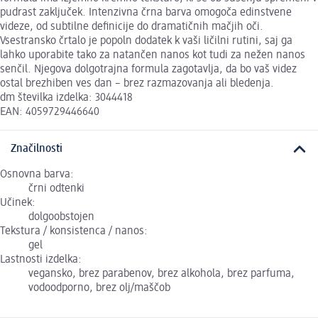
pudrast zaključek. Intenzivna črna barva omogoča edinstvene
videze, od subtilne definicije do dramatičnih mačjih oči.
Vsestransko črtalo je popoln dodatek k vaši ličilni rutini, saj ga
lahko uporabite tako za natančen nanos kot tudi za nežen nanos
senčil. Njegova dolgotrajna formula zagotavlja, da bo vaš videz
ostal brezhiben ves dan – brez razmazovanja ali bledenja.
dm številka izdelka: 3044418
EAN: 4059729446640
Značilnosti
Osnovna barva:
črni odtenki
Učinek:
dolgoobstojen
Tekstura / konsistenca / nanos:
gel
Lastnosti izdelka:
vegansko, brez parabenov, brez alkohola, brez parfuma,
vodoodporno, brez olj/maščob