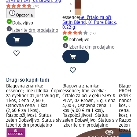
STAY & PLAY, 02 Brown, 5 g
(30)
Opozorila
essence
Gel črtalo za oči
Satin Blend, 01 Pure Black,
Dobavljivo
0,22 g
Izberite dm prodajalno
(32)
Dobavljivo
Izberite dm prodajalno
Drugi so kupili tudi
Blagovna znamka:
Blagovna znamka:
Blagovna
essence; Ime izdelka: Čopič
essence; Ime izdelka:
PROFESS
za eyeliner 01 Just Wing It,
Črtalo za oči v gelu STAY &
izdelka: 
1 kos; Cena: 2,60 €;
PLAY, 02 Brown, 5 g; Cena:
nanos lič
Osnovna cena: 1 kos
4,00 €; Osnovna cena: 1
kos; Cen
(2,60 € za 1 kos);
kos (4,00 € za 1 kos);
cena: 1 k
Razpoložljivost: Status
Razpoložljivost: Status
kos); dm
zelen Dobavljivo, Status siv
zelen Dobavljivo, Status siv
Razpoložl
Izberite dm prodajalno
Izberite dm prodajalno
zelen Dob
Izberite