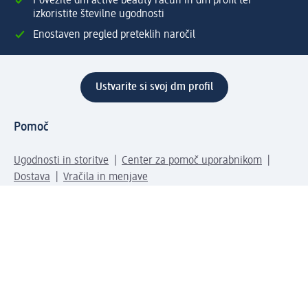
Povežite dm active beauty račun in dm profil ter
izkoristite številne ugodnosti
Enostaven pregled preteklih naročil
Ustvarite si svoj dm profil
Pomoč
Ugodnosti in storitve
Center za pomoč uporabnikom
Dostava
Vračila in menjave
Podjetje
O nas
Družbena odgovornost
Zaposlitev
Mediji
dm svet