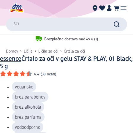
Išči
Brezplačna dostava nad 49 € (1)
Domov
Ličila
Ličila za oči
Črtala za oči
essence
Črtalo za oči v gelu STAY & PLAY, 01 Black,
5 g
4.4
(
38 ocen
)
vegansko
brez parabenov
brez alkohola
brez parfuma
vodoodporno