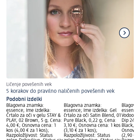
Ličenje povešenih vek
Kak
5 korakov do pravilno naličenih povešenih vek
Na
Podobni izdelki
Blagovna znamka:
Blagovna znamka:
Blagovn
essence; Ime izdelka:
essence; Ime izdelka: Gel
essence;
Črtalo za oči v gelu STAY &
črtalo za oči Satin Blend, 01
Vodoodpo
PLAY, 02 Brown, 5 g; Cena:
Pure Black, 0,22 g; Cena:
Dip 24h 
4,00 €; Osnovna cena: 1
3,10 €; Osnovna cena: 1 kos
Black, 3 
kos (4,00 € za 1 kos);
(3,10 € za 1 kos);
Osnovna 
Razpoložljivost: Status
Razpoložljivost: Status
(2,90 € z