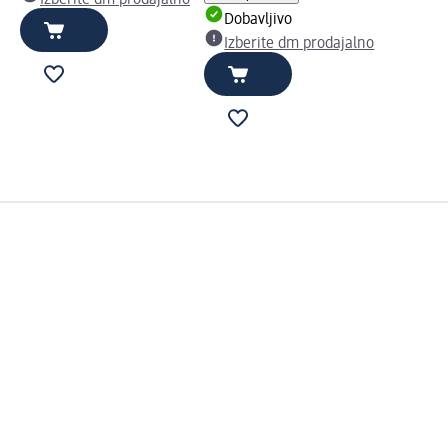
Izberite dm prodajalno
Dobavljivo
Izberite dm prodajalno