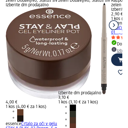
zelen Dobavljivo, Status siv
zelen Dobavljivo, Status siv
Razpoložl
Izberite dm prodajalno
zelen Dob
Izberite
2,90 €
1 kos (2,
essence
za oči D
01..., 3 m
Dobav
Izber
Izberite dm prodajalno
3,10 €
4,00 €
1 kos (3,10 € za 1 kos)
1 kos (4,00 € za 1 kos)
essence
Črtalo za oči v gelu