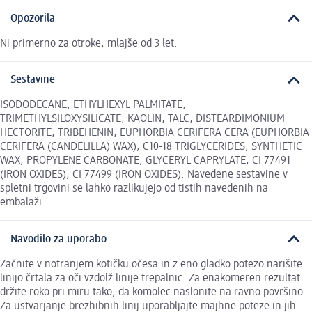
Opozorila
Ni primerno za otroke, mlajše od 3 let.
Sestavine
ISODODECANE, ETHYLHEXYL PALMITATE,
TRIMETHYLSILOXYSILICATE, KAOLIN, TALC, DISTEARDIMONIUM
HECTORITE, TRIBEHENIN, EUPHORBIA CERIFERA CERA (EUPHORBIA
CERIFERA (CANDELILLA) WAX), C10-18 TRIGLYCERIDES, SYNTHETIC
WAX, PROPYLENE CARBONATE, GLYCERYL CAPRYLATE, CI 77491
(IRON OXIDES), CI 77499 (IRON OXIDES). Navedene sestavine v
spletni trgovini se lahko razlikujejo od tistih navedenih na
embalaži.
Navodilo za uporabo
Začnite v notranjem kotičku očesa in z eno gladko potezo narišite
linijo črtala za oči vzdolž linije trepalnic. Za enakomeren rezultat
držite roko pri miru tako, da komolec naslonite na ravno površino.
Za ustvarjanje brezhibnih linij uporabljajte majhne poteze in jih