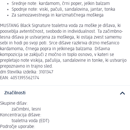
Srednje note: kardamom, črni poper, jelkin balzam
Spodnje note: viski, pačuli, sandalovina, jantar, tonka
Za samozavestnega in karizmatičnega moškega
MUSTANG Black Signature toaletna voda za moške je dišava, ki
pooseblja avtentičnost, svobodo in individualnost. Ta začimbno-
lesna dišava je ustvarjena za moškega, ki ostaja zvest samemu
sebi in hodi po svoji poti. Srce dišave razkriva drzno mešanico
kardamoma, črnega popra in jelkinega balzama. Dišavna
kompozicija se zaključi z močno in toplo osnovo, v kateri se
prepletajo note viskija, pačulija, sandalovine in tonke, ki ustvarijo
prepoznavno in trajno sled.
dm številka izdelka: 3101347
EAN: 4051395562174
Značilnosti
Skupine dišav:
začimbni, lesni
Koncentracija dišave:
toaletna voda (EDT)
Področje uporabe: