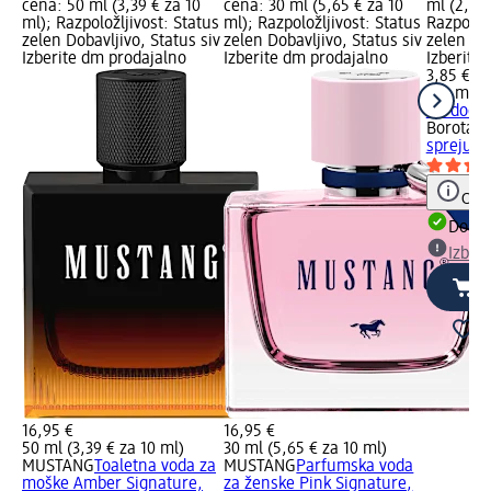
cena: 50 ml (3,39 € za 10
cena: 30 ml (5,65 € za 10
ml (2,57 
ml); Razpoložljivost: Status
ml); Razpoložljivost: Status
Razpoložl
zelen Dobavljivo, Status siv
zelen Dobavljivo, Status siv
zelen Dob
Izberite dm prodajalno
Izberite dm prodajalno
Izberite
3,85 €
150 ml (2
+ 1 dodat
Borotalc
spreju Or
Opoz
Dobav
Izber
16,95 €
16,95 €
50 ml (3,39 € za 10 ml)
30 ml (5,65 € za 10 ml)
MUSTANG
Toaletna voda za
MUSTANG
Parfumska voda
moške Amber Signature,
za ženske Pink Signature,