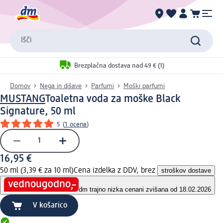
Išči
Brezplačna dostava nad 49 € (1)
Domov
Nega in dišave
Parfumi
Moški parfumi
MUSTANG
Toaletna voda za moške Black
Signature, 50 ml
5
(
1 ocena
)
16,95 €
50 ml (3,39 € za 10 ml)
Cena izdelka z DDV, brez
stroškov dostave
dm trajno nizka cena
ni zvišana od 18.02.2026
V košarico