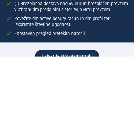
(1) Brezplačna dostava nad 49 eur in brezplačen prevzem
v izbrani dm prodajalni s storitvijo Hitri prevzem
Povežite dm active beauty račun in dm profil ter
izkoristite številne ugodnosti
Enostaven pregled preteklih naročil
Ustvarite si svoj dm profil
Pomoč
Ugodnosti in storitve
Center za pomoč uporabnikom
Dostava
Vračila in menjave
Podjetje
O nas
Družbena odgovornost
Zaposlitev
Mediji