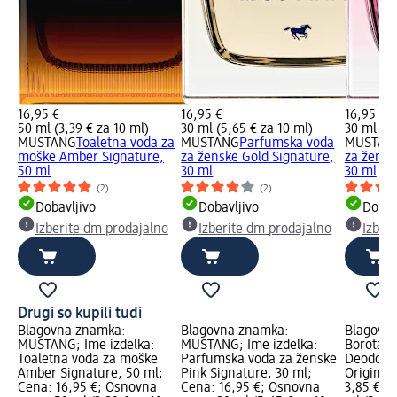
16,95 €
16,95 €
16,95 €
50 ml (3,39 € za 10 ml)
30 ml (5,65 € za 10 ml)
30 ml (5,
MUSTANG
Toaletna voda za
MUSTANG
Parfumska voda
MUSTAN
moške Amber Signature,
za ženske Gold Signature,
za žensk
50 ml
30 ml
30 ml
(2)
(2)
Dobavljivo
Dobavljivo
Dobav
Izberite dm prodajalno
Izberite dm prodajalno
Izber
Drugi so kupili tudi
Blagovna znamka:
Blagovna znamka:
Blagovn
MUSTANG; Ime izdelka:
MUSTANG; Ime izdelka:
Borotalc
Toaletna voda za moške
Parfumska voda za ženske
Deodoran
Amber Signature, 50 ml;
Pink Signature, 30 ml;
Original
Cena: 16,95 €; Osnovna
Cena: 16,95 €; Osnovna
3,85 €; 