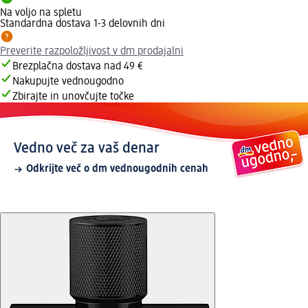
Na voljo na spletu
Standardna dostava 1-3 delovnih dni
Preverite razpoložljivost v dm prodajalni
Brezplačna dostava nad 49 €
Nakupujte vednougodno
Zbirajte in unovčujte točke
Vedno več za vaš denar
Odkrijte več o dm vednougodnih cenah