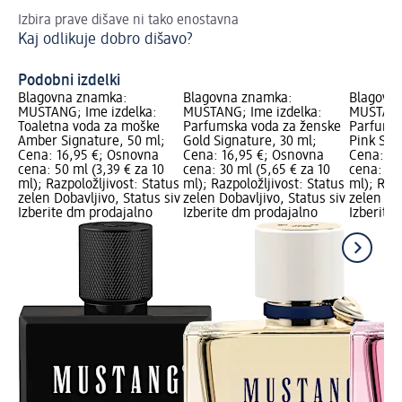
Izbira prave dišave ni tako enostavna
Ka
Kaj odlikuje dobro dišavo?
Mi
Podobni izdelki
Blagovna znamka:
Blagovna znamka:
Blagovn
MUSTANG; Ime izdelka:
MUSTANG; Ime izdelka:
MUSTANG;
Toaletna voda za moške
Parfumska voda za ženske
Parfumsk
Amber Signature, 50 ml;
Gold Signature, 30 ml;
Pink Sig
Cena: 16,95 €; Osnovna
Cena: 16,95 €; Osnovna
Cena: 16
cena: 50 ml (3,39 € za 10
cena: 30 ml (5,65 € za 10
cena: 30 
ml); Razpoložljivost: Status
ml); Razpoložljivost: Status
ml); Razp
zelen Dobavljivo, Status siv
zelen Dobavljivo, Status siv
zelen Dob
Izberite dm prodajalno
Izberite dm prodajalno
Izberite