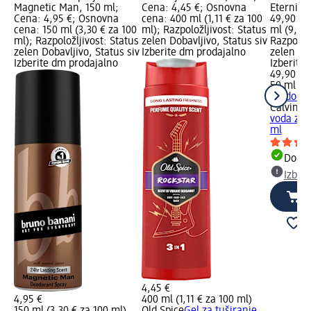
Magnetic Man, 150 ml;
Cena: 4,45 €; Osnovna
Eternity
Cena: 4,95 €; Osnovna
cena: 400 ml (1,11 € za 100
49,90 €;
cena: 150 ml (3,30 € za 100
ml); Razpoložljivost: Status
ml (9,98 
ml); Razpoložljivost: Status
zelen Dobavljivo, Status siv
Razpoložl
zelen Dobavljivo, Status siv
Izberite dm prodajalno
zelen Dob
Izberite dm prodajalno
Izberite
49,90 €
50 ml (9,
+ 1 dodat
Calvin Kl
voda za 
ml
Dobav
Izber
4,45 €
4,95 €
400 ml (1,11 € za 100 ml)
150 ml (3,30 € za 100 ml)
Old Spice
Gel za tuširanje