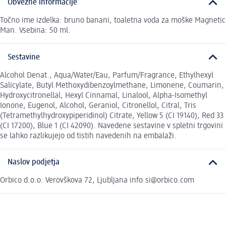
Obvezne informacije
Točno ime izdelka: bruno banani, toaletna voda za moške Magnetic
Man. Vsebina: 50 ml.
Sestavine
Alcohol Denat., Aqua/Water/Eau, Parfum/Fragrance, Ethylhexyl
Salicylate, Butyl Methoxydibenzoylmethane, Limonene, Coumarin,
Hydroxycitronellal, Hexyl Cinnamal, Linalool, Alpha-Isomethyl
Ionone, Eugenol, Alcohol, Geraniol, Citronellol, Citral, Tris
(Tetramethylhydroxypiperidinol) Citrate, Yellow 5 (CI 19140), Red 33
(CI 17200), Blue 1 (CI 42090). Navedene sestavine v spletni trgovini
se lahko razlikujejo od tistih navedenih na embalaži.
Naslov podjetja
Orbico d.o.o. Verovškova 72, Ljubljana info.si@orbico.com