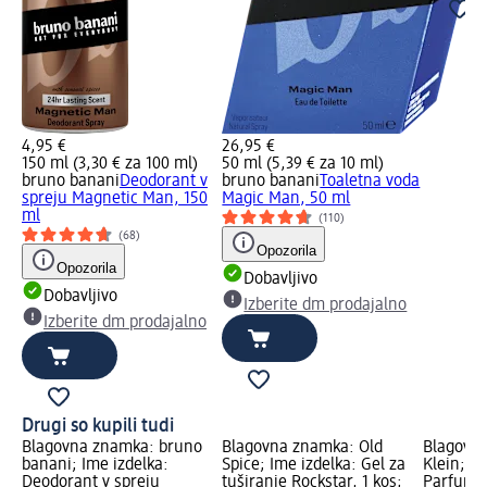
4,95 €
26,95 €
150 ml (3,30 € za 100 ml)
50 ml (5,39 € za 10 ml)
bruno banani
Deodorant v
bruno banani
Toaletna voda
spreju Magnetic Man, 150
Magic Man, 50 ml
ml
(110)
(68)
Opozorila
Opozorila
Dobavljivo
Dobavljivo
Izberite dm prodajalno
Izberite dm prodajalno
Drugi so kupili tudi
Blagovna znamka: bruno
Blagovna znamka: Old
Blagovna
banani; Ime izdelka:
Spice; Ime izdelka: Gel za
Klein; Im
Deodorant v spreju
tuširanje Rockstar, 1 kos;
Parfumsk