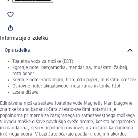
Informacije o izdelku
Opis izdelka
Toaletna voda za moške (EDT)
Zgornje note: bergamotka, mandarina, muškatni žajbelj,
roza poper
Srednje note: kardamom, brin, črni poper, muškatni orešček
Osnovne note: akigalawood, nota ruma in tonka fižol
Lesna dišava
Edinstvena moška sestava toaletne vode Magnetic Man blagovne
znamke bruno banani očara z lesno-svežimi notami in je
popolnoma primerna za razigranega in samozavestnega moškega.
V uvodu moške dišave navdušijo sveže arome, kot sta bergamotka
in mandarina, ki so v popolnem ravnovesju z notami kardamoma
in črnega popra. V bazi čute očarajo poudarki opojnih akordov