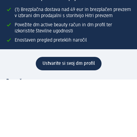
(1) Brezplačna dostava nad 49 eur in brezplačen prevzem
v izbrani dm prodajalni s storitvijo Hitri prevzem
Povežite dm active beauty račun in dm profil ter
izkoristite številne ugodnosti
Enostaven pregled preteklih naročil
Ustvarite si svoj dm profil
Pomoč
Ugodnosti in storitve
Center za pomoč uporabnikom
Dostava
Vračila in menjave
Podjetje
O nas
Družbena odgovornost
Zaposlitev
Mediji