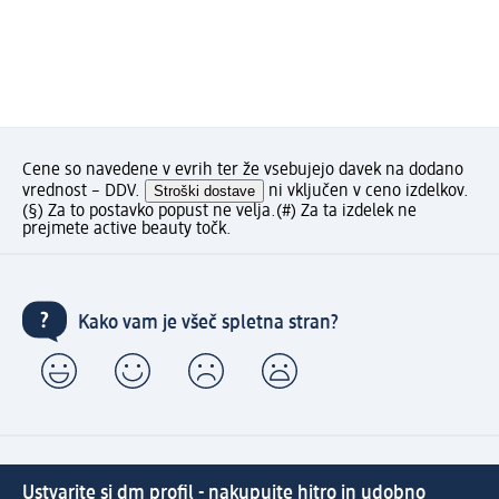
Cene so navedene v evrih ter že vsebujejo davek na dodano
vrednost – DDV.
Stroški dostave
ni vključen v ceno izdelkov.
(§) Za to postavko popust ne velja.
(#) Za ta izdelek ne
prejmete active beauty točk.
Kako vam je všeč spletna stran?
Ustvarite si dm profil - nakupujte hitro in udobno