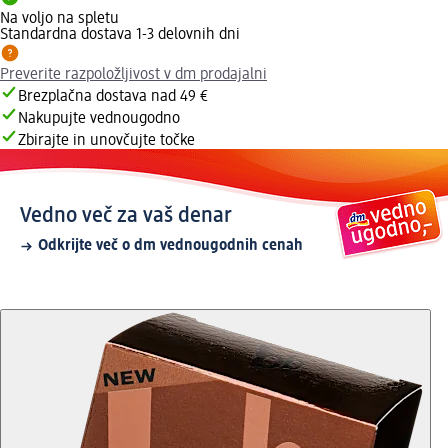
Na voljo na spletu
Standardna dostava 1-3 delovnih dni
Preverite razpoložljivost v dm prodajalni
Brezplačna dostava nad 49 €
Nakupujte vednougodno
Zbirajte in unovčujte točke
Vedno več za vaš denar
Odkrijte več o dm vednougodnih cenah