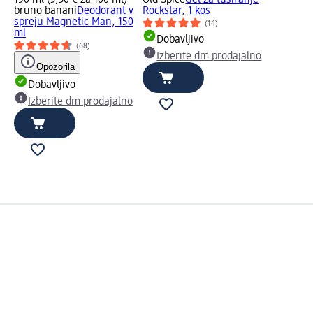
bruno banani
Deodorant v
Rockstar, 1 kos
spreju Magnetic Man, 150
(14)
ml
Dobavljivo
(68)
Izberite dm prodajalno
Opozorila
Dobavljivo
Izberite dm prodajalno