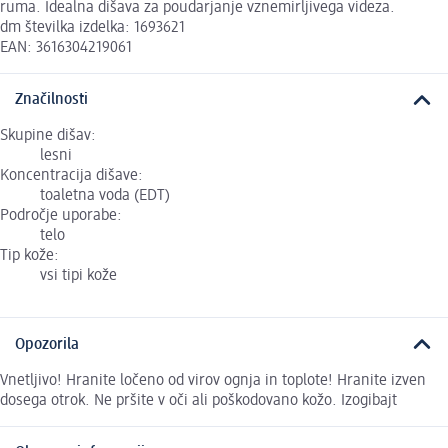
ruma. Idealna dišava za poudarjanje vznemirljivega videza.
dm številka izdelka: 1693621
EAN: 3616304219061
Značilnosti
Skupine dišav:
lesni
Koncentracija dišave:
toaletna voda (EDT)
Področje uporabe:
telo
Tip kože:
vsi tipi kože
Opozorila
Vnetljivo! Hranite ločeno od virov ognja in toplote! Hranite izven
dosega otrok. Ne pršite v oči ali poškodovano kožo. Izogibajt