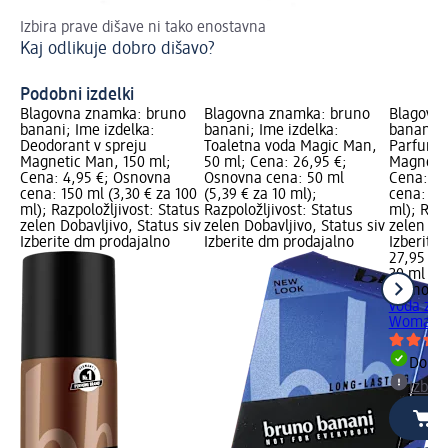
Izbira prave dišave ni tako enostavna
Ka
Kaj odlikuje dobro dišavo?
Mi
Podobni izdelki
Blagovna znamka: bruno
Blagovna znamka: bruno
Blagovn
banani; Ime izdelka:
banani; Ime izdelka:
banani; 
Deodorant v spreju
Toaletna voda Magic Man,
Parfumsk
Magnetic Man, 150 ml;
50 ml; Cena: 26,95 €;
Magneti
Cena: 4,95 €; Osnovna
Osnovna cena: 50 ml
Cena: 27
cena: 150 ml (3,30 € za 100
(5,39 € za 10 ml);
cena: 30 
ml); Razpoložljivost: Status
Razpoložljivost: Status
ml); Razp
zelen Dobavljivo, Status siv
zelen Dobavljivo, Status siv
zelen Dob
Izberite dm prodajalno
Izberite dm prodajalno
Izberite
27,95 €
30 ml (9,
bruno b
voda za 
Woman, 
Dobav
Izber