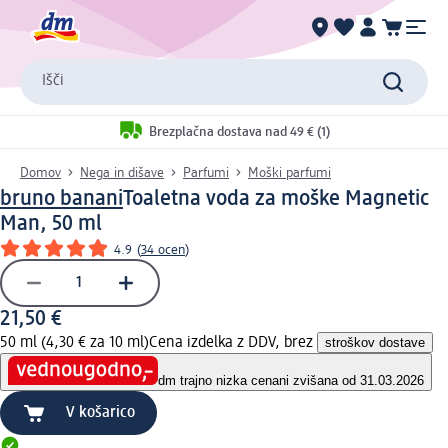
Išči
Brezplačna dostava nad 49 € (1)
Domov
Nega in dišave
Parfumi
Moški parfumi
bruno banani
Toaletna voda za moške Magnetic
Man, 50 ml
4.9
(
34 ocen
)
21,50 €
50 ml (4,30 € za 10 ml)
Cena izdelka z DDV, brez
stroškov dostave
dm trajno nizka cena
ni zvišana od 31.03.2026
V košarico