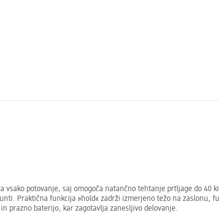
za vsako potovanje, saj omogoča natančno tehtanje prtljage do 40 k
unti. Praktična funkcija »hold« zadrži izmerjeno težo na zaslonu, 
in prazno baterijo, kar zagotavlja zanesljivo delovanje.