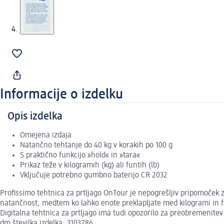
Informacije o izdelku
Opis izdelka
Omejena izdaja
Natančno tehtanje do 40 kg v korakih po 100 g
S praktično funkcijo »hold« in »tara«
Prikaz teže v kilogramih (kg) ali funtih (lb)
Vključuje potrebno gumbno baterijo CR 2032
Profissimo tehtnica za prtljago OnTour je nepogrešljiv pripomoček 
natančnost, medtem ko lahko enote preklapljate med kilogrami in f
Digitalna tehtnica za prtljago ima tudi opozorilo za preobremenitev 
dm številka izdelka: 3103786