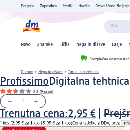
Podjetje
Zaposlitev
Mediji
Navdih
Ozaveščeno življenje
Išči
Novo
Znamke
Ličila
Nega in dišave
Lasje
Brezplačna dostava nad
Domov
Nega in dišave
Torbe in nahrbtniki
Profissimo
Digitalna tehtnica
2.8
(
9 ocen
)
Trenutna cena:
2,95 €
|
Prejš
1 kos (2,95 € za 1 kos |
5,95 € za 1 kos
)
Cena izdelka z DDV, brez
str