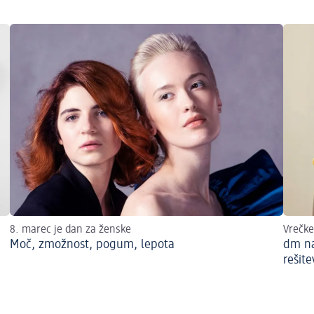
8. marec je dan za ženske
Vrečke
Moč, zmožnost, pogum, lepota
dm na
rešit