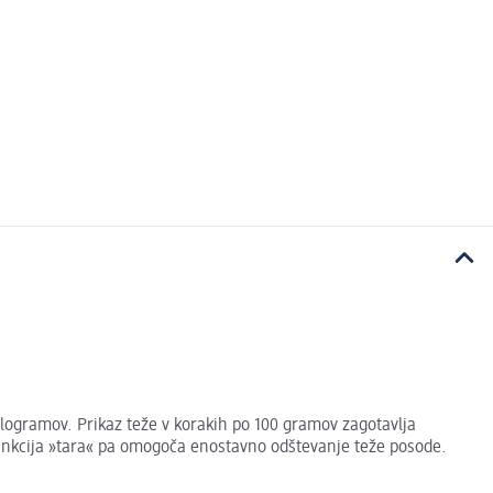
ilogramov. Prikaz teže v korakih po 100 gramov zagotavlja
funkcija »tara« pa omogoča enostavno odštevanje teže posode.