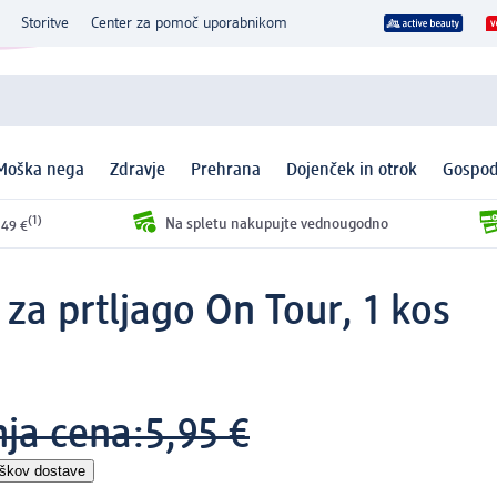
Storitve
Center za pomoč uporabnikom
Moška nega
Zdravje
Prehrana
Dojenček in otrok
Gospod
(1)
Na spletu nakupujte vednougodno
 49 €
 za prtljago On Tour, 1 kos
nja cena:
5,95 €
oškov dostave