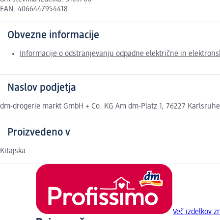
EAN: 4066447954418
Obvezne informacije
Informacije o odstranjevanju odpadne električne in elektron
Naslov podjetja
dm-drogerie markt GmbH + Co. KG Am dm-Platz 1, 76227 Karlsruh
Proizvedeno v
Kitajska
Več izdelkov 