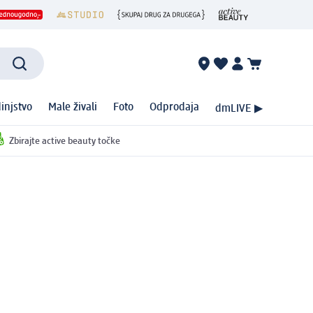
injstvo
Male živali
Foto
Odprodaja
dmLIVE ▶
Zbirajte active beauty točke