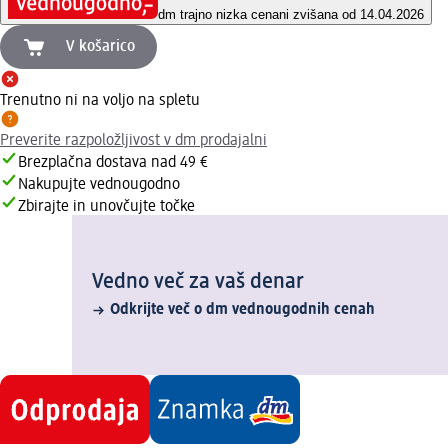
dm trajno nizka cena
ni zvišana od 14.04.2026
V košarico
Trenutno ni na voljo na spletu
Preverite razpoložljivost v dm prodajalni
Brezplačna dostava nad 49 €
Nakupujte vednougodno
Zbirajte in unovčujte točke
Vedno več za vaš denar
Odkrijte več o dm vednougodnih cenah