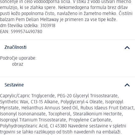
sončenje in celo vodoodporna ličila. V stiku z vodo ustvari mlečno
emulzijo, ki se zlahka spere. Nekomedogena formula brez dišav
pusti kožo popolnoma čisto, navlaženo in žametno mehko. Čistilni
balzam Pem Delian Meltaway je primeren za vse tipe kože.
dm številka izdelka: 3103918
EAN: 5999574490780
Značilnosti
Področje uporabe:
obraz
Sestavine
Caprylic/Capric Triglyceride, PEG-20 Glyceryl Triisostearate,
Synthetic Wax, C13-15 Alkane, Polyglyceryl-4 Oleate, Isopropyl
Myristate, Helianthus Annuus Seed Oil, Rubus Idaeus Fruit Extract,
Isononyl Isononanoate, Tocopherol, Stearalkonium Hectorite,
Isopropyl Titanium Triisostearate, Propylene Carbonate,
Polyhydroxystearic Acid, CI 45380 Navedene sestavine v spletni
trgovini se lahko razlikujejo od tistih navedenih na embalaži.