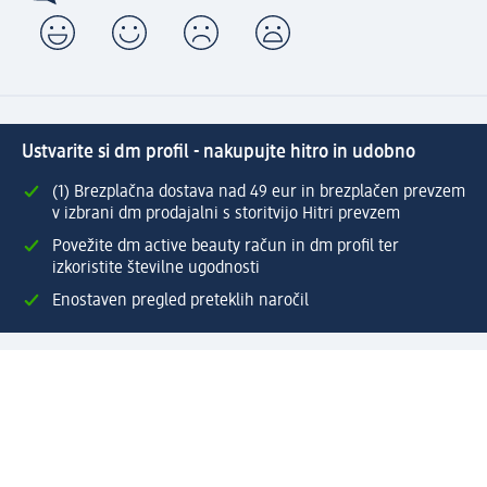
Ustvarite si dm profil - nakupujte hitro in udobno
(1) Brezplačna dostava nad 49 eur in brezplačen prevzem
v izbrani dm prodajalni s storitvijo Hitri prevzem
Povežite dm active beauty račun in dm profil ter
izkoristite številne ugodnosti
Enostaven pregled preteklih naročil
Ustvarite si svoj dm profil
Pomoč