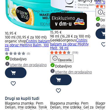
ličil, bre
Opoz
Dobav
Izber
15,95 €
10,95 €
98 ml (16,28 € za 100 ml)
100 ml (10,95 € za 100 ml)
Geek&Gorgeous
Čistilni
organic shop
Čistilni balzam
balzam za obraz Mighty
za obraz Melting Balm, 100
Melt, 98 ml
ml
(358)
(0)
Dobavljivo
Opozorila
Izberite dm prodajalno
Dobavljivo
Izberite dm prodajalno
Drugi so kupili tudi
Blagovna znamka: Pem
Blagovna znamka: Pem
Blagovn
Delian; Ime izdelka: Tonik
Delian; Ime izdelka: Gel za
Delian; I