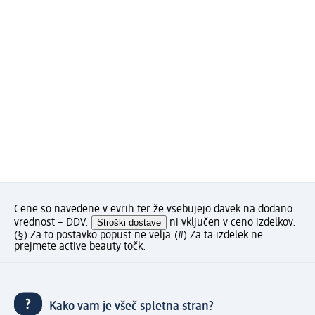
Cene so navedene v evrih ter že vsebujejo davek na dodano
vrednost – DDV.
Stroški dostave
ni vključen v ceno izdelkov.
(§) Za to postavko popust ne velja.
(#) Za ta izdelek ne
prejmete active beauty točk.
Kako vam je všeč spletna stran?