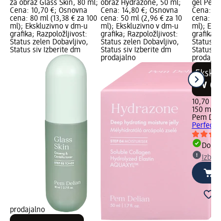
za obraz Glass Skin, 80 ml;
obraz Hydrazone, 50 ml;
gel Perfe
Cena: 10,70 €; Osnovna
Cena: 14,80 €; Osnovna
Cena: 10
cena: 80 ml (13,38 € za 100
cena: 50 ml (2,96 € za 10
cena: 150
ml); Ekskluzivno v dm-u
ml); Ekskluzivno v dm-u
ml); Eks
grafika; Razpoložljivost:
grafika; Razpoložljivost:
grafika; 
Status zelen Dobavljivo,
Status zelen Dobavljivo,
Status z
Status siv Izberite dm
Status siv Izberite dm
Status si
prodajalno
prodajal
10,70 €
150 ml (7
Pem Del
Perfecto
Dobav
Izber
prodajalno