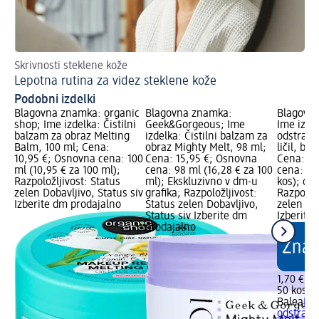
Skrivnosti steklene kože
Lepotna rutina za videz steklene kože
Podobni izdelki
Blagovna znamka: organic
Blagovna znamka:
Blagovna
shop; Ime izdelka: Čistilni
Geek&Gorgeous; Ime
Ime izdel
balzam za obraz Melting
izdelka: Čistilni balzam za
odstranj
Balm, 100 ml; Cena:
obraz Mighty Melt, 98 ml;
ličil, bre
10,95 €; Osnovna cena: 100
Cena: 15,95 €; Osnovna
Cena: 1,
ml (10,95 € za 100 ml);
cena: 98 ml (16,28 € za 100
cena: 50 
Razpoložljivost: Status
ml); Ekskluzivno v dm-u
kos); dm
zelen Dobavljivo, Status siv
grafika; Razpoložljivost:
Razpoložl
Izberite dm prodajalno
Status zelen Dobavljivo,
zelen Dob
Status siv Izberite dm
Izberite
prodajalno
1,70 €
50 kos (0
Balea
Bla
odstranj