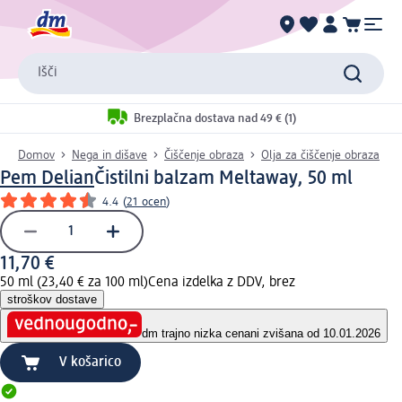
Išči
Brezplačna dostava nad 49 € (1)
Domov
Nega in dišave
Čiščenje obraza
Olja za čiščenje obraza
Pem Delian
Čistilni balzam Meltaway, 50 ml
4.4
(
21 ocen
)
11,70 €
50 ml (23,40 € za 100 ml)
Cena izdelka z DDV, brez
stroškov dostave
dm trajno nizka cena
ni zvišana od 10.01.2026
V košarico