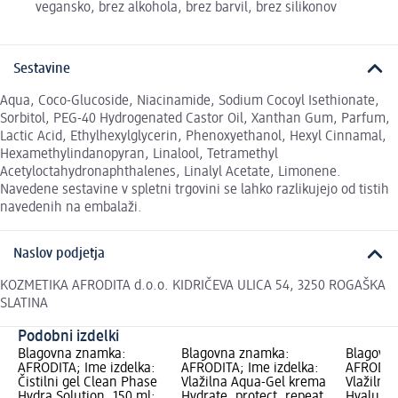
vegansko, brez alkohola, brez barvil, brez silikonov
Sestavine
Aqua, Coco-Glucoside, Niacinamide, Sodium Cocoyl Isethionate,
Sorbitol, PEG-40 Hydrogenated Castor Oil, Xanthan Gum, Parfum,
Lactic Acid, Ethylhexylglycerin, Phenoxyethanol, Hexyl Cinnamal,
Hexamethylindanopyran, Linalool, Tetramethyl
Acetyloctahydronaphthalenes, Linalyl Acetate, Limonene.
Navedene sestavine v spletni trgovini se lahko razlikujejo od tistih
navedenih na embalaži.
Naslov podjetja
KOZMETIKA AFRODITA d.o.o. KIDRIČEVA ULICA 54, 3250 ROGAŠKA
SLATINA
Podobni izdelki
Blagovna znamka:
Blagovna znamka:
Blagovn
AFRODITA; Ime izdelka:
AFRODITA; Ime izdelka:
AFRODITA
Čistilni gel Clean Phase
Vlažilna Aqua-Gel krema
Vlažilni 
Hydra Solution, 150 ml;
Hydrate, protect, repeat.,
Hyaluron