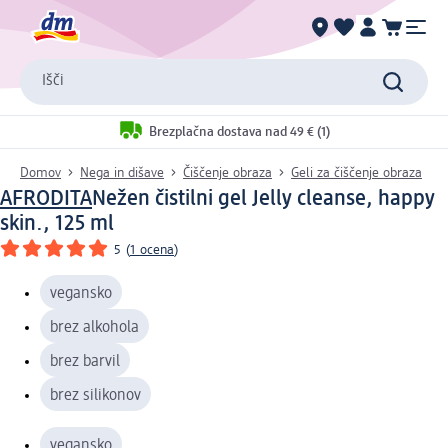
Išči
Brezplačna dostava nad 49 € (1)
Domov
Nega in dišave
Čiščenje obraza
Geli za čiščenje obraza
AFRODITA
Nežen čistilni gel Jelly cleanse, happy
skin., 125 ml
5
(
1 ocena
)
vegansko
brez alkohola
brez barvil
brez silikonov
vegansko