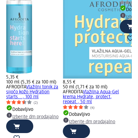
Dobav
Izber
5,35 €
100 ml (5,35 € za 100 ml)
8,55 €
AFRODITA
Vlažilni tonik za
50 ml (1,71 € za 10 ml)
sijočo kožo Hydration
AFRODITA
Vlažilna Aqua-Gel
starts..., 100 ml
krema Hydrate, protect,
repeat., 50 ml
(2)
(4)
Dobavljivo
Dobavljivo
Izberite dm prodajalno
Izberite dm prodajalno