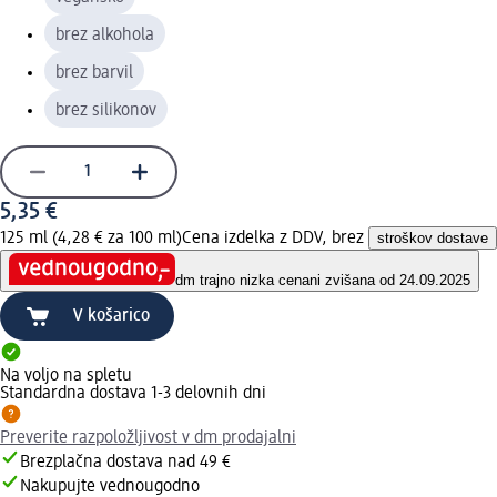
brez alkohola
brez barvil
brez silikonov
5,35 €
125 ml (4,28 € za 100 ml)
Cena izdelka z DDV, brez
stroškov dostave
dm trajno nizka cena
ni zvišana od 24.09.2025
V košarico
Na voljo na spletu
Standardna dostava 1-3 delovnih dni
Preverite razpoložljivost v dm prodajalni
Brezplačna dostava nad 49 €
Nakupujte vednougodno