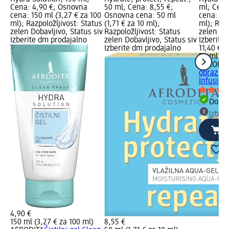
Cena: 4,90 €; Osnovna
50 ml; Cena: 8,55 €;
ml; Cena
cena: 150 ml (3,27 € za 100
Osnovna cena: 50 ml
cena: 50
ml); Razpoložljivost: Status
(1,71 € za 10 ml);
ml); Razp
zelen Dobavljivo, Status siv
Razpoložljivost: Status
zelen Dob
Izberite dm prodajalno
zelen Dobavljivo, Status siv
Izberite
Izberite dm prodajalno
11,40 €
50 ml (2,
AFRODIT
obraz Hy
Infusion
Dobav
Izber
4,90 €
150 ml (3,27 € za 100 ml)
8,55 €