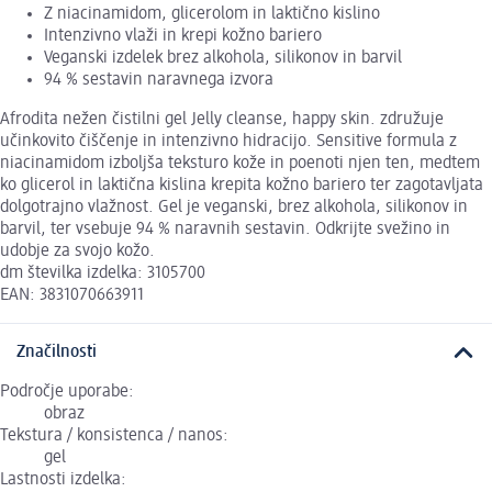
Z niacinamidom, glicerolom in laktično kislino
Intenzivno vlaži in krepi kožno bariero
Veganski izdelek brez alkohola, silikonov in barvil
94 % sestavin naravnega izvora
Afrodita nežen čistilni gel Jelly cleanse, happy skin. združuje
učinkovito čiščenje in intenzivno hidracijo. Sensitive formula z
niacinamidom izboljša teksturo kože in poenoti njen ten, medtem
ko glicerol in laktična kislina krepita kožno bariero ter zagotavljata
dolgotrajno vlažnost. Gel je veganski, brez alkohola, silikonov in
barvil, ter vsebuje 94 % naravnih sestavin. Odkrijte svežino in
udobje za svojo kožo.
dm številka izdelka: 3105700
EAN: 3831070663911
Značilnosti
Področje uporabe:
obraz
Tekstura / konsistenca / nanos:
gel
Lastnosti izdelka: