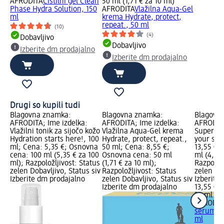
AFRODITA
Čistilni gel Clean
50 ml (1,71 € za 10 ml)
Phase Hydra Solution, 150
AFRODITA
Vlažilna Aqua-Gel
ml
krema Hydrate, protect,
repeat., 50 ml
(10)
(4)
Dobavljivo
Dobavljivo
Izberite dm prodajalno
Izberite dm prodajalno
Drugi so kupili tudi
Blagovna znamka:
Blagovna znamka:
Blagovn
AFRODITA; Ime izdelka:
AFRODITA; Ime izdelka:
AFRODITA
Vlažilni tonik za sijočo kožo
Vlažilna Aqua-Gel krema
Super vl
Hydration starts here!, 100
Hydrate, protect, repeat.,
your ski
ml; Cena: 5,35 €; Osnovna
50 ml; Cena: 8,55 €;
13,55 €;
cena: 100 ml (5,35 € za 100
Osnovna cena: 50 ml
ml (4,52 
ml); Razpoložljivost: Status
(1,71 € za 10 ml);
Razpoložl
zelen Dobavljivo, Status siv
Razpoložljivost: Status
zelen Dob
Izberite dm prodajalno
zelen Dobavljivo, Status siv
Izberite
Izberite dm prodajalno
13,55 €
30 ml (4,
AFRODIT
serum Ju
ml