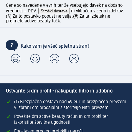
Cene so navedene v evrih ter že vsebujejo davek na dodano
vrednost – DDV.
Stroški dostave
ni vključen v ceno izdelkov.
(§) Za to postavko popust ne velja.
(#) Za ta izdelek ne
prejmete active beauty točk.
Kako vam je všeč spletna stran?
Ustvarite si dm profil - nakupujte hitro in udobno
(1) Brezplačna dostava nad 49 eur in brezplačen prevzem
v izbrani dm prodajalni s storitvijo Hitri prevzem
Povežite dm active beauty račun in dm profil ter
izkoristite številne ugodnosti
Enostaven pregled preteklih naročil