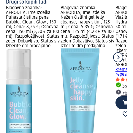
Drugi so kupili tudi
Blagovna znamka:
Blagovna znamka:
Blagovn
AFRODITA; Ime izdelka:
AFRODITA; Ime izdelka:
AFRODITA
Puhasta čistilna pena
Nežen čistilni gel Jelly
Vlažilna
Bubble. Clean. Glow., 150
cleanse, happy skin., 125
Hydrate, 
ml; Cena: 8,25 €; Osnovna
ml; Cena: 5,35 €; Osnovna
50 ml; C
cena: 150 ml (5,50 € za 100
cena: 125 ml (4,28 € za 100
Osnovna 
ml); Razpoložljivost: Status
ml); Razpoložljivost: Status
(1,71 € z
zelen Dobavljivo, Status siv
zelen Dobavljivo, Status siv
Razpoložl
Izberite dm prodajalno
Izberite dm prodajalno
zelen Dob
Izberite
8,55 €
50 ml (1,
AFRODIT
krema Hy
repeat.,
Dobav
Izber