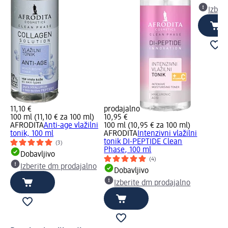
Izber
11,10 €
prodajalno
100 ml (11,10 € za 100 ml)
10,95 €
AFRODITA
Anti-age vlažilni
100 ml (10,95 € za 100 ml)
tonik, 100 ml
AFRODITA
Intenzivni vlažilni
tonik DI-PEPTIDE Clean
(3)
Phase, 100 ml
Dobavljivo
(4)
Izberite dm prodajalno
Dobavljivo
Izberite dm prodajalno