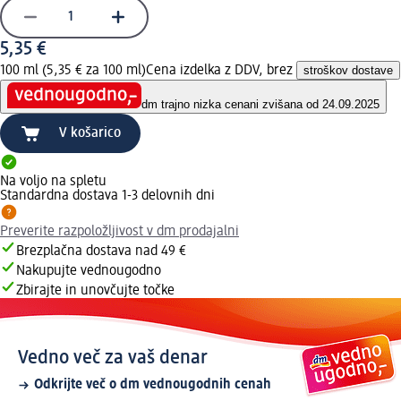
5,35 €
100 ml (5,35 € za 100 ml)
Cena izdelka z DDV, brez
stroškov dostave
dm trajno nizka cena
ni zvišana od 24.09.2025
V košarico
Na voljo na spletu
Standardna dostava 1-3 delovnih dni
Preverite razpoložljivost v dm prodajalni
Brezplačna dostava nad 49 €
Nakupujte vednougodno
Zbirajte in unovčujte točke
Vedno več za vaš denar
Odkrijte več o dm vednougodnih cenah