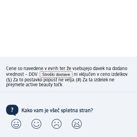
Cene so navedene v evrih ter že vsebujejo davek na dodano
vrednost – DDV.
Stroški dostave
ni vključen v ceno izdelkov.
(§) Za to postavko popust ne velja.
(#) Za ta izdelek ne
prejmete active beauty točk.
Kako vam je všeč spletna stran?