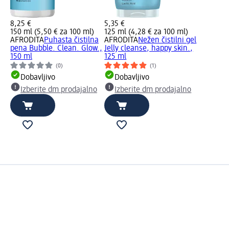
8,25 €
5,35 €
150 ml (5,50 € za 100 ml)
125 ml (4,28 € za 100 ml)
AFRODITA
Puhasta čistilna
AFRODITA
Nežen čistilni gel
pena Bubble. Clean. Glow.,
Jelly cleanse, happy skin.,
150 ml
125 ml
(0)
(1)
Dobavljivo
Dobavljivo
Izberite dm prodajalno
Izberite dm prodajalno