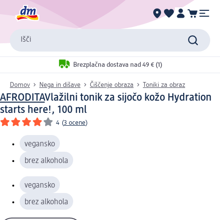
Išči
Brezplačna dostava nad 49 € (1)
Domov
Nega in dišave
Čiščenje obraza
Toniki za obraz
AFRODITA
Vlažilni tonik za sijočo kožo Hydration
starts here!, 100 ml
4
(
3 ocene
)
vegansko
brez alkohola
vegansko
brez alkohola