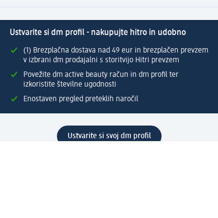
Ustvarite si dm profil - nakupujte hitro in udobno
(1) Brezplačna dostava nad 49 eur in brezplačen prevzem
v izbrani dm prodajalni s storitvijo Hitri prevzem
Povežite dm active beauty račun in dm profil ter
izkoristite številne ugodnosti
Enostaven pregled preteklih naročil
Ustvarite si svoj dm profil
Pomoč
Ugodnosti in storitve
Center za pomoč uporabnikom
Dostava
Vračila in menjave