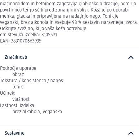
niacinamidom in betainom zagotavlja globinsko hidracijo, pomirja
povrhnjico ter jo ščiti pred zunanjimi vplivi. Koža je po uporabi
mehka, gladka in pripravljena na nadaljnjo nego. Tonik je
veganski, brez alkohola in vsebuje 98 % sestavin naravnega izvora.
Odkrijte svežino, ki jo vaša koža potrebuje.
dm številka izdelka: 3105531
EAN: 3831070663935
Značilnosti
Področje uporabe:
obraz
Tekstura / konsistenca / nanos:
tonik
Učinek:
vlažnost
Lastnosti izdelka:
brez alkohola, vegansko
Sestavine