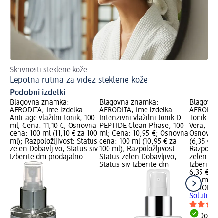
Skrivnosti steklene kože
Lepotna rutina za videz steklene kože
Podobni izdelki
Blagovna znamka:
Blagovna znamka:
Blagovn
AFRODITA; Ime izdelka:
AFRODITA; Ime izdelka:
AFRODITA
Anti-age vlažilni tonik, 100
Intenzivni vlažilni tonik DI-
Tonik Hy
ml; Cena: 11,10 €; Osnovna
PEPTIDE Clean Phase, 100
Vera, 10
cena: 100 ml (11,10 € za 100
ml; Cena: 10,95 €; Osnovna
Osnovna 
ml); Razpoložljivost: Status
cena: 100 ml (10,95 € za
(6,35 € z
zelen Dobavljivo, Status siv
100 ml); Razpoložljivost:
Razpoložl
Izberite dm prodajalno
Status zelen Dobavljivo,
zelen Dob
Status siv Izberite dm
Izberite
6,35 €
100 ml (6
AFRODIT
Solution
Dobav