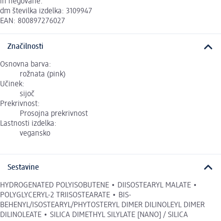
in negovane.
dm številka izdelka: 3109947
EAN: 800897276027
Značilnosti
Osnovna barva:
rožnata (pink)
Učinek:
sijoč
Prekrivnost:
Prosojna prekrivnost
Lastnosti izdelka:
vegansko
Sestavine
HYDROGENATED POLYISOBUTENE • DIISOSTEARYL MALATE •
POLYGLYCERYL-2 TRIISOSTEARATE • BIS-
BEHENYL/ISOSTEARYL/PHYTOSTERYL DIMER DILINOLEYL DIMER
DILINOLEATE • SILICA DIMETHYL SILYLATE [NANO] / SILICA