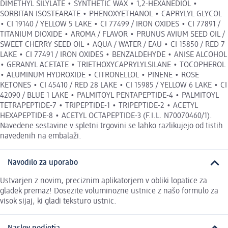
DIMETHYL SILYLATE • SYNTHETIC WAX • 1,2-HEXANEDIOL •
SORBITAN ISOSTEARATE • PHENOXYETHANOL • CAPRYLYL GLYCOL
• CI 19140 / YELLOW 5 LAKE • CI 77499 / IRON OXIDES • CI 77891 /
TITANIUM DIOXIDE • AROMA / FLAVOR • PRUNUS AVIUM SEED OIL /
SWEET CHERRY SEED OIL • AQUA / WATER / EAU • CI 15850 / RED 7
LAKE • CI 77491 / IRON OXIDES • BENZALDEHYDE • ANISE ALCOHOL
• GERANYL ACETATE • TRIETHOXYCAPRYLYLSILANE • TOCOPHEROL
• ALUMINUM HYDROXIDE • CITRONELLOL • PINENE • ROSE
KETONES • CI 45410 / RED 28 LAKE • CI 15985 / YELLOW 6 LAKE • CI
42090 / BLUE 1 LAKE • PALMITOYL PENTAPEPTIDE-4 • PALMITOYL
TETRAPEPTIDE-7 • TRIPEPTIDE-1 • TRIPEPTIDE-2 • ACETYL
HEXAPEPTIDE-8 • ACETYL OCTAPEPTIDE-3 (F.I.L. N70070460/1).
Navedene sestavine v spletni trgovini se lahko razlikujejo od tistih
navedenih na embalaži.
Navodilo za uporabo
Ustvarjen z novim, preciznim aplikatorjem v obliki lopatice za
gladek premaz! Dosezite voluminozne ustnice z našo formulo za
visok sijaj, ki gladi teksturo ustnic.