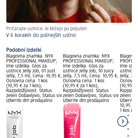
Pričarajte ustnice, ki kličejo po poljubih
Kak
V 6 korakih do polnejših ustnic
Na
Podobni izdelki
Blagovna znamka: NYX
Blagovna znamka: NYX
Blagovn
PROFESSIONAL MAKEUP;
PROFESSIONAL MAKEUP;
PROFESS
Ime izdelka: Glos za
Ime izdelka: Glos za
Ime izde
ustnice Jelly Job, 01 Just
ustnice Jelly Job, 10 Juicy
ustnice J
Jelly, 7,5 ml; Cena: 10,95 €;
Jelly, 7,5 ml; Cena: 10,95 €;
Jelly, 7,
Osnovna cena: 1 kos
Osnovna cena: 1 kos
Osnovna 
(10,95 € za 1 kos);
(10,95 € za 1 kos);
(10,95 € 
Razpoložljivost: Status
Razpoložljivost: Status
Razpoložl
zelen Dobavljivo, Status siv
zelen Dobavljivo, Status siv
zelen Dob
Izberite dm prodajalno
Izberite dm prodajalno
Izberite
10,95 €
1 kos (10