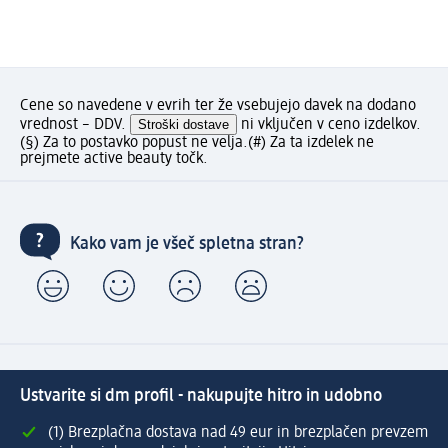
Cene so navedene v evrih ter že vsebujejo davek na dodano
vrednost – DDV.
Stroški dostave
ni vključen v ceno izdelkov.
(§) Za to postavko popust ne velja.
(#) Za ta izdelek ne
prejmete active beauty točk.
Kako vam je všeč spletna stran?
Ustvarite si dm profil - nakupujte hitro in udobno
(1) Brezplačna dostava nad 49 eur in brezplačen prevzem