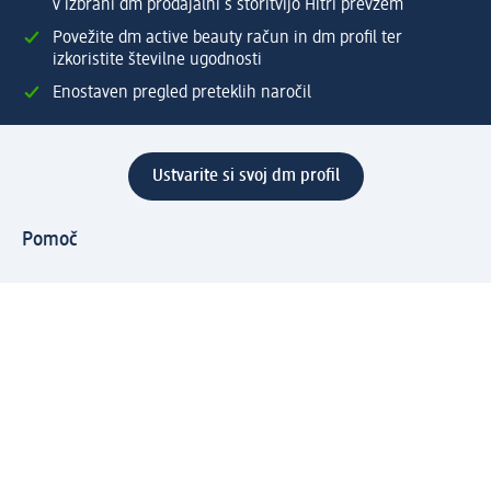
v izbrani dm prodajalni s storitvijo Hitri prevzem
Povežite dm active beauty račun in dm profil ter
izkoristite številne ugodnosti
Enostaven pregled preteklih naročil
Ustvarite si svoj dm profil
Pomoč
Ugodnosti in storitve
Center za pomoč uporabnikom
Dostava
Vračila in menjave
Podjetje
O nas
Družbena odgovornost
Zaposlitev
Mediji
dm svet