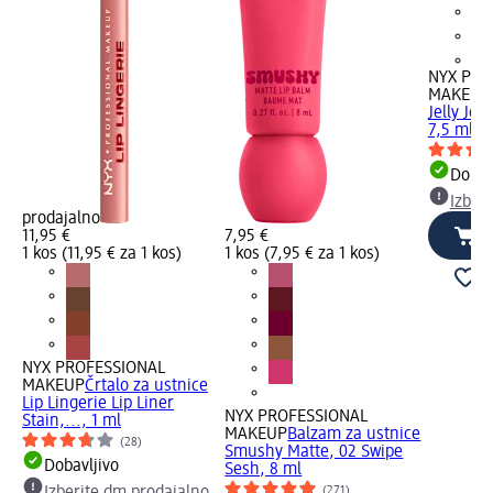
+6
NYX PRO
MAKEUP
Jelly Job
7,5 ml
Dobav
Izber
prodajalno
11,95 €
7,95 €
1 kos (11,95 € za 1 kos)
1 kos (7,95 € za 1 kos)
NYX PROFESSIONAL
MAKEUP
Črtalo za ustnice
Lip Lingerie Lip Liner
NYX PROFESSIONAL
Stain,..., 1 ml
MAKEUP
Balzam za ustnice
(28)
Smushy Matte, 02 Swipe
Dobavljivo
Sesh, 8 ml
(271)