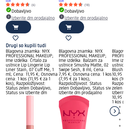
(6)
(18)
Dobavljivo
Dobavljivo
Izberite dm prodajalno
Izberite dm prodajalno
Drugi so kupili tudi
Blagovna znamka: NYX
Blagovna znamka: NYX
Blagovn
PROFESSIONAL MAKEUP;
PROFESSIONAL MAKEUP;
PROFESS
Ime izdelka: Črtalo za
Ime izdelka: Balzam za
Ime izde
ustnice Lip Lingerie Lip
ustnice Smushy Matte, 02
ustnice J
Liner Stain, 07 Cuff Me, 1
Swipe Sesh, 8 ml; Cena:
Blushin'
ml; Cena: 11,95 €; Osnovna
7,95 €; Osnovna cena: 1 kos
10,95 €;
cena: 1 kos (11,95 € za 1
(7,95 € za 1 kos);
kos (10,9
kos); Razpoložljivost:
Razpoložljivost: Status
Razpoložl
Status zelen Dobavljivo,
zelen Dobavljivo, Status siv
zelen Dob
Status siv Izberite dm
Izberite dm prodajalno
Izberite
10,95 €
1 kos (10