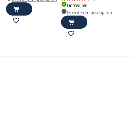
Izberite dm prodajalno
Dobavljivo
Izberite dm prodajalno