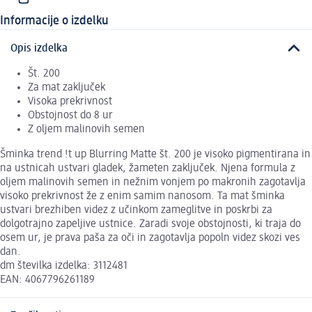
Informacije o izdelku
Opis izdelka
Št. 200
Za mat zaključek
Visoka prekrivnost
Obstojnost do 8 ur
Z oljem malinovih semen
Šminka trend !t up Blurring Matte št. 200 je visoko pigmentirana in
na ustnicah ustvari gladek, žameten zaključek. Njena formula z
oljem malinovih semen in nežnim vonjem po makronih zagotavlja
visoko prekrivnost že z enim samim nanosom. Ta mat šminka
ustvari brezhiben videz z učinkom zameglitve in poskrbi za
dolgotrajno zapeljive ustnice. Zaradi svoje obstojnosti, ki traja do
osem ur, je prava paša za oči in zagotavlja popoln videz skozi ves
dan.
dm številka izdelka: 3112481
EAN: 4067796261189