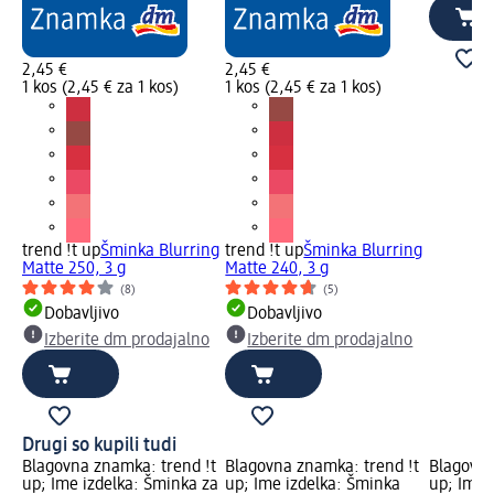
2,45 €
2,45 €
1 kos (2,45 € za 1 kos)
1 kos (2,45 € za 1 kos)
trend !t up
Šminka Blurring
trend !t up
Šminka Blurring
Matte 250, 3 g
Matte 240, 3 g
(8)
(5)
Dobavljivo
Dobavljivo
Izberite dm prodajalno
Izberite dm prodajalno
Drugi so kupili tudi
Blagovna znamka: trend !t
Blagovna znamka: trend !t
Blagovna
up; Ime izdelka: Šminka za
up; Ime izdelka: Šminka
up; Ime 