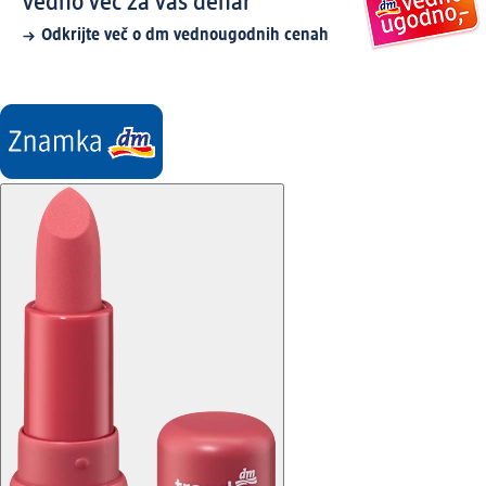
Vedno več za vaš denar
Odkrijte več o dm vednougodnih cenah