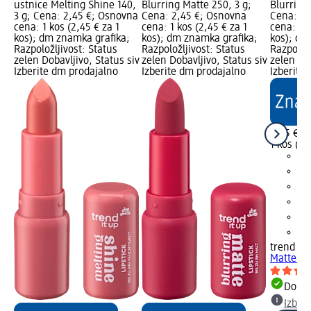
ustnice Melting Shine 140,
Blurring Matte 250, 3 g;
Blurring 
3 g; Cena: 2,45 €; Osnovna
Cena: 2,45 €; Osnovna
Cena: 2,
cena: 1 kos (2,45 € za 1
cena: 1 kos (2,45 € za 1
cena: 1 k
kos); dm znamka grafika;
kos); dm znamka grafika;
kos); dm
Razpoložljivost: Status
Razpoložljivost: Status
Razpoložl
zelen Dobavljivo, Status siv
zelen Dobavljivo, Status siv
zelen Dob
Izberite dm prodajalno
Izberite dm prodajalno
Izberite
2,45 €
1 kos (2,
trend !t 
Matte 22
Dobav
Izber