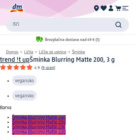
Išči
Brezplačna dostava nad 49 € (1)
Domov
Ličila
Ličila za ustnice
Šminke
trend !t up
Šminka Blurring Matte 200, 3 g
4.9
(
9 ocen
)
vegansko
vegansko
Barva
Šminka Blurring Matte 240
Šminka Blurring Matte 250
Šminka Blurring Matte 230
Šminka Blurring Matte 220