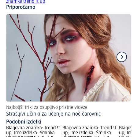
znamke trend !t up
Priporočamo
Najboljši triki za osupljivo pristne videze
Kak
Strašljivi učinki za ličenje na noč čarovnic
Na
Podobni izdelki
Blagovna znamka: trend !t
Blagovna znamka: trend !t
Blagovna
up; Ime izdelka: Šminka
up; Ime izdelka: Šminka
up; Ime 