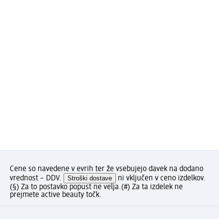
Cene so navedene v evrih ter že vsebujejo davek na dodano
vrednost – DDV.
Stroški dostave
ni vključen v ceno izdelkov.
(§) Za to postavko popust ne velja.
(#) Za ta izdelek ne
prejmete active beauty točk.