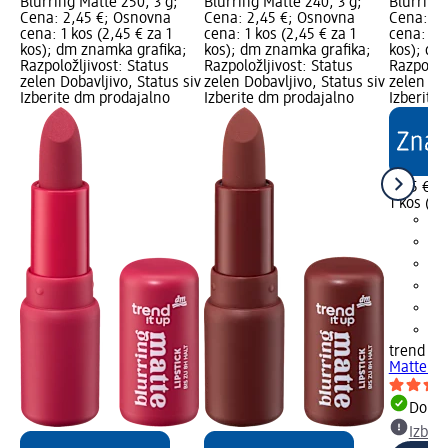
Blurring Matte 250, 3 g;
Blurring Matte 240, 3 g;
Blurring 
Cena: 2,45 €; Osnovna
Cena: 2,45 €; Osnovna
Cena: 2,
cena: 1 kos (2,45 € za 1
cena: 1 kos (2,45 € za 1
cena: 1 k
kos); dm znamka grafika;
kos); dm znamka grafika;
kos); dm
Razpoložljivost: Status
Razpoložljivost: Status
Razpoložl
zelen Dobavljivo, Status siv
zelen Dobavljivo, Status siv
zelen Dob
Izberite dm prodajalno
Izberite dm prodajalno
Izberite
2,45 €
1 kos (2,
trend !t 
Matte 22
Dobav
Izber