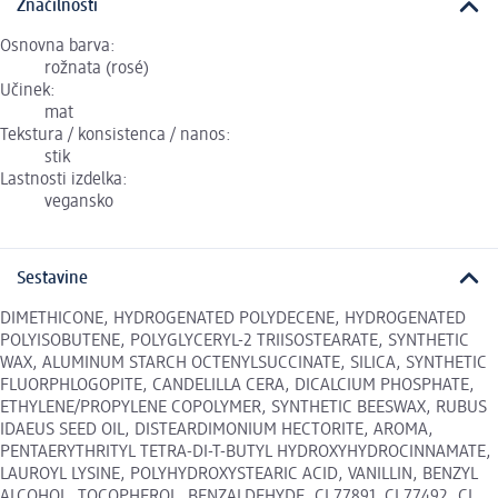
Značilnosti
Osnovna barva:
rožnata (rosé)
Učinek:
mat
Tekstura / konsistenca / nanos:
stik
Lastnosti izdelka:
vegansko
Sestavine
DIMETHICONE, HYDROGENATED POLYDECENE, HYDROGENATED
POLYISOBUTENE, POLYGLYCERYL-2 TRIISOSTEARATE, SYNTHETIC
WAX, ALUMINUM STARCH OCTENYLSUCCINATE, SILICA, SYNTHETIC
FLUORPHLOGOPITE, CANDELILLA CERA, DICALCIUM PHOSPHATE,
ETHYLENE/PROPYLENE COPOLYMER, SYNTHETIC BEESWAX, RUBUS
IDAEUS SEED OIL, DISTEARDIMONIUM HECTORITE, AROMA,
PENTAERYTHRITYL TETRA-DI-T-BUTYL HYDROXYHYDROCINNAMATE,
LAUROYL LYSINE, POLYHYDROXYSTEARIC ACID, VANILLIN, BENZYL
ALCOHOL, TOCOPHEROL, BENZALDEHYDE, CI 77891, CI 77492, CI