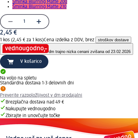
Šminka Blurring Matte 200
Šminka Blurring Matte 210
2,45 €
1 kos (2,45 € za 1 kos)
Cena izdelka z DDV, brez
stroškov dostave
dm trajno nizka cena
ni zvišana od 23.02.2026
V košarico
Na voljo na spletu
Standardna dostava 1-3 delovnih dni
Preverite razpoložljivost v dm prodajalni
Brezplačna dostava nad 49 €
Nakupujte vednougodno
Zbirajte in unovčujte točke