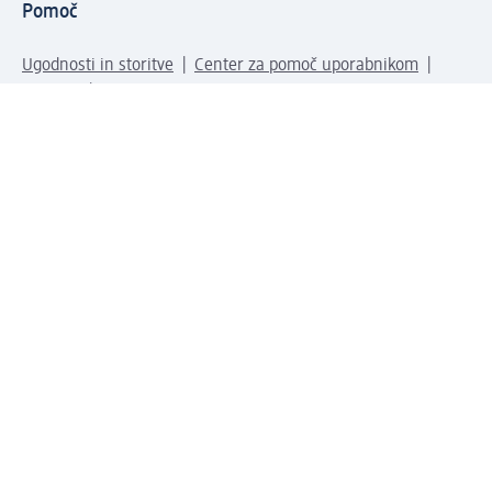
Pomoč
Ugodnosti in storitve
Center za pomoč uporabnikom
Dostava
Vračila in menjave
Podjetje
O nas
Družbena odgovornost
Zaposlitev
Mediji
dm svet
Vrste plačila