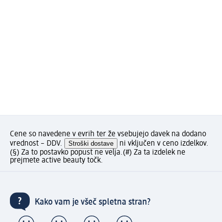
Cene so navedene v evrih ter že vsebujejo davek na dodano
vrednost – DDV.
Stroški dostave
ni vključen v ceno izdelkov.
(§) Za to postavko popust ne velja.
(#) Za ta izdelek ne
prejmete active beauty točk.
Kako vam je všeč spletna stran?