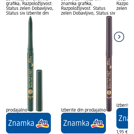
grafika; Razpoložljivost:
znamka grafika;
Razpoložl
Status zelen Dobavljivo,
Razpoložljivost: Status
zelen Dob
Status siv Izberite dm
zelen Dobavljivo, Status siv
Izberite
prodajalno
Izberite dm prodajalno
1,95 €