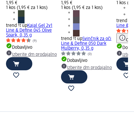
1,95 €
1,95 €
1 kos (1,
1 kos (1,95 € za 1 kos)
1 kos (1,95 € za 1 kos)
trend !t 
trend !t up
Kajal Gel 2v1
Line & De
Line & Define 045 Olive
Spark, 0,35 g
trend !t up
Svinčnik za oči
Opoz
(9)
Line & Define 050 Dark
Dobavljivo
Dobav
Mulberry, 0,35 g
(0)
Izberite dm prodajalno
Izber
Dobavljivo
Izberite dm prodajalno