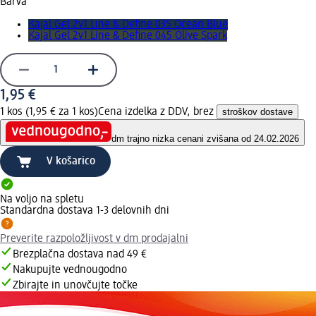
Barva
Kajal Gel 2v1 Line & Define 035 Ocean Blue
Kajal Gel 2v1 Line & Define 045 Olive Spark
1,95 €
1 kos (1,95 € za 1 kos)
Cena izdelka z DDV, brez
stroškov dostave
dm trajno nizka cena
ni zvišana od 24.02.2026
V košarico
Na voljo na spletu
Standardna dostava 1-3 delovnih dni
Preverite razpoložljivost v dm prodajalni
Brezplačna dostava nad 49 €
Nakupujte vednougodno
Zbirajte in unovčujte točke