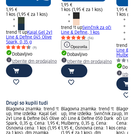
1,95 €
1,95 €
1 kos (1,95 € za 1 kos)
1,95 €
1 kos (1,95 € za 1 kos)
1 kos (1,
trend !t up
Svinčnik za oči
trend !t up
Kajal Gel 2v1
Line & Define, 1 kos
Line & Define 045 Olive
(56)
Spark, 0,35 g
trend !t 
Opozorila
(9)
Line & D
Dobavljivo
Dobavljivo
Mulberry
Izberite dm prodajalno
Izberite dm prodajalno
Dobav
Izber
Drugi so kupili tudi
Blagovna znamka: trend !t
Blagovna znamka: trend !t
Blagovna
up; Ime izdelka: Kajal Gel
up; Ime izdelka: Svinčnik za
up; Ime i
2v1 Line & Define 045 Olive
oči Line & Define 050 Dark
oči Line 
Spark, 0,35 g; Cena: 1,95 €;
Mulberry, 0,35 g; Cena:
Cena: 1,
Osnovna cena: 1 kos (1,95 €
1,95 €; Osnovna cena: 1 kos
cena: 1 k
za 1 kos); dm znamka
(1,95 € za 1 kos); dm
kos); dm