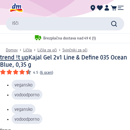
Išči
Brezplačna dostava nad 49 € (1)
Domov
Ličila
Ličila za oči
Svinčniki za oči
trend !t up
Kajal Gel 2v1 Line & Define 035 Ocean
Blue, 0,35 g
4.5
(
6 ocen
)
vegansko
vodoodporno
vegansko
vodoodporno