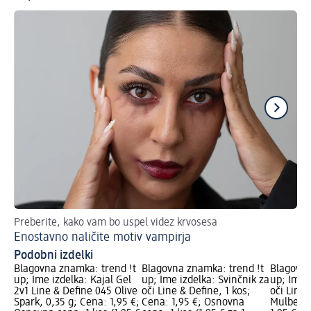
Preberite, kako vam bo uspel videz krvosesa
Nav
Enostavno naličite motiv vampirja
Li
Podobni izdelki
Blagovna znamka: trend !t
Blagovna znamka: trend !t
Blagovna
up; Ime izdelka: Kajal Gel
up; Ime izdelka: Svinčnik za
up; Ime i
2v1 Line & Define 045 Olive
oči Line & Define, 1 kos;
oči Line
Spark, 0,35 g; Cena: 1,95 €;
Cena: 1,95 €; Osnovna
Mulberry