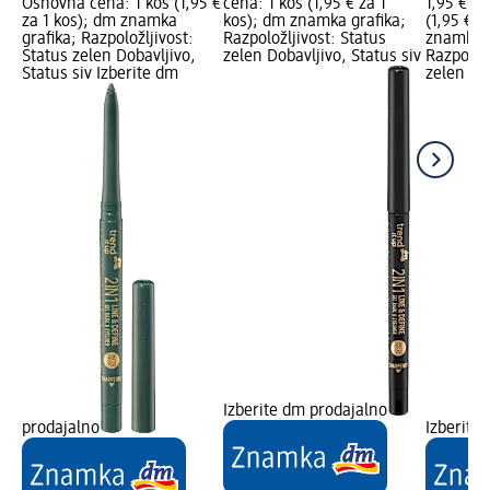
Osnovna cena: 1 kos (1,95 €
cena: 1 kos (1,95 € za 1
1,95 €; 
za 1 kos); dm znamka
kos); dm znamka grafika;
(1,95 € z
grafika; Razpoložljivost:
Razpoložljivost: Status
znamka g
Status zelen Dobavljivo,
zelen Dobavljivo, Status siv
Razpoložl
Status siv Izberite dm
zelen Dob
Izberite dm prodajalno
prodajalno
Izberite