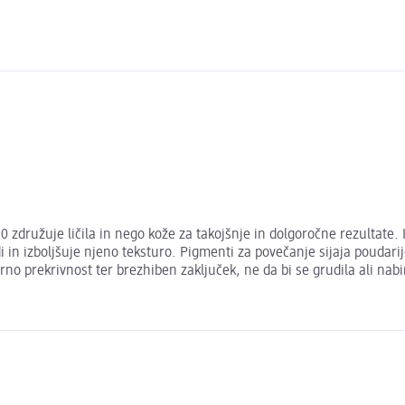
 združuje ličila in nego kože za takojšnje in dolgoročne rezultate
i in izboljšuje njeno teksturo. Pigmenti za povečanje sijaja poudarijo
prekrivnost ter brezhiben zaključek, ne da bi se grudila ali nabir