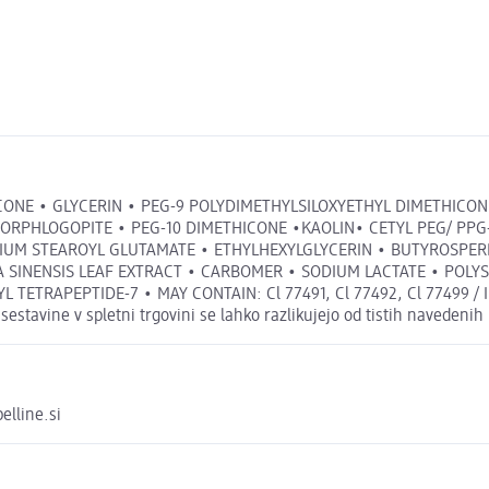
ONE • GLYCERIN • PEG-9 POLYDIMETHYLSILOXYETHYL DIMETHICON
ORPHLOGOPITE • PEG-10 DIMETHICONE •KAOLIN• CETYL PEG/ PPG
ODIUM STEAROYL GLUTAMATE • ETHYLHEXYLGLYCERIN • BUTYROSPE
A SINENSIS LEAF EXTRACT • CARBOMER • SODIUM LACTATE • POLY
TRAPEPTIDE-7 • MAY CONTAIN: Cl 77491, Cl 77492, Cl 77499 / IR
vine v spletni trgovini se lahko razlikujejo od tistih navedenih
elline.si