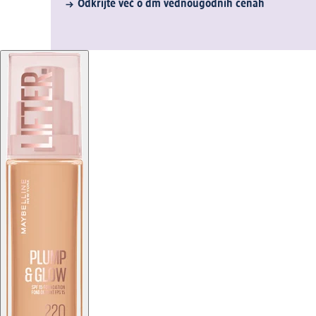
Odkrijte več o dm vednougodnih cenah