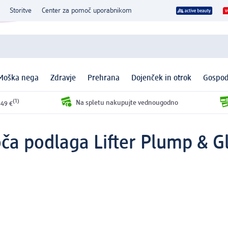
Storitve
Center za pomoč uporabnikom
Moška nega
Zdravje
Prehrana
Dojenček in otrok
Gospod
(1)
Na spletu nakupujte vednougodno
 49 €
ča podlaga Lifter Plump & G