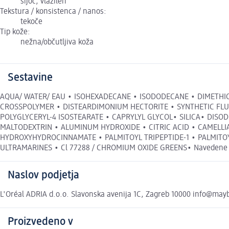
sijoč, vlažilen
Tekstura / konsistenca / nanos:
tekoče
Tip kože:
nežna/občutljiva koža
Sestavine
AQUA/ WATER/ EAU • ISOHEXADECANE • ISODODECANE • DIMETHIC
CROSSPOLYMER • DISTEARDIMONIUM HECTORITE • SYNTHETIC FLU
POLYGLYCERYL-4 ISOSTEARATE • CAPRYLYL GLYCOL• SILICA• DIS
MALTODEXTRIN • ALUMINUM HYDROXIDE • CITRIC ACID • CAMELLI
HYDROXYHYDROCINNAMATE • PALMITOYL TRIPEPTIDE-1 • PALMITOYL TE
ULTRAMARINES • Cl 77288 / CHROMIUM OXIDE GREENS• Navedene sesta
Naslov podjetja
L'Oréal ADRIA d.o.o. Slavonska avenija 1C, Zagreb 10000 info@mayb
Proizvedeno v