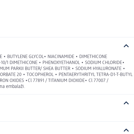
E • BUTYLENE GLYCOL• NIACINAMIDE • DIMETHICONE
-10/1 DIMETHICONE • PHENOXYETHANOL • SODIUM CHLORIDE•
RMUM PARKII BUTTER/ SHEA BUTTER • SODIUM HYALURONATE •
SORBATE 20 • TOCOPHEROL • PENTAERYTHRITYL TETRA-D1-T-BUTYL
ON OXIDES •Cl 77891 / TITANIUM DIOXIDE• Cl 77007 /
 na embalaži.