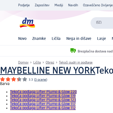
Podjetje
Zaposlitev
Mediji
Navdih
Ozaveščeno življenje
Išči
Novo
Znamke
Ličila
Nega in dišave
Lasje
Brezplačna dostava nad
Domov
Ličila
Obraz
Tekoči pudri in podlage
MAYBELLINE NEW YORK
Teko
3.3
(
3 ocene
)
Barva
Tekoča podlaga Lifter Plump & Glow 220
Tekoča podlaga Lifter Plump & Glow 119
Tekoča podlaga Lifter Plump & Glow 123
Tekoča podlaga Lifter Plump & Glow 117
Tekoča podlaga Lifter Plump & Glow 112