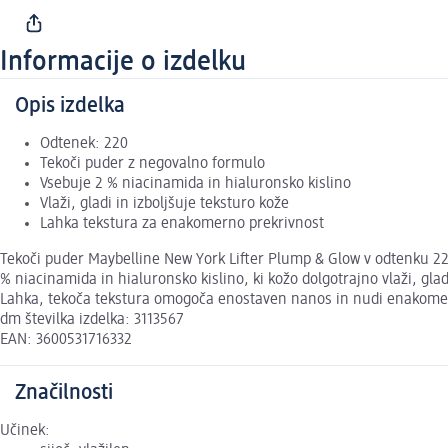
Informacije o izdelku
Opis izdelka
Odtenek: 220
Tekoči puder z negovalno formulo
Vsebuje 2 % niacinamida in hialuronsko kislino
Vlaži, gladi in izboljšuje teksturo kože
Lahka tekstura za enakomerno prekrivnost
Tekoči puder Maybelline New York Lifter Plump & Glow v odtenku 220
% niacinamida in hialuronsko kislino, ki kožo dolgotrajno vlaži, glad
Lahka, tekoča tekstura omogoča enostaven nanos in nudi enakomerno 
dm številka izdelka: 3113567
EAN: 3600531716332
Značilnosti
Učinek: