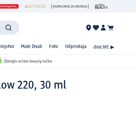
injstvo
Male živali
Foto
Odprodaja
dmLIVE ▶
Zbirajte active beauty točke
low 220, 30 ml