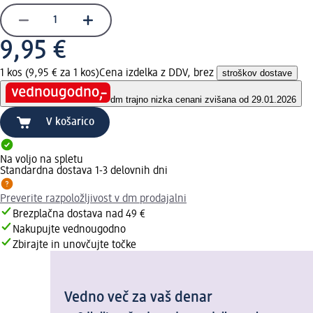
9,95 €
1 kos (9,95 € za 1 kos)
Cena izdelka z DDV, brez
stroškov dostave
dm trajno nizka cena
ni zvišana od 29.01.2026
V košarico
Na voljo na spletu
Standardna dostava 1-3 delovnih dni
Preverite razpoložljivost v dm prodajalni
Brezplačna dostava nad 49 €
Nakupujte vednougodno
Zbirajte in unovčujte točke
Vedno več za vaš denar