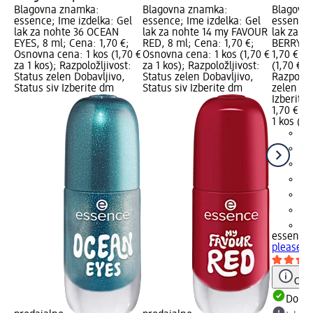
Blagovna znamka:
Blagovna znamka:
Blagovn
essence; Ime izdelka: Gel
essence; Ime izdelka: Gel
essence;
lak za nohte 36 OCEAN
lak za nohte 14 my FAVOUR
lak za n
EYES, 8 ml; Cena: 1,70 €;
RED, 8 ml; Cena: 1,70 €;
BERRY ME
Osnovna cena: 1 kos (1,70 €
Osnovna cena: 1 kos (1,70 €
1,70 €; 
za 1 kos); Razpoložljivost:
za 1 kos); Razpoložljivost:
(1,70 € z
Status zelen Dobavljivo,
Status zelen Dobavljivo,
Razpoložl
Status siv Izberite dm
Status siv Izberite dm
zelen Dob
Izberite
1,70 €
1 kos (1,
+3
essence
please B
Opoz
Dobav