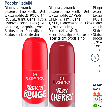
Podobni izdelki
Blagovna znamka:
Blagovna znamka:
Blagovn
essence; Ime izdelka: Gel
essence; Ime izdelka: Gel
essence;
lak za nohte 25 ROCK 'N'
lak za nohte 27 VERY
lak za n
ROUGE, 8 ml; Cena: 1,70 €;
CHERRY, 8 ml; Cena:
RUSH, 8 
Osnovna cena: 1 kos (1,70 €
1,70 €; Osnovna cena: 1 kos
Osnovna 
za 1 kos); Razpoložljivost:
(1,70 € za 1 kos);
za 1 kos)
Status zelen Dobavljivo,
Razpoložljivost: Status
Status z
Status siv Izberite dm
zelen Dobavljivo, Status siv
Status si
Izberite dm prodajalno
prodajal
1,70 €
1 kos (1,
+3
essence
RASPBER
Opoz