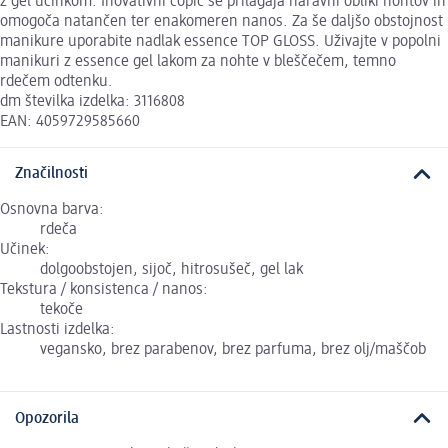
z gel učinkom. Inovativni čopič se prilagaja naravni obliki nohtov in
omogoča natančen ter enakomeren nanos. Za še daljšo obstojnost
manikure uporabite nadlak essence TOP GLOSS. Uživajte v popolni
manikuri z essence gel lakom za nohte v bleščečem, temno
rdečem odtenku.
dm številka izdelka: 3116808
EAN: 4059729585660
Značilnosti
Osnovna barva:
rdeča
Učinek:
dolgoobstojen, sijoč, hitrosušeč, gel lak
Tekstura / konsistenca / nanos:
tekoče
Lastnosti izdelka:
vegansko, brez parabenov, brez parfuma, brez olj/maščob
Opozorila