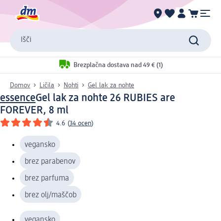
Išči
Brezplačna dostava nad 49 € (1)
Domov
Ličila
Nohti
Gel lak za nohte
essence
Gel lak za nohte 26 RUBIES are
FOREVER, 8 ml
4.6
(
34 ocen
)
vegansko
brez parabenov
brez parfuma
brez olj/maščob
vegansko