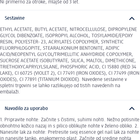
Ni primerno za otroke, mlajše od 3 let.
Sestavine
ETHYL ACETATE, BUTYL ACETATE, NITROCELLULOSE, DIPROPYLENE
GLYCOL DIBENZOATE, ISOPROPYL ALCOHOL, TOSYLAMIDE/EPOXY
RESIN, POLYESTER- 23, ACRYLATES COPOLYMER, SYNTHETIC
FLUORPHLOGOPITE, STEARALKONIUM BENTONITE, ADIPIC
ACID/NEOPENTYL GLYCOL/TRIMELLITIC ANHYDRIDE COPOLYMER,
SUCROSE ACETATE ISOBUTYRATE, SILICA, MALTOL, DIMETHICONE,
TRIETHOXYCAPRYLYLSILANE, PHOSPHORIC ACID, CI 15880 (RED 34
LAKE), CI 60725 (VIOLET 2), CI 77491 (IRON OXIDES), CI 77499 (IRON
OXIDES), CI 77891 (TITANIUM DIOXIDE). Navedene sestavine v
spletni trgovini se lahko razlikujejo od tistih navedenih na
embalaži.
Navodilo za uporabo
1. Pripravite nohte: Začnite s čistimi, suhimi nohti. Nežno potisnite
obnohtno kožico nazaj in s pilico oblikujte nohte v želeno obliko. 2.
Nanesite lak za nohte: Pretresite svoj essence gel nail lak za nohte
in nanesite tanko, enakomerno plast. Začnite od sredine nohta