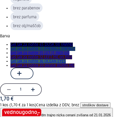
brez parabenov
brez parfuma
brez olj/maščob
Barva
Gel lak za nohte 45 DUSK till YAWN0
Gel lak za nohte 13 EMERALD ENERGY
Gel lak za nohte 35 LET IT INDI-GO
Gel lak za nohte 12 LEFT ME on RED
Gel lak za nohte 36 OCEAN EYES
Gel lak za nohte 20 please BERRY ME
1,70 €
1 kos (1,70 € za 1 kos)
Cena izdelka z DDV, brez
stroškov dostave
dm trajno nizka cena
ni zvišana od 21.01.2026