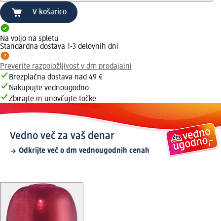
V košarico
Na voljo na spletu
Standardna dostava 1-3 delovnih dni
Preverite razpoložljivost v dm prodajalni
Brezplačna dostava nad 49 €
Nakupujte vednougodno
Zbirajte in unovčujte točke
Vedno več za vaš denar
Odkrijte več o dm vednougodnih cenah