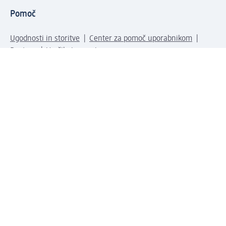
Pomoč
Ugodnosti in storitve
Center za pomoč uporabnikom
Dostava
Vračila in menjave
Podjetje
O nas
Družbena odgovornost
Zaposlitev
Mediji
dm svet
Vrste plačila