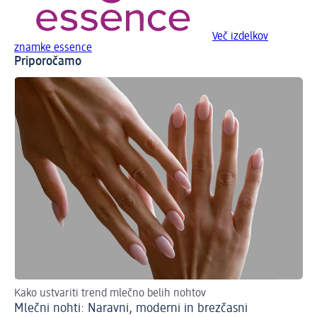
Več izdelkov
znamke essence
Priporočamo
Kako ustvariti trend mlečno belih nohtov
Mlečni nohti: Naravni, moderni in brezčasni