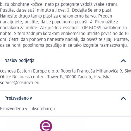
blizu obnohtne kožice, nato pa potegnite vzdolž vsake strani.
Pustite, da se suši minuto ali dve. 3. Dodajte še eno plast:
Nanesite drugo tanko plast za enakomerno barvo. Preden
nadaljujete, pustite, da se popolnoma posuši. 4. Premažite z
nadlakom za nohte: Zaključite z essence TOP GLOSS nadlakom za
nohte. S tem zadnjim korakom enakomerno utrdite površino do 10
dni. Četrti dan ponovno nanesite nadlak, da osvežite sijaj. Pustite,
da se nohti popolnoma posušijo in se tako izognite razmazovanju.
Naslov podjetja
cosnova Eastern Europe d.o.o. Roberta Frangeša Mihanovića 9, Sky
Office Business center - Tower B, 10000 Zagreb, Hrvatska
service@cosnova.eu
Proizvedeno v
Proizvedeno v Luksemburgu.