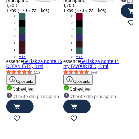
prodajalno
prodajalno
Izber
1,70 €
1,70 €
1 kos (1,70 € za 1 kos)
1 kos (1,70 € za 1 kos)
+37
+37
essence
Gel lak za nohte 36
essence
Gel lak za nohte 14
OCEAN EYES, 8 ml
my FAVOUR RED, 8 ml
(22)
(44)
Opozorila
Opozorila
Dobavljivo
Dobavljivo
Izberite dm prodajalno
Izberite dm prodajalno