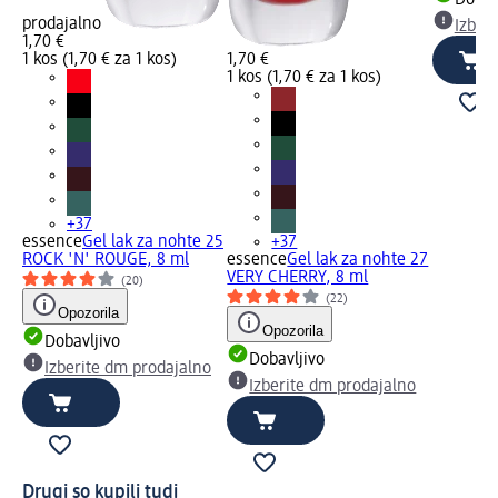
Dobav
prodajalno
Izber
1,70 €
1 kos (1,70 € za 1 kos)
1,70 €
1 kos (1,70 € za 1 kos)
+37
essence
Gel lak za nohte 25
+37
ROCK 'N' ROUGE, 8 ml
essence
Gel lak za nohte 27
VERY CHERRY, 8 ml
(20)
(22)
Opozorila
Opozorila
Dobavljivo
Dobavljivo
Izberite dm prodajalno
Izberite dm prodajalno
Drugi so kupili tudi