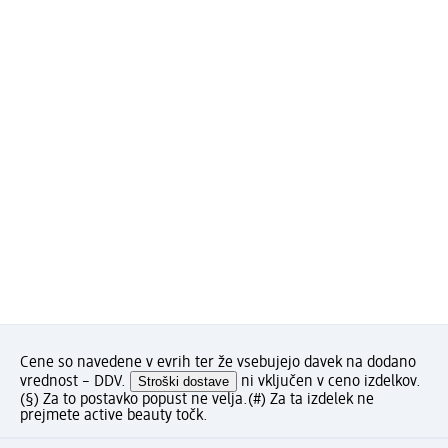
Cene so navedene v evrih ter že vsebujejo davek na dodano
vrednost – DDV.
Stroški dostave
ni vključen v ceno izdelkov.
(§) Za to postavko popust ne velja.
(#) Za ta izdelek ne
prejmete active beauty točk.