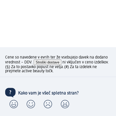
Cene so navedene v evrih ter že vsebujejo davek na dodano
vrednost – DDV.
Stroški dostave
ni vključen v ceno izdelkov.
(§) Za to postavko popust ne velja.
(#) Za ta izdelek ne
prejmete active beauty točk.
Kako vam je všeč spletna stran?