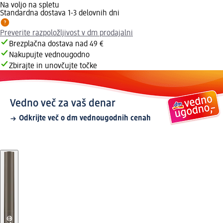
Na voljo na spletu
Standardna dostava 1-3 delovnih dni
Preverite razpoložljivost v dm prodajalni
Brezplačna dostava nad 49 €
Nakupujte vednougodno
Zbirajte in unovčujte točke
Vedno več za vaš denar
Odkrijte več o dm vednougodnih cenah