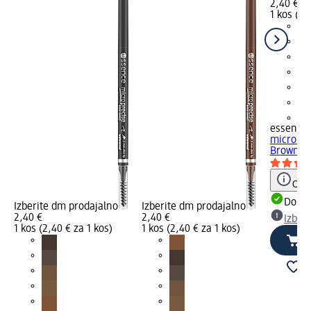
2,40 €
1 kos (2,
+2
essence
micro pre
Brown, 0
Opoz
Dobav
Izberite dm prodajalno
Izberite dm prodajalno
2,40 €
2,40 €
Izber
1 kos (2,40 € za 1 kos)
1 kos (2,40 € za 1 kos)