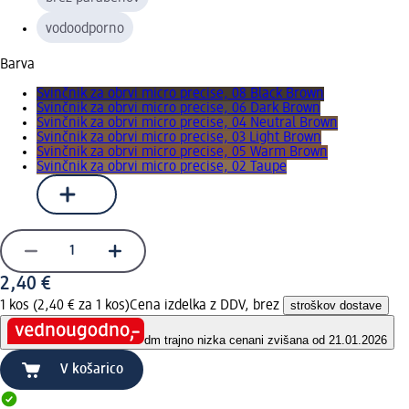
vodoodporno
Barva
Svinčnik za obrvi micro precise, 08 Black Brown
Svinčnik za obrvi micro precise, 06 Dark Brown
Svinčnik za obrvi micro precise, 04 Neutral Brown
Svinčnik za obrvi micro precise, 03 Light Brown
Svinčnik za obrvi micro precise, 05 Warm Brown
Svinčnik za obrvi micro precise, 02 Taupe
2,40 €
1 kos (2,40 € za 1 kos)
Cena izdelka z DDV, brez
stroškov dostave
dm trajno nizka cena
ni zvišana od 21.01.2026
V košarico