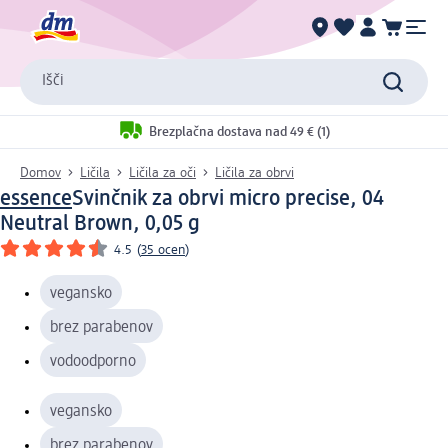
Išči
Brezplačna dostava nad 49 € (1)
Domov
Ličila
Ličila za oči
Ličila za obrvi
essence
Svinčnik za obrvi micro precise, 04
Neutral Brown, 0,05 g
4.5
(
35 ocen
)
vegansko
brez parabenov
vodoodporno
vegansko
brez parabenov