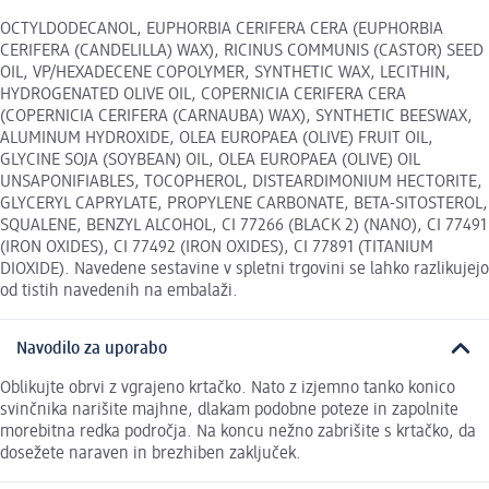
OCTYLDODECANOL, EUPHORBIA CERIFERA CERA (EUPHORBIA
CERIFERA (CANDELILLA) WAX), RICINUS COMMUNIS (CASTOR) SEED
OIL, VP/HEXADECENE COPOLYMER, SYNTHETIC WAX, LECITHIN,
HYDROGENATED OLIVE OIL, COPERNICIA CERIFERA CERA
(COPERNICIA CERIFERA (CARNAUBA) WAX), SYNTHETIC BEESWAX,
ALUMINUM HYDROXIDE, OLEA EUROPAEA (OLIVE) FRUIT OIL,
GLYCINE SOJA (SOYBEAN) OIL, OLEA EUROPAEA (OLIVE) OIL
UNSAPONIFIABLES, TOCOPHEROL, DISTEARDIMONIUM HECTORITE,
GLYCERYL CAPRYLATE, PROPYLENE CARBONATE, BETA-SITOSTEROL,
SQUALENE, BENZYL ALCOHOL, CI 77266 (BLACK 2) (NANO), CI 77491
(IRON OXIDES), CI 77492 (IRON OXIDES), CI 77891 (TITANIUM
DIOXIDE). Navedene sestavine v spletni trgovini se lahko razlikujejo
od tistih navedenih na embalaži.
Navodilo za uporabo
Oblikujte obrvi z vgrajeno krtačko. Nato z izjemno tanko konico
svinčnika narišite majhne, dlakam podobne poteze in zapolnite
morebitna redka področja. Na koncu nežno zabrišite s krtačko, da
dosežete naraven in brezhiben zaključek.