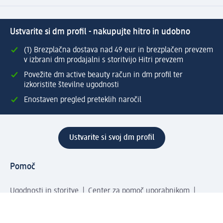
Ustvarite si dm profil - nakupujte hitro in udobno
(1) Brezplačna dostava nad 49 eur in brezplačen prevzem
v izbrani dm prodajalni s storitvijo Hitri prevzem
Povežite dm active beauty račun in dm profil ter
izkoristite številne ugodnosti
Enostaven pregled preteklih naročil
Ustvarite si svoj dm profil
Pomoč
Ugodnosti in storitve
Center za pomoč uporabnikom
Dostava
Vračila in menjave