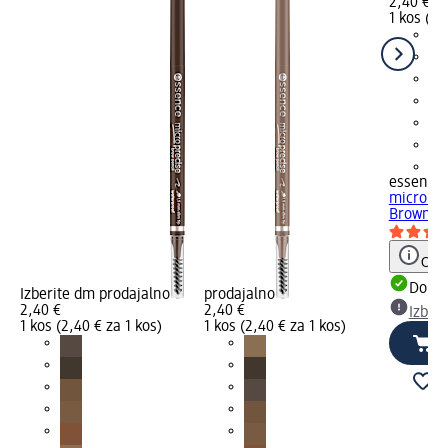
2,40 €
1 kos (2,
+2
essence
micro pre
Brown, 0
Opoz
Dobav
Izberite dm prodajalno
prodajalno
2,40 €
2,40 €
Izber
1 kos (2,40 € za 1 kos)
1 kos (2,40 € za 1 kos)