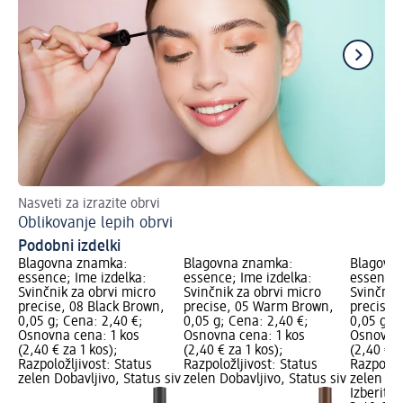
Nasveti za izrazite obrvi
Ko
Oblikovanje lepih obrvi
Na
Podobni izdelki
Blagovna znamka:
Blagovna znamka:
Blagovn
essence; Ime izdelka:
essence; Ime izdelka:
essence;
Svinčnik za obrvi micro
Svinčnik za obrvi micro
Svinčnik
precise, 08 Black Brown,
precise, 05 Warm Brown,
precise,
0,05 g; Cena: 2,40 €;
0,05 g; Cena: 2,40 €;
0,05 g; 
Osnovna cena: 1 kos
Osnovna cena: 1 kos
Osnovna 
(2,40 € za 1 kos);
(2,40 € za 1 kos);
(2,40 € z
Razpoložljivost: Status
Razpoložljivost: Status
Razpoložl
zelen Dobavljivo, Status siv
zelen Dobavljivo, Status siv
zelen Dob
Izberite