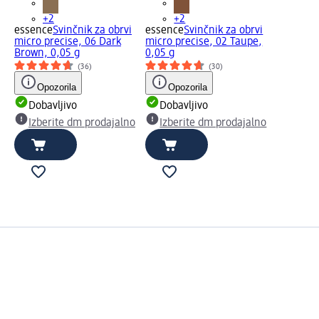
+2
+2
essence
Svinčnik za obrvi
essence
Svinčnik za obrvi
micro precise, 06 Dark
micro precise, 02 Taupe,
Brown, 0,05 g
0,05 g
(36)
(30)
Opozorila
Opozorila
Dobavljivo
Dobavljivo
Izberite dm prodajalno
Izberite dm prodajalno