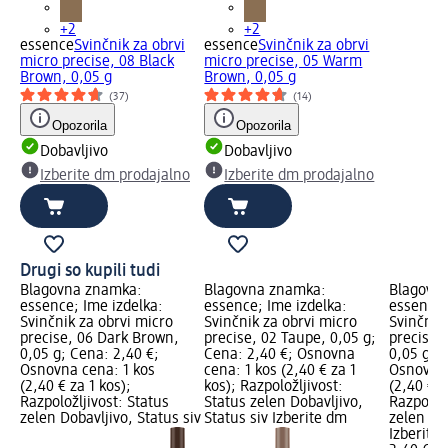
+2
+2
essence
Svinčnik za obrvi
essence
Svinčnik za obrvi
micro precise, 08 Black
micro precise, 05 Warm
Brown, 0,05 g
Brown, 0,05 g
(37)
(14)
Opozorila
Opozorila
Dobavljivo
Dobavljivo
Izberite dm prodajalno
Izberite dm prodajalno
Drugi so kupili tudi
Blagovna znamka:
Blagovna znamka:
Blagovn
essence; Ime izdelka:
essence; Ime izdelka:
essence;
Svinčnik za obrvi micro
Svinčnik za obrvi micro
Svinčnik
precise, 06 Dark Brown,
precise, 02 Taupe, 0,05 g;
precise,
0,05 g; Cena: 2,40 €;
Cena: 2,40 €; Osnovna
0,05 g; 
Osnovna cena: 1 kos
cena: 1 kos (2,40 € za 1
Osnovna 
(2,40 € za 1 kos);
kos); Razpoložljivost:
(2,40 € z
Razpoložljivost: Status
Status zelen Dobavljivo,
Razpoložl
zelen Dobavljivo, Status siv
Status siv Izberite dm
zelen Dob
Izberite