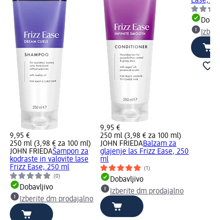
Ease, 20
Dobav
Izber
9,95 €
9,95 €
250 ml (3,98 € za 100 ml)
250 ml (3,98 € za 100 ml)
JOHN FRIEDA
Balzam za
JOHN FRIEDA
Šampon za
glajenje las Frizz Ease, 250
kodraste in valovite lase
ml
Frizz Ease, 250 ml
(1)
(0)
Dobavljivo
Dobavljivo
Izberite dm prodajalno
Izberite dm prodajalno