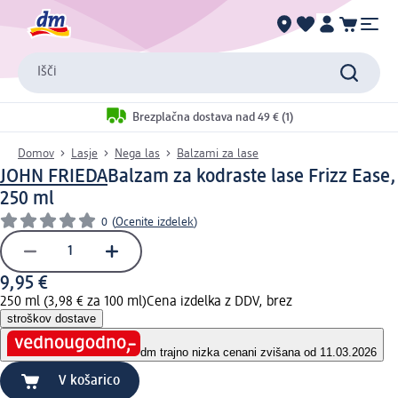
Išči
Brezplačna dostava nad 49 € (1)
Domov
Lasje
Nega las
Balzami za lase
JOHN FRIEDA
Balzam za kodraste lase Frizz Ease,
250 ml
0
(
Ocenite izdelek
)
9,95 €
250 ml (3,98 € za 100 ml)
Cena izdelka z DDV, brez
stroškov dostave
dm trajno nizka cena
ni zvišana od 11.03.2026
V košarico