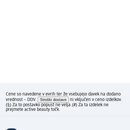
Cene so navedene v evrih ter že vsebujejo davek na dodano
vrednost – DDV.
Stroški dostave
ni vključen v ceno izdelkov.
(§) Za to postavko popust ne velja.
(#) Za ta izdelek ne
prejmete active beauty točk.