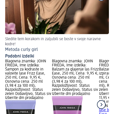
Sledite tem korakom in zaljubili se boste v svoje naravne
Do
kodre!
Iz
Metoda curly girl
Podobni izdelki
Blagovna znamka: JOHN
Blagovna znamka: JOHN
Blagovn
FRIEDA; Ime izdelka:
FRIEDA; Ime izdelka:
FRIEDA; 
Šampon za kodraste in
Balzam za glajenje las Frizz
Balzam z
valovite lase Frizz Ease,
Ease, 250 ml; Cena: 9,95 €;
izpiranja
250 ml; Cena: 9,95 €;
Osnovna cena: 250 ml
ml; Cena
Osnovna cena: 250 ml
(3,98 € za 100 ml);
cena: 20
(3,98 € za 100 ml);
Razpoložljivost: Status
ml); Razp
Razpoložljivost: Status
zelen Dobavljivo, Status siv
zelen Dob
zelen Dobavljivo, Status siv
Izberite dm prodajalno
Izberite
Izberite dm prodajalno
11,95 €
200 ml (
JOHN FR
lase brez