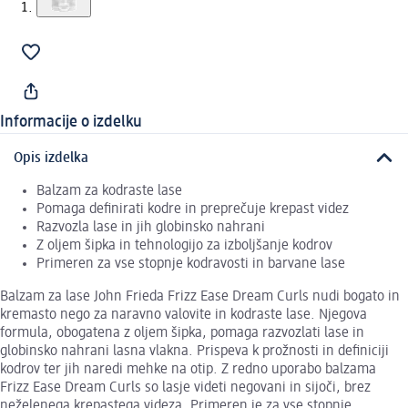
Informacije o izdelku
Opis izdelka
Balzam za kodraste lase
Pomaga definirati kodre in preprečuje krepast videz
Razvozla lase in jih globinsko nahrani
Z oljem šipka in tehnologijo za izboljšanje kodrov
Primeren za vse stopnje kodravosti in barvane lase
Balzam za lase John Frieda Frizz Ease Dream Curls nudi bogato in
kremasto nego za naravno valovite in kodraste lase. Njegova
formula, obogatena z oljem šipka, pomaga razvozlati lase in
globinsko nahrani lasna vlakna. Prispeva k prožnosti in definiciji
kodrov ter jih naredi mehke na otip. Z redno uporabo balzama
Frizz Ease Dream Curls so lasje videti negovani in sijoči, brez
neželenega krepastega videza. Primeren je za vse stopnje