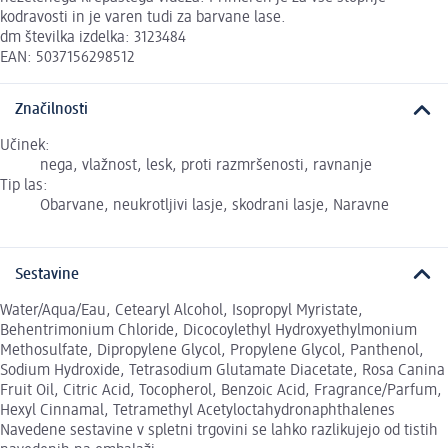
kodravosti in je varen tudi za barvane lase.
dm številka izdelka: 3123484
EAN: 5037156298512
Značilnosti
Učinek:
nega, vlažnost, lesk, proti razmršenosti, ravnanje
Tip las:
Obarvane, neukrotljivi lasje, skodrani lasje, Naravne
Sestavine
Water/Aqua/Eau, Cetearyl Alcohol, Isopropyl Myristate,
Behentrimonium Chloride, Dicocoylethyl Hydroxyethylmonium
Methosulfate, Dipropylene Glycol, Propylene Glycol, Panthenol,
Sodium Hydroxide, Tetrasodium Glutamate Diacetate, Rosa Canina
Fruit Oil, Citric Acid, Tocopherol, Benzoic Acid, Fragrance/Parfum,
Hexyl Cinnamal, Tetramethyl Acetyloctahydronaphthalenes
Navedene sestavine v spletni trgovini se lahko razlikujejo od tistih