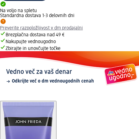
Na voljo na spletu
Standardna dostava 1-3 delovnih dni
Preverite razpoložljivost v dm prodajalni
Brezplačna dostava nad 49 €
Nakupujte vednougodno
Zbirajte in unovčujte točke
Vedno več za vaš denar
Odkrijte več o dm vednougodnih cenah