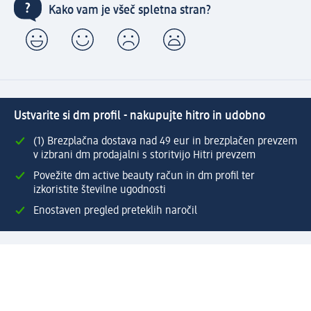
Kako vam je všeč spletna stran?
Ustvarite si dm profil - nakupujte hitro in udobno
(1) Brezplačna dostava nad 49 eur in brezplačen prevzem
v izbrani dm prodajalni s storitvijo Hitri prevzem
Povežite dm active beauty račun in dm profil ter
izkoristite številne ugodnosti
Enostaven pregled preteklih naročil
Ustvarite si svoj dm profil
Pomoč