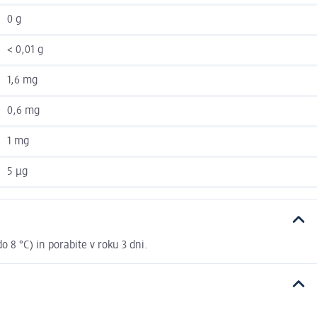
0 g
< 0,01 g
1,6 mg
0,6 mg
1 mg
5 µg
 8 °C) in porabite v roku 3 dni.