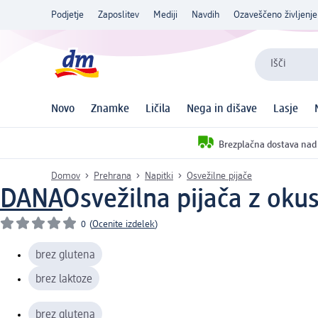
Podjetje
Zaposlitev
Mediji
Navdih
Ozaveščeno življenje
Išči
Novo
Znamke
Ličila
Nega in dišave
Lasje
Brezplačna dostava nad
Domov
Prehrana
Napitki
Osvežilne pijače
DANA
Osvežilna pijača z okus
0
(
Ocenite izdelek
)
brez glutena
brez laktoze
brez glutena