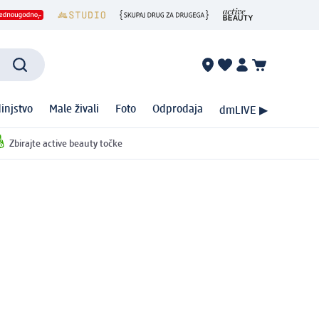
injstvo
Male živali
Foto
Odprodaja
dmLIVE ▶
Zbirajte active beauty točke