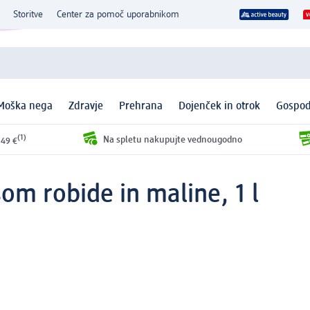
Storitve
Center za pomoč uporabnikom
Moška nega
Zdravje
Prehrana
Dojenček in otrok
Gospod
(1)
Na spletu nakupujte vednougodno
 49 €
om robide in maline, 1 l