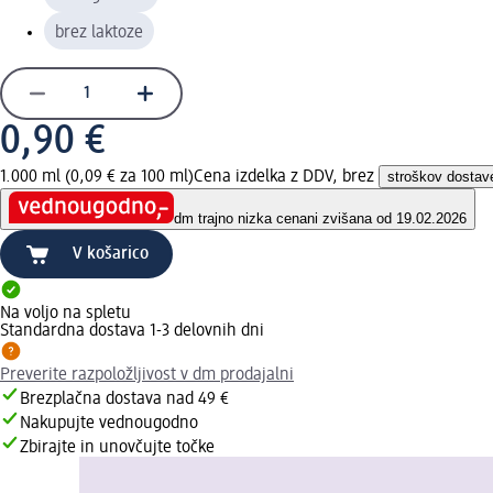
brez laktoze
0,90 €
1.000 ml (0,09 € za 100 ml)
Cena izdelka z DDV, brez
stroškov dostav
dm trajno nizka cena
ni zvišana od 19.02.2026
V košarico
Na voljo na spletu
Standardna dostava 1-3 delovnih dni
Preverite razpoložljivost v dm prodajalni
Brezplačna dostava nad 49 €
Nakupujte vednougodno
Zbirajte in unovčujte točke