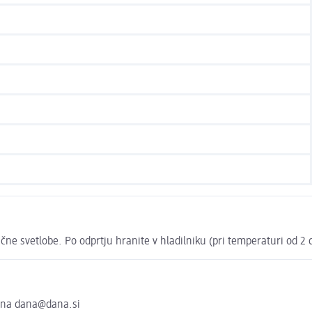
svetlobe. Po odprtju hranite v hladilniku (pri temperaturi od 2 do
irna dana@dana.si