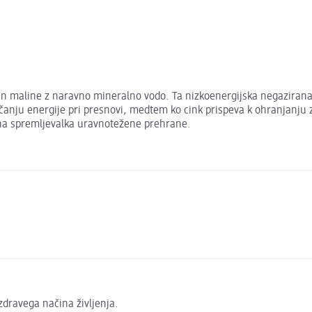
 in maline z naravno mineralno vodo. Ta nizkoenergijska negazirana 
ščanju energije pri presnovi, medtem ko cink prispeva k ohranjanju z
ična spremljevalka uravnotežene prehrane.
zdravega načina življenja.