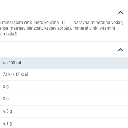
in mineralom cink. Neto količina: 1 L. Naravna mineralna voda*,
ansa (natrijev benzoat, kalijev sorbat), mineral cink, vitamini;
a embalaži.
na 100 ml
73 kJ / 17 kcal
0 g
0 g
4,3 g
4,1 g