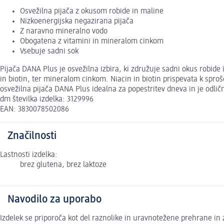
Osvežilna pijača z okusom robide in maline
Nizkoenergijska negazirana pijača
Z naravno mineralno vodo
Obogatena z vitamini in mineralom cinkom
Vsebuje sadni sok
Pijača DANA Plus je osvežilna izbira, ki združuje sadni okus robide
in biotin, ter mineralom cinkom. Niacin in biotin prispevata k spro
osvežilna pijača DANA Plus idealna za popestritev dneva in je odl
dm številka izdelka: 3129996
EAN: 3830078502086
Značilnosti
Lastnosti izdelka:
brez glutena, brez laktoze
Navodilo za uporabo
Izdelek se priporoča kot del raznolike in uravnotežene prehrane in 