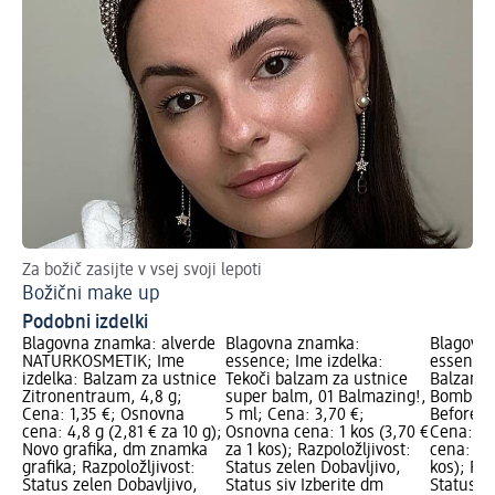
Za božič zasijte v vsej svoji lepoti
Ne
Božični make up
Ka
Podobni izdelki
Blagovna znamka: alverde
Blagovna znamka:
Blagovn
NATURKOSMETIK; Ime
essence; Ime izdelka:
essence;
izdelka: Balzam za ustnice
Tekoči balzam za ustnice
Balzam z
Zitronentraum, 4,8 g;
super balm, 01 Balmazing!,
Bomb, 0
Cena: 1,35 €; Osnovna
5 ml; Cena: 3,70 €;
Before Y
cena: 4,8 g (2,81 € za 10 g);
Osnovna cena: 1 kos (3,70 €
Cena: 2,
Novo grafika, dm znamka
za 1 kos); Razpoložljivost:
cena: 1 k
grafika; Razpoložljivost:
Status zelen Dobavljivo,
kos); Raz
Status zelen Dobavljivo,
Status siv Izberite dm
Status z