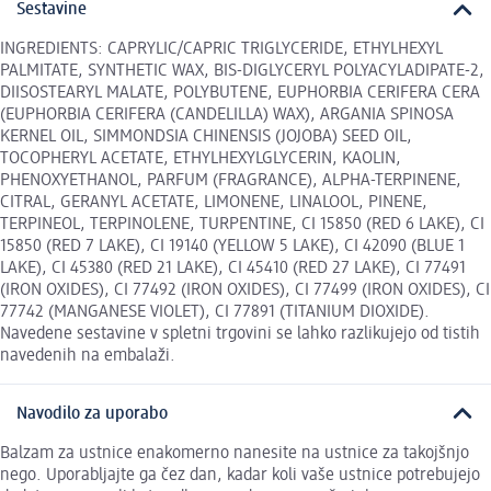
Sestavine
INGREDIENTS: CAPRYLIC/CAPRIC TRIGLYCERIDE, ETHYLHEXYL
PALMITATE, SYNTHETIC WAX, BIS-DIGLYCERYL POLYACYLADIPATE-2,
DIISOSTEARYL MALATE, POLYBUTENE, EUPHORBIA CERIFERA CERA
(EUPHORBIA CERIFERA (CANDELILLA) WAX), ARGANIA SPINOSA
KERNEL OIL, SIMMONDSIA CHINENSIS (JOJOBA) SEED OIL,
TOCOPHERYL ACETATE, ETHYLHEXYLGLYCERIN, KAOLIN,
PHENOXYETHANOL, PARFUM (FRAGRANCE), ALPHA-TERPINENE,
CITRAL, GERANYL ACETATE, LIMONENE, LINALOOL, PINENE,
TERPINEOL, TERPINOLENE, TURPENTINE, CI 15850 (RED 6 LAKE), CI
15850 (RED 7 LAKE), CI 19140 (YELLOW 5 LAKE), CI 42090 (BLUE 1
LAKE), CI 45380 (RED 21 LAKE), CI 45410 (RED 27 LAKE), CI 77491
(IRON OXIDES), CI 77492 (IRON OXIDES), CI 77499 (IRON OXIDES), CI
77742 (MANGANESE VIOLET), CI 77891 (TITANIUM DIOXIDE).
Navedene sestavine v spletni trgovini se lahko razlikujejo od tistih
navedenih na embalaži.
Navodilo za uporabo
Balzam za ustnice enakomerno nanesite na ustnice za takojšnjo
nego. Uporabljajte ga čez dan, kadar koli vaše ustnice potrebujejo