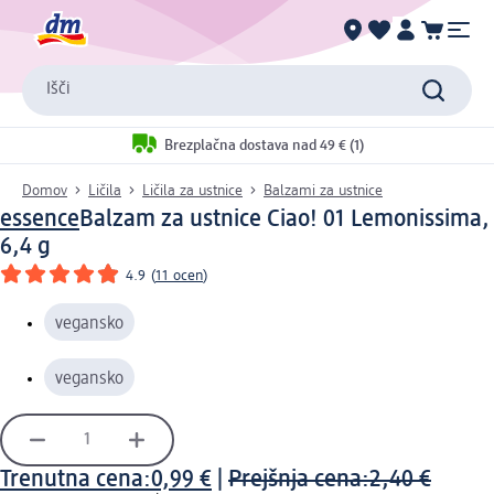
Išči
Brezplačna dostava nad 49 € (1)
Domov
Ličila
Ličila za ustnice
Balzami za ustnice
essence
Balzam za ustnice Ciao! 01 Lemonissima,
6,4 g
4.9
(
11 ocen
)
vegansko
vegansko
Trenutna cena:
0,99 €
|
Prejšnja cena:
2,40 €