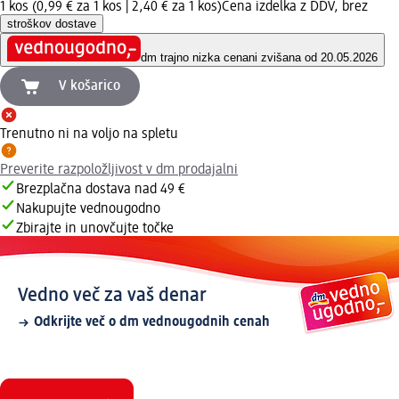
1 kos (0,99 € za 1 kos |
2,40 € za 1 kos
)
Cena izdelka z DDV, brez
stroškov dostave
dm trajno nizka cena
ni zvišana od 20.05.2026
V košarico
Trenutno ni na voljo na spletu
Preverite razpoložljivost v dm prodajalni
Brezplačna dostava nad 49 €
Nakupujte vednougodno
Zbirajte in unovčujte točke
Vedno več za vaš denar
Odkrijte več o dm vednougodnih cenah