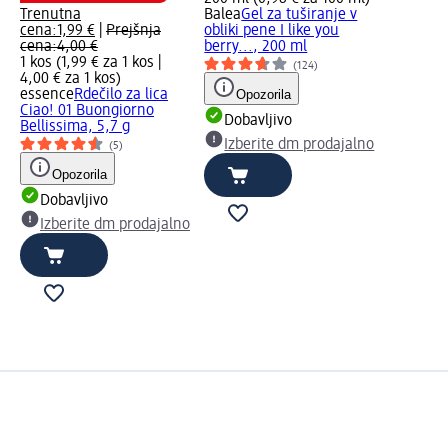
Trenutna
Balea
Gel za tuširanje v
cena:
1,99 €
|
Prejšnja
obliki pene I like you
cena:
4,00 €
berry..., 200 ml
1 kos (1,99 € za 1 kos |
(124)
4,00 € za 1 kos
)
essence
Rdečilo za lica
Opozorila
Ciao! 01 Buongiorno
Dobavljivo
Bellissima, 5,7 g
Izberite dm prodajalno
(5)
Opozorila
Dobavljivo
Izberite dm prodajalno