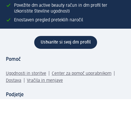
Povežite dm active beauty račun in dm profil ter
izkoristite številne ugodnosti
Enostaven pregled preteklih naročil
Ustvarite si svoj dm profil
Pomoč
Ugodnosti in storitve
Center za pomoč uporabnikom
Dostava
Vračila in menjave
Podjetje
O nas
Družbena odgovornost
Zaposlitev
Mediji
dm svet