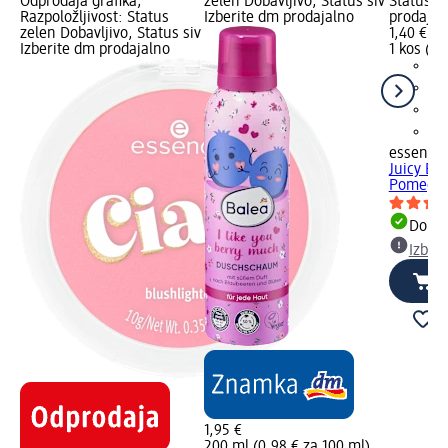
Odprodaja grafika;
zelen Dobavljivo, Status siv
Status si
Razpoložljivost: Status
Izberite dm prodajalno
prodajal
zelen Dobavljivo, Status siv
1,40 €
Izberite dm prodajalno
1 kos (1,
essence
Juicy Bo
Pomegra
Dobav
Izber
1,95 €
200 ml (0,98 € za 100 ml)