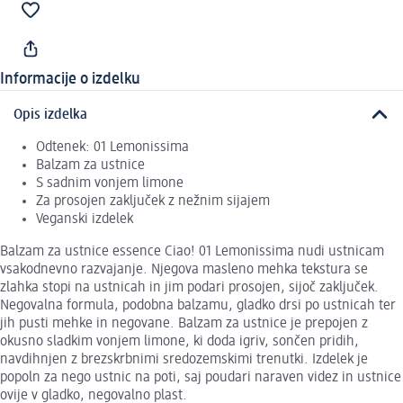
Informacije o izdelku
Opis izdelka
Odtenek: 01 Lemonissima
Balzam za ustnice
S sadnim vonjem limone
Za prosojen zaključek z nežnim sijajem
Veganski izdelek
Balzam za ustnice essence Ciao! 01 Lemonissima nudi ustnicam
vsakodnevno razvajanje. Njegova masleno mehka tekstura se
zlahka stopi na ustnicah in jim podari prosojen, sijoč zaključek.
Negovalna formula, podobna balzamu, gladko drsi po ustnicah ter
jih pusti mehke in negovane. Balzam za ustnice je prepojen z
okusno sladkim vonjem limone, ki doda igriv, sončen pridih,
navdihnjen z brezskrbnimi sredozemskimi trenutki. Izdelek je
popoln za nego ustnic na poti, saj poudari naraven videz in ustnice
ovije v gladko, negovalno plast.