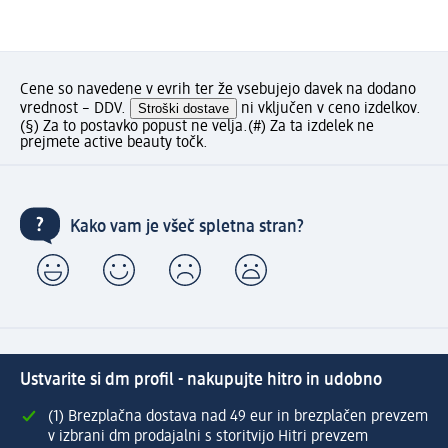
Cene so navedene v evrih ter že vsebujejo davek na dodano
vrednost – DDV.
Stroški dostave
ni vključen v ceno izdelkov.
(§) Za to postavko popust ne velja.
(#) Za ta izdelek ne
prejmete active beauty točk.
Kako vam je všeč spletna stran?
Ustvarite si dm profil - nakupujte hitro in udobno
(1) Brezplačna dostava nad 49 eur in brezplačen prevzem
v izbrani dm prodajalni s storitvijo Hitri prevzem