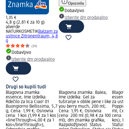
Opozorila
Dobavljivo
1,35 €
Izberite dm prodajalno
4,8 g (2,81 € za 10 g)
alverde
NATURKOSMETIK
Balzam za
ustnice Zitronentraum, 4,8
g
(39)
Dobavljivo
Izberite dm prodajalno
Drugi so kupili tudi
Blagovna znamka:
Blagovna znamka: Balea;
Blagovn
essence; Ime izdelka:
Ime izdelka: Gel za
essence;
Rdečilo za lica Ciao! 01
tuširanje v obliki pene I like
za ustni
Buongiorno Bellissima, 5,7
you berry much, 200 ml;
Poppin' 
g; Cena: 1,99 €; Osnovna
Cena: 1,95 €; Osnovna
ml; Cena
cena: 1 kos (1,99 € za 1 kos |
cena: 200 ml (0,98 € za 100
cena: 1 k
<lineThrough>4,00 € za 1
ml); dm znamka grafika;
kos); Raz
kos</lineThrough>);
Razpoložljivost: Status
Status z