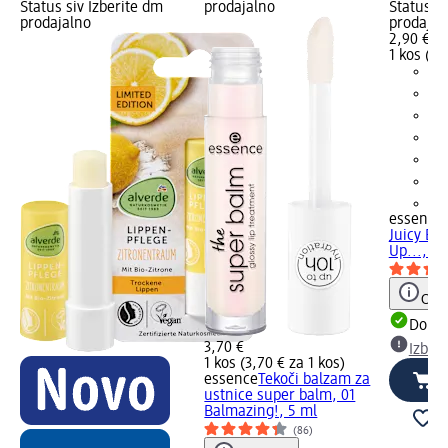
Status siv Izberite dm
prodajalno
Status si
prodajalno
prodajal
2,90 €
1 kos (2,
+1
essence
Juicy Bo
Up..., 2,
Opoz
Dobav
3,70 €
Izber
1 kos (3,70 € za 1 kos)
essence
Tekoči balzam za
ustnice super balm, 01
Balmazing!, 5 ml
(86)