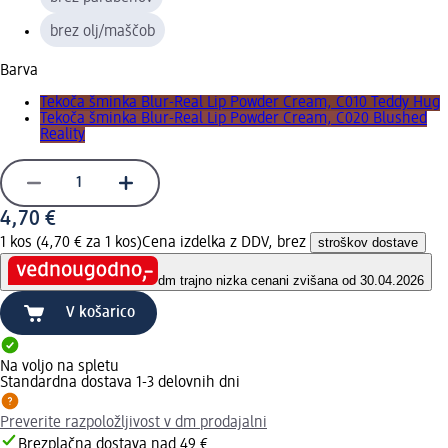
brez olj/maščob
Barva
Tekoča šminka Blur-Real Lip Powder Cream, C010 Teddy Hug
Tekoča šminka Blur-Real Lip Powder Cream, C020 Blushed
Reality
4,70 €
1 kos (4,70 € za 1 kos)
Cena izdelka z DDV, brez
stroškov dostave
dm trajno nizka cena
ni zvišana od 30.04.2026
V košarico
Na voljo na spletu
Standardna dostava 1-3 delovnih dni
Preverite razpoložljivost v dm prodajalni
Brezplačna dostava nad 49 €