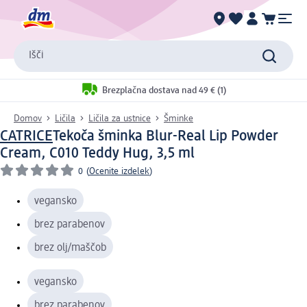
Išči
Brezplačna dostava nad 49 € (1)
Domov
Ličila
Ličila za ustnice
Šminke
CATRICE
Tekoča šminka Blur-Real Lip Powder
Cream, C010 Teddy Hug, 3,5 ml
0
(
Ocenite izdelek
)
vegansko
brez parabenov
brez olj/maščob
vegansko
brez parabenov