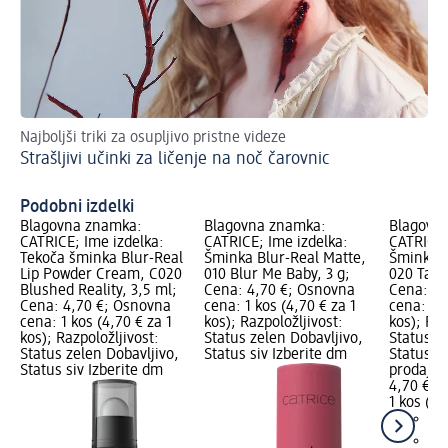
Najboljši triki za osupljivo pristne videze
Pri
Strašljivi učinki za ličenje na noč čarovnic
V 
Podobni izdelki
Blagovna znamka:
Blagovna znamka:
Blagovn
CATRICE; Ime izdelka:
CATRICE; Ime izdelka:
CATRICE;
Tekoča šminka Blur-Real
Šminka Blur-Real Matte,
Šminka B
Lip Powder Cream, C020
010 Blur Me Baby, 3 g;
020 Taup
Blushed Reality, 3,5 ml;
Cena: 4,70 €; Osnovna
Cena: 4,
Cena: 4,70 €; Osnovna
cena: 1 kos (4,70 € za 1
cena: 1 k
cena: 1 kos (4,70 € za 1
kos); Razpoložljivost:
kos); Raz
kos); Razpoložljivost:
Status zelen Dobavljivo,
Status z
Status zelen Dobavljivo,
Status siv Izberite dm
Status si
Status siv Izberite dm
prodajal
4,70 €
1 kos (4,