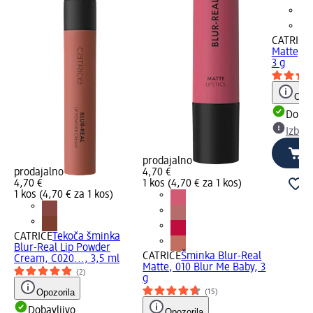
CATRICE
Matte, 0
3 g
Opoz
Dobav
Izber
prodajalno
prodajalno
4,70 €
4,70 €
1 kos (4,70 € za 1 kos)
1 kos (4,70 € za 1 kos)
CATRICE
Tekoča šminka
Blur-Real Lip Powder
CATRICE
Šminka Blur-Real
Cream, C020..., 3,5 ml
Matte, 010 Blur Me Baby, 3
(2)
g
Opozorila
(15)
Dobavljivo
Opozorila