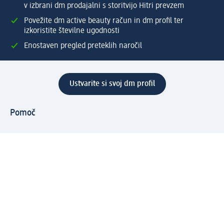
v izbrani dm prodajalni s storitvijo Hitri prevzem
Povežite dm active beauty račun in dm profil ter
izkoristite številne ugodnosti
Enostaven pregled preteklih naročil
Ustvarite si svoj dm profil
Pomoč
Ugodnosti in storitve
Center za pomoč uporabnikom
Dostava
Vračila in menjave
Podjetje
O nas
Družbena odgovornost
Zaposlitev
Mediji
dm svet