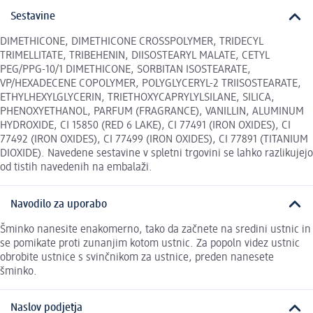
Sestavine
DIMETHICONE, DIMETHICONE CROSSPOLYMER, TRIDECYL
TRIMELLITATE, TRIBEHENIN, DIISOSTEARYL MALATE, CETYL
PEG/PPG-10/1 DIMETHICONE, SORBITAN ISOSTEARATE,
VP/HEXADECENE COPOLYMER, POLYGLYCERYL-2 TRIISOSTEARATE,
ETHYLHEXYLGLYCERIN, TRIETHOXYCAPRYLYLSILANE, SILICA,
PHENOXYETHANOL, PARFUM (FRAGRANCE), VANILLIN, ALUMINUM
HYDROXIDE, CI 15850 (RED 6 LAKE), CI 77491 (IRON OXIDES), CI
77492 (IRON OXIDES), CI 77499 (IRON OXIDES), CI 77891 (TITANIUM
DIOXIDE). Navedene sestavine v spletni trgovini se lahko razlikujejo
od tistih navedenih na embalaži.
Navodilo za uporabo
Šminko nanesite enakomerno, tako da začnete na sredini ustnic in
se pomikate proti zunanjim kotom ustnic. Za popoln videz ustnic
obrobite ustnice s svinčnikom za ustnice, preden nanesete
šminko.
Naslov podjetja