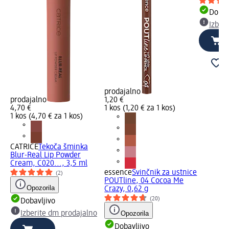
Dobav
Izber
prodajalno
prodajalno
1,20 €
4,70 €
1 kos (1,20 € za 1 kos)
1 kos (4,70 € za 1 kos)
CATRICE
Tekoča šminka
Blur-Real Lip Powder
Cream, C020..., 3,5 ml
essence
Svinčnik za ustnice
(2)
POUTline, 04 Cocoa Me
Opozorila
Crazy, 0,62 g
(20)
Dobavljivo
Izberite dm prodajalno
Opozorila
Dobavljivo