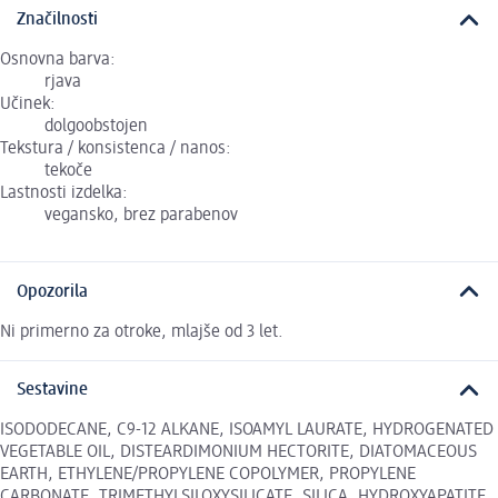
Značilnosti
Osnovna barva:
rjava
Učinek:
dolgoobstojen
Tekstura / konsistenca / nanos:
tekoče
Lastnosti izdelka:
vegansko, brez parabenov
Opozorila
Ni primerno za otroke, mlajše od 3 let.
Sestavine
ISODODECANE, C9-12 ALKANE, ISOAMYL LAURATE, HYDROGENATED
VEGETABLE OIL, DISTEARDIMONIUM HECTORITE, DIATOMACEOUS
EARTH, ETHYLENE/PROPYLENE COPOLYMER, PROPYLENE
CARBONATE, TRIMETHYLSILOXYSILICATE, SILICA, HYDROXYAPATITE,