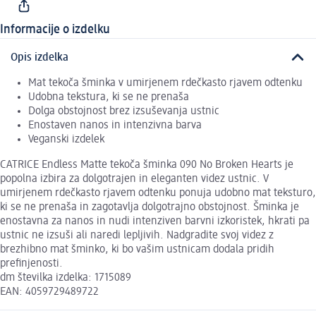
Informacije o izdelku
Opis izdelka
Mat tekoča šminka v umirjenem rdečkasto rjavem odtenku
Udobna tekstura, ki se ne prenaša
Dolga obstojnost brez izsuševanja ustnic
Enostaven nanos in intenzivna barva
Veganski izdelek
CATRICE Endless Matte tekoča šminka 090 No Broken Hearts je
popolna izbira za dolgotrajen in eleganten videz ustnic. V
umirjenem rdečkasto rjavem odtenku ponuja udobno mat teksturo,
ki se ne prenaša in zagotavlja dolgotrajno obstojnost. Šminka je
enostavna za nanos in nudi intenziven barvni izkoristek, hkrati pa
ustnic ne izsuši ali naredi lepljivih. Nadgradite svoj videz z
brezhibno mat šminko, ki bo vašim ustnicam dodala pridih
prefinjenosti.
dm številka izdelka: 1715089
EAN: 4059729489722