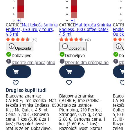
+1
+1
+1
CATRICE
Mat tekoča šminka
CATRICE
Mat tekoča šminka
CATRICE
Endless, 030 Truly Yours,
Endless, 100 Coffee Date?,
Endless,
4,5 ml
4,5 ml
Quick, 4
(50)
(47)
Opozorila
Opozorila
Opoz
Dobavljivo
Dobavljivo
Dobav
Izberite dm prodajalno
Izberite dm prodajalno
Izber
Drugi so kupili tudi
Blagovna znamka:
Blagovna znamka:
Blagovn
CATRICE; Ime izdelka: Mat
CATRICE; Ime izdelka:
CATRICE;
tekoča šminka Endless, 050
Črtalo za ustnice
tekoča š
Kiss Me Quick, 4,5 ml;
Plumping, 210 Perfect
Coffee D
Cena: 5,10 €; Osnovna
Stranger, 0,35 g; Cena:
5,10 €; 
cena: 1 kos (5,10 € za 1
2,60 €; Osnovna cena: 1
(5,10 € z
kos); Razpoložljivost:
kos (2,60 € za 1 kos);
Razpoložl
Status zelen Dobavljivo,
Razpoložljivost: Status
zelen Dob