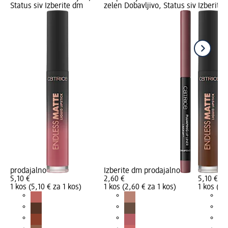
Status siv Izberite dm
zelen Dobavljivo, Status siv
Izberite
prodajalno
Izberite dm prodajalno
5,10 €
2,60 €
5,10 €
1 kos (5,10 € za 1 kos)
1 kos (2,60 € za 1 kos)
1 kos (5,