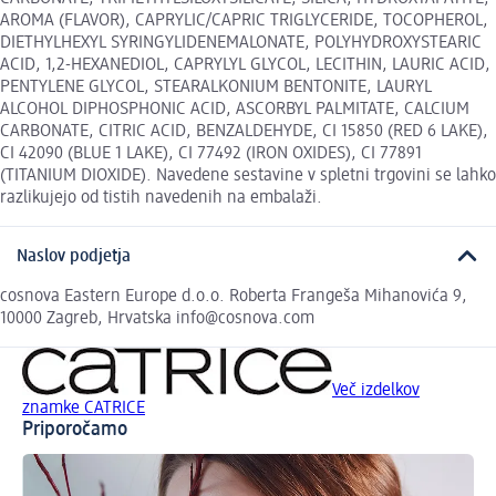
AROMA (FLAVOR), CAPRYLIC/CAPRIC TRIGLYCERIDE, TOCOPHEROL,
DIETHYLHEXYL SYRINGYLIDENEMALONATE, POLYHYDROXYSTEARIC
ACID, 1,2-HEXANEDIOL, CAPRYLYL GLYCOL, LECITHIN, LAURIC ACID,
PENTYLENE GLYCOL, STEARALKONIUM BENTONITE, LAURYL
ALCOHOL DIPHOSPHONIC ACID, ASCORBYL PALMITATE, CALCIUM
CARBONATE, CITRIC ACID, BENZALDEHYDE, CI 15850 (RED 6 LAKE),
CI 42090 (BLUE 1 LAKE), CI 77492 (IRON OXIDES), CI 77891
(TITANIUM DIOXIDE). Navedene sestavine v spletni trgovini se lahko
razlikujejo od tistih navedenih na embalaži.
Naslov podjetja
cosnova Eastern Europe d.o.o. Roberta Frangeša Mihanovića 9,
10000 Zagreb, Hrvatska info@cosnova.com
Več izdelkov
znamke CATRICE
Priporočamo