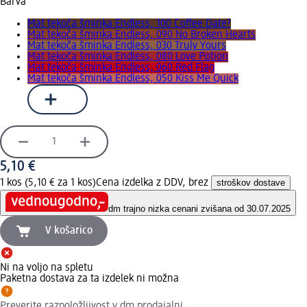
Barva
Mat tekoča šminka Endless, 100 Coffee Date?
Mat tekoča šminka Endless, 090 No Broken Hearts
Mat tekoča šminka Endless, 030 Truly Yours
Mat tekoča šminka Endless, 080 Love Potion
Mat tekoča šminka Endless, 060 Red Flag
Mat tekoča šminka Endless, 050 Kiss Me Quick
5,10 €
1 kos (5,10 € za 1 kos)
Cena izdelka z DDV, brez
stroškov dostave
dm trajno nizka cena
ni zvišana od 30.07.2025
V košarico
Ni na voljo na spletu
Paketna dostava za ta izdelek ni možna
Preverite razpoložljivost v dm prodajalni