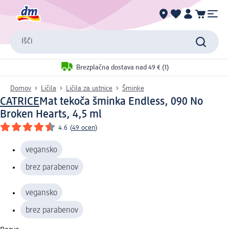
Išči
Brezplačna dostava nad 49 € (1)
Domov
Ličila
Ličila za ustnice
Šminke
CATRICE
Mat tekoča šminka Endless, 090 No
Broken Hearts, 4,5 ml
4.6
(
49 ocen
)
vegansko
brez parabenov
vegansko
brez parabenov