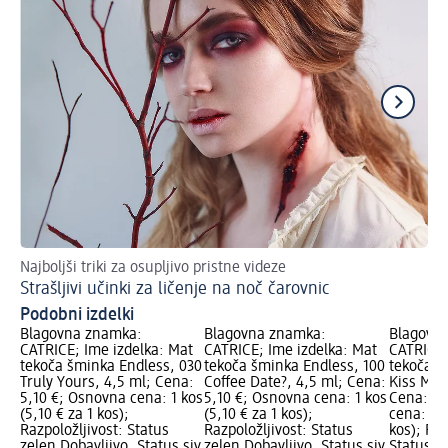
Najboljši triki za osupljivo pristne videze
Oča
Strašljivi učinki za ličenje na noč čarovnic
Po
Podobni izdelki
Blagovna znamka:
Blagovna znamka:
Blagovn
CATRICE; Ime izdelka: Mat
CATRICE; Ime izdelka: Mat
CATRICE;
tekoča šminka Endless, 030
tekoča šminka Endless, 100
tekoča š
Truly Yours, 4,5 ml; Cena:
Coffee Date?, 4,5 ml; Cena:
Kiss Me 
5,10 €; Osnovna cena: 1 kos
5,10 €; Osnovna cena: 1 kos
Cena: 5,
(5,10 € za 1 kos);
(5,10 € za 1 kos);
cena: 1 k
Razpoložljivost: Status
Razpoložljivost: Status
kos); Raz
zelen Dobavljivo, Status siv
zelen Dobavljivo, Status siv
Status z