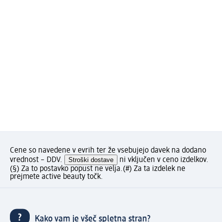
Cene so navedene v evrih ter že vsebujejo davek na dodano
vrednost – DDV.
Stroški dostave
ni vključen v ceno izdelkov.
(§) Za to postavko popust ne velja.
(#) Za ta izdelek ne
prejmete active beauty točk.
Kako vam je všeč spletna stran?